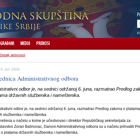
P
E
GRAĐANI
MEDIJI
PRENOSI
Detalji aktivnosti
 6. jun 2006.
sednica Administrativnog odbora
strativni odbor je, na sednici održanoj 6. juna, razmatrao Predlog za
tama državnih službenika i nameštenika.
trativni odbor je, na sednici održanoj 6. juna, razmatrao Predlog zakona o platama
h službenika i nameštenika.
retresa u načelu u kome je učestvovao i direktor Republičkog sekretarijata za
avstvo Zoran Balinovac, članovi Administrativnog odbora su u načelu prihvatili Pr
o platama državnih službenika i nameštenika.