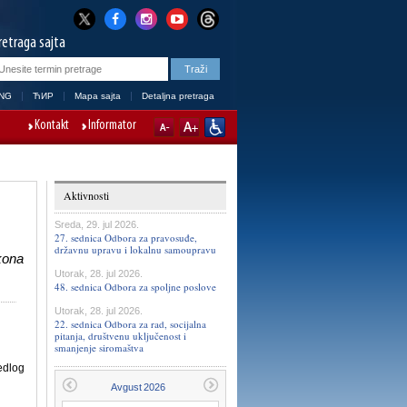
retraga sajta
NG
ЋИР
Mapa sajta
Detaljna pretraga
Kontakt
Informator
Aktivnosti
Sreda, 29. jul 2026.
27. sednica Odbora za pravosuđe,
državnu upravu i lokalnu samoupravu
kona
Utorak, 28. jul 2026.
48. sednica Odbora za spoljne poslove
Utorak, 28. jul 2026.
22. sednica Odbora za rad, socijalna
pitanja, društvenu uključenost i
smanjenje siromaštva
edlog