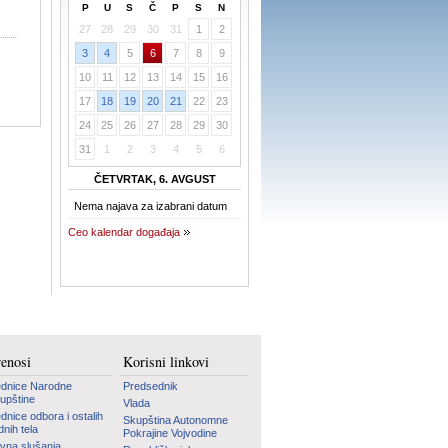
P
U
S
Č
P
S
N
27
28
29
30
31
1
2
3
4
5
6
7
8
9
10
11
12
13
14
15
16
17
18
19
20
21
22
23
24
25
26
27
28
29
30
31
1
2
3
4
5
6
ČETVRTAK, 6. AVGUST
Nema najava za izabrani datum
Ceo kalendar događaja
renosi
Korisni linkovi
dnice Narodne
Predsednik
upštine
Vlada
dnice odbora i ostalih
Skupština Autonomne
dnih tela
Pokrajine Vojvodine
vna slušanja