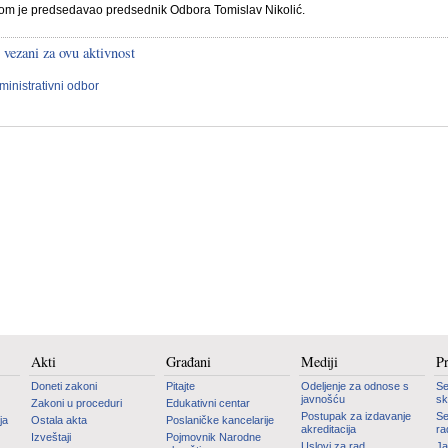
om je predsedavao predsednik Odbora Tomislav Nikolić.
 vezani za ovu aktivnost
ministrativni odbor
Akti
Građani
Mediji
P
Doneti zakoni
Pitajte
Odeljenje za odnose s
Se
javnošću
sk
Zakoni u proceduri
Edukativni centar
Postupak za izdavanje
Se
ja
Ostala akta
Poslaničke kancelarije
akreditacija
ra
Izveštaji
Pojmovnik Narodne
Uslovi za rad
Ja