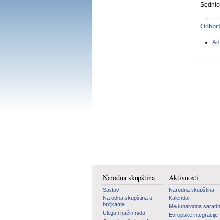
Sednic
Odbori
Ad
Narodna skupština
Aktivnosti
Sastav
Narodna skupština
Narodna skupština u
Kalendar
brojkama
Međunarodna saradn
Uloga i način rada
Evropske integracije