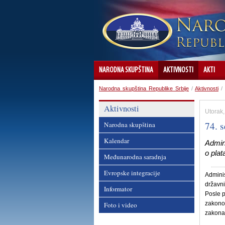
NARODNA SKUPŠTINA
AKTIVNOSTI
AKTI
Narodna skupština Republike Srbije
/
Aktivnosti
/
Aktivnosti
Utorak,
74. 
Narodna skupština
Kalendar
Admini
o pla
Međunarodna saradnja
Evropske integracije
Adminis
državni
Informator
Posle p
zakonod
Foto i video
zakona 