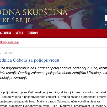
P
E
GRAĐANI
MEDIJI
PRENOSI
Detalji aktivnosti
7. jun 2006.
sednica Odbora za poljoprivredu
za poljoprivredu je na Četrdeset petoj sednici, održanoj 7. juna, razm
čelu usvojio Predlog zakona o poljoprivrednom zemljištu i Predlog za
nskoj proizvodnji.
a poljoprivredu je na Četrdeset petoj sednici, održanoj 7. juna, razmotrio i u načel
 Predlog zakona o poljoprivrednom zemljištu i Predlog zakona o organskoj proizvod
om je predsedavao dr Zoran Mašić a u radu Odbora su učestvovali ministarka
ivrede, šumarstva i vodoprivrede Ivana Dulić – Marković i predstavnici Skupštine A