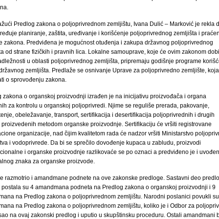
na.
žući Predlog zakona o poljoprivrednom zemljištu, Ivana Dulić – Marković je rekla 
ređuje planiranje, zaštita, uređivanje i korišćenje poljoprivrednog zemljišta i praće
e zakona. Predviđena je mogućnost otuđenja i zakupa državnog poljoprivrednog
ta od strane fizičkih i pravnih lica. Lokalne samouprave, koje će ovim zakonom dobi
dležnosti u oblasti poljoprivrednog zemljišta, pripremaju godišnje programe korišć
 državnog zemljišta. Predlaže se osnivanje Uprave za poljoprivredno zemljište, koja
ati o sprovođenju zakona.
 zakona o organskoj proizvodnji izrađen je na inicijativu proizvođača i organa
ih za kontrolu u organskoj poljoprivredi. Njime se reguliše prerada, pakovanje,
tenje, obeležavanje, transport, sertifikacija i desertifikacija poljoprivrednih i drugih
a proizvedenih metodom organske proizvodnje. Sertifikaciju će vršiti registrovane
kacione organizacije, nad čijim kvalitetom rada će nadzor vršiti Ministarstvo poljopri
va i vodoprivrede. Da bi se sprečilo dovođenje kupaca u zabludu, proizvodi
ionalne i organske proizvodnje razlikovaće se po oznaci a predviđeno je i uvođen
alnog znaka za organske proizvode.
je razmotrio i amandmane podnete na ove zakonske predloge. Sastavni deo predl
 postala su 4 amandmana podneta na Predlog zakona o organskoj proizvodnji i 9
ana na Predlog zakona o poljoprivrednom zemljištu. Narodni poslanici povukli su
na na Predlog zakona o poljoprivrednom zemljištu, koliko je i Odbor za poljopri
sao na ovaj zakonski predlog i uputio u skupštinsku proceduru. Ostali amandmani 