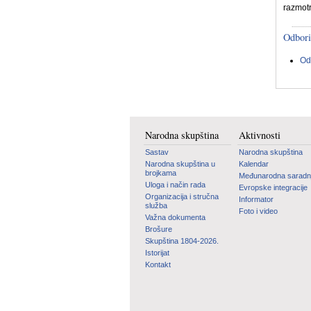
razmotr
Odbori
Od
Narodna skupština
Aktivnosti
Sastav
Narodna skupština
Narodna skupština u
Kalendar
brojkama
Međunarodna saradn
Uloga i način rada
Evropske integracije
Organizacija i stručna
Informator
služba
Foto i video
Važna dokumenta
Brošure
Skupština 1804-2026.
Istorijat
Kontakt