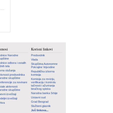
renosi
Korisni linkovi
dnice Narodne
Predsednik
upštine
Vlada
dnice odbora i ostalih
Skupština Autonomne
dnih tela
Pokrajine Vojvodine
vna slušanja
Republička izborna
tivnosti predsednika
komisija
rodne skupštine
Komisija za reviziju,
nferencije za novinare
verifikaciju i kontrolu
tačnosti i ažuriranja
tale aktivnosti
biračkog spiska
rodne skupštine
Narodna banka Srbije
evni izveštaji
Ustavni sud
deljni izveštaji
Grad Beograd
hiva
Službeni glasnik
Još linkova...