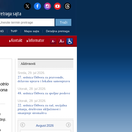
retraga sajta
NG
ЋИР
Mapa sajta
Detaljna pretraga
Kontakt
Informator
Aktivnosti
Sreda, 29. jul 2026.
27. sednica Odbora za pravosuđe,
državnu upravu i lokalnu samoupravu
otrio
Utorak, 28. jul 2026.
kona
48. sednica Odbora za spoljne poslove
Utorak, 28. jul 2026.
22. sednica Odbora za rad, socijalna
pitanja, društvenu uključenost i
smanjenje siromaštva
u
nji.
P