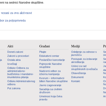
eni na sednici Narodne skupštine.
 vezani za ovu aktivnost
bor za poljoprivredu
Akti
Građani
Mediji
P
Doneti zakoni
Pitajte
Odeljenje za odnose s
Se
javnošću
sk
Zakoni u proceduri
Edukativni centar
Postupak za izdavanje
Se
ja
Ostala akta
Poslaničke kancelarije
akreditacija
ra
Izveštaji
Pojmovnik Narodne
Uslovi za rad
Ja
skupštine
Odluke Odbora za
skupštinskih izveštača
Ak
administrativno-
Nadzorni odbor za
Obaveštenja
Na
budžetska i mandatno-
izbornu kampanju
imunitetska pitanja
Dokumenti
Ko
Kvorum – informativni
Odluke Administrativnog
bilten Narodne skupštine
Kontakt
Os
odbora
Na
Javno zagovaranje
Put zakona
Dn
Saradnja sa civilnim
društvom
Ne
Umetnost koja čeka
Ar
pravdu