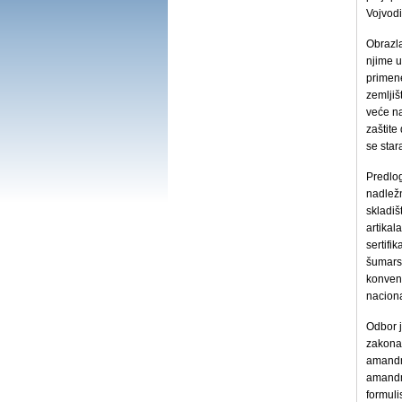
Vojvodi
Obrazla
njime u
primen
zemljiš
veće na
zaštite
se star
Predlog
nadležn
skladiš
artikal
sertifi
šumarst
konvenc
nacion
Odbor 
zakona
amandm
amandma
formuli