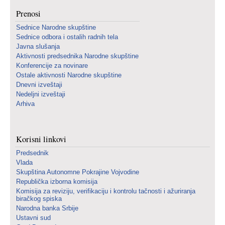
Prenosi
Sednice Narodne skupštine
Sednice odbora i ostalih radnih tela
Javna slušanja
Aktivnosti predsednika Narodne skupštine
Konferencije za novinare
Ostale aktivnosti Narodne skupštine
Dnevni izveštaji
Nedeljni izveštaji
Arhiva
Korisni linkovi
Predsednik
Vlada
Skupština Autonomne Pokrajine Vojvodine
Republička izborna komisija
Komisija za reviziju, verifikaciju i kontrolu tačnosti i ažuriranja
biračkog spiska
Narodna banka Srbije
Ustavni sud