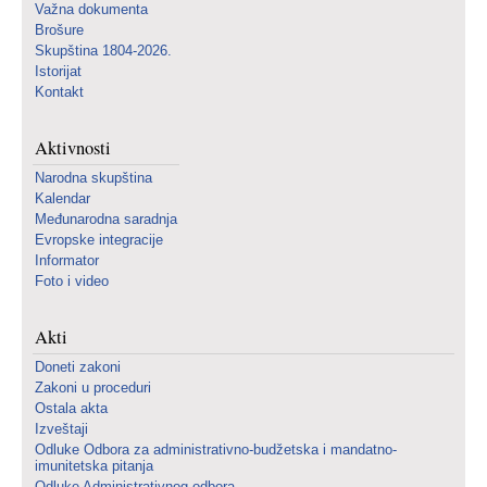
Važna dokumenta
Brošure
Skupština 1804-2026.
Istorijat
Kontakt
Aktivnosti
Narodna skupština
Kalendar
Međunarodna saradnja
Evropske integracije
Informator
Foto i video
Akti
Doneti zakoni
Zakoni u proceduri
Ostala akta
Izveštaji
Odluke Odbora za administrativno-budžetska i mandatno-
imunitetska pitanja
Odluke Administrativnog odbora