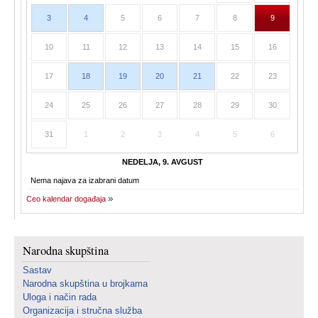
3
4
5
6
7
8
9
10
11
12
13
14
15
16
17
18
19
20
21
22
23
24
25
26
27
28
29
30
31
1
2
3
4
5
6
NEDELJA, 9. AVGUST
Nema najava za izabrani datum
Ceo kalendar događaja
Narodna skupština
Sastav
Narodna skupština u brojkama
Uloga i način rada
Organizacija i stručna služba