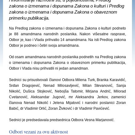
i informisanje razmotrili su, u pojedinostima, Predlog
zakona o izmenama i dopunama Zakona o kulturi i Predlog
zakona o izmenama i dopunama Zakona o obaveznom
primerku publikacija.
Na Predlog zakona o izmenama i dopunama Zakona o kulturi podneto
je 88 amandmana narodnih poslanika. Nakon višesatne rasprave,
Odbor je, kao i Vlada prihvatio 14 amandmana. Na isti Predlog zakona
Odbor je podneo i četiri svoja amandmana.
Od osam amandmana narodnih poslanika podnetih na Predlog zakona
o izmenama i dopunama Zakona o obaveznom primerku publikacija,
Odbor i Vlada nisu prihvatili ni jedan amandman.
Sednici su prisustvovali članovi Odbora Milena Turk, Branka Karavidić,
Srđan Dragojević, Nenad Milosavljević, Milan Stevanović, Sanja
Nikolić, Dušica Stojković, Nebojša Tatomir, Mirjana Andrić, Milorad
Cvetanović, Aleksandar Jugović, mr Aleksandra Jerkov, zamenici
članova Nenad Nikolić i Jelena Mijatović i narodni poslanici Zoran
Babić, dr Vladimir Orlić, Zoran Živković i dr Vladimir Pavićević.
Sednici je predsedavala predsednica Odbora Vesna Marjanović.
Odbori vezani za ovu aktivnost