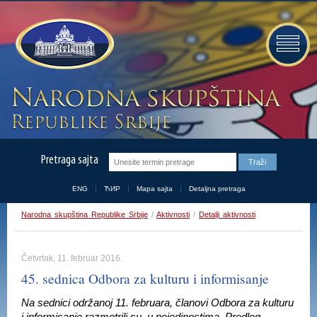
Pretraga sajta
ENG
ЋИР
Mapa sajta
Detaljna pretraga
Narodna skupština Republike Srbije
/
Aktivnosti
/
Detalji aktivnosti
Četvrtak, 11. februar 2016.
45. sednica Odbora za kulturu i informisanje
Na sednici održanoj 11. februara, članovi Odbora za kulturu