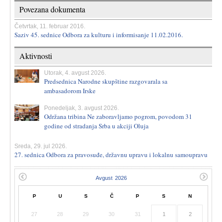
Povezana dokumenta
Četvrtak, 11. februar 2016.
Saziv 45. sednice Odbora za kulturu i informisanje 11.02.2016.
Aktivnosti
Utorak, 4. avgust 2026.
Predsednica Narodne skupštine razgovarala sa
ambasadorom Irske
Ponedeljak, 3. avgust 2026.
Održana tribina Ne zaboravljamo pogrom, povodom 31
godine od stradanja Srba u akciji Oluja
Sreda, 29. jul 2026.
27. sednica Odbora za pravosuđe, državnu upravu i lokalnu samoupravu
P
U
S
Č
P
S
N
27
28
29
30
31
1
2