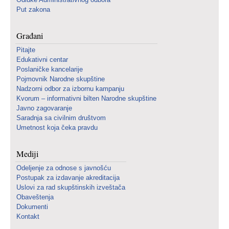
Put zakona
Građani
Pitajte
Edukativni centar
Poslaničke kancelarije
Pojmovnik Narodne skupštine
Nadzorni odbor za izbornu kampanju
Kvorum – informativni bilten Narodne skupštine
Javno zagovaranje
Saradnja sa civilnim društvom
Umetnost koja čeka pravdu
Mediji
Odeljenje za odnose s javnošću
Postupak za izdavanje akreditacija
Uslovi za rad skupštinskih izveštača
Obaveštenja
Dokumenti
Kontakt