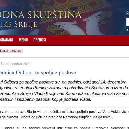
P
E
GRAĐANI
MEDIJI
PRENOSI
Detalji aktivnosti
, 14. decembar 2021.
sednica Odbora za spoljne poslove
vi Odbora za spoljne poslove su, na sednici, održanoj 14. decembra
 godine, razmotrili Predlog zakona o potvrđivanju Sporazuma između
 Republike Srbije i Vlade Kraljevine Kambodže o ukidanju viza za nos
atskih i službenih pasoša, koji je podnela Vlada.
 zakona obrazložila je v.d. pomoćnika ministra spoljnih poslova Vera Vukićević,
 ga članovi Odbora odlučili da predlože Narodnoj skupštini da ga usvoji.
i Odbora su na sednici prihvatili inicijative za posete i redovne aktivnosti s