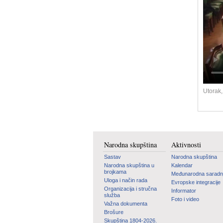
Utorak
Narodna skupština
Aktivnosti
Sastav
Narodna skupština
Narodna skupština u
Kalendar
brojkama
Međunarodna saradn
Uloga i način rada
Evropske integracije
Organizacija i stručna
Informator
služba
Foto i video
Važna dokumenta
Brošure
Skupština 1804-2026.