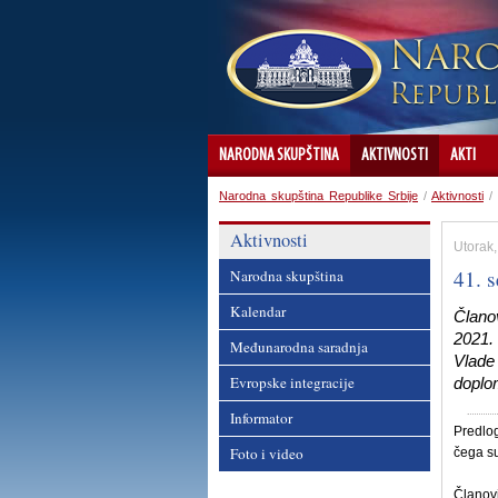
NARODNA SKUPŠTINA
AKTIVNOSTI
AKTI
Narodna skupština Republike Srbije
/
Aktivnosti
/
Aktivnosti
Utorak
41. 
Narodna skupština
Kalendar
Člano
2021.
Međunarodna saradnja
Vlade
Evropske integracije
doplom
Informator
Predlog
Foto i video
čega su
Članov