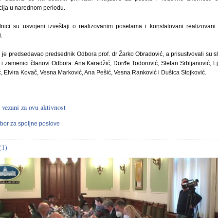
cija u narednom periodu.
nici su usvojeni izveštaji o realizovanim posetama i konstatovani realizovani 
.
 je predsedavao predsednik Odbora prof. dr Žarko Obradović, a prisustvovali su s
 i zamenici članovi Odbora: Ana Karadžić, Đorđe Todorović, Stefan Srbljanović, Lj
, Elvira Kovač, Vesna Marković, Ana Pešić, Vesna Ranković i Dušica Stojković.
 vezani za ovu aktivnost
bor za spoljne poslove
(1)