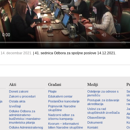
, 14. decembar 2021.
| 41. sednica Odbora za spoljne poslove 14.12.2021.
Akti
Građani
Mediji
P
Doneti zakoni
Pitajte
Odeljenje za odnose s
Se
javnošću
sk
Zakoni u proceduri
Edukativni centar
Postupak za izdavanje
Se
ja
Ostala akta
Poslaničke kancelarije
akreditacija
ra
Izveštaji
Pojmovnik Narodne
Uslovi za rad
Ja
skupštine
Odluke Odbora za
skupštinskih izveštača
Ak
administrativno-
Nadzorni odbor za
Obaveštenja
Na
budžetska i mandatno-
izbornu kampanju
imunitetska pitanja
Dokumenti
Ko
Kvorum – informativni
Odluke Administrativnog
bilten Narodne skupštine
Kontakt
Os