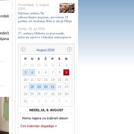
Ponedeljak, 3. avgust
2026.
Održana tribina Ne
ostali
zaboravljamo pogrom, povodom 31
godine od stradanja Srba u akciji Oluja
Sreda, 29. jul 2026.
27. sednica Odbora za pravosuđe,
ledeći
državnu upravu i lokalnu samoupravu
iljana
P
U
S
Č
P
S
N
27
28
29
30
31
1
2
3
4
5
6
7
8
9
10
11
12
13
14
15
16
17
18
19
20
21
22
23
24
25
26
27
28
29
30
31
1
2
3
4
5
6
NEDELJA, 9. AVGUST
Nema najava za izabrani datum
Ceo kalendar događaja