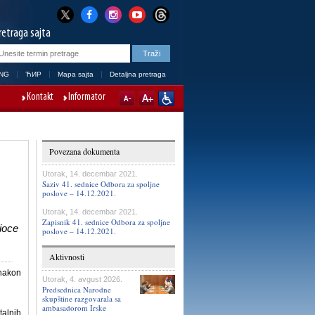
retraga sajta
NG
ЋИР
Mapa sajta
Detaljna pretraga
Kontakt
Informator
Povezana dokumenta
Utorak, 14. decembar 2021.
Saziv 41. sednice Odbora za spoljne
poslove – 14.12.2021.
Utorak, 14. decembar 2021.
Zapisnik 41. sednice Odbora za spoljne
ioce
poslove – 14.12.2021.
Aktivnosti
 nakon
Utorak, 4. avgust 2026.
Predsednica Narodne
skupštine razgovarala sa
ambasadorom Irske
talnih