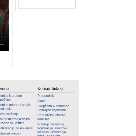
renosi
Korisni linkovi
dnice Narodne
Predsednik
upštine
Vlada
dnice odbora i ostalih
Skupština Autonomne
dnih tela
Pokrajine Vojvodine
vna slušanja
Republička izborna
tivnosti predsednika
komisija
rodne skupštine
Komisija za reviziju,
nferencije za novinare
verifikaciju i kontrolu
tačnosti i ažuriranja
tale aktivnosti