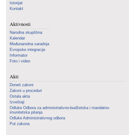
Istorijat
Kontakt
Aktivnosti
Narodna skupština
Kalendar
Međunarodna saradnja
Evropske integracije
Informator
Foto i video
Akti
Doneti zakoni
Zakoni u proceduri
Ostala akta
Izveštaji
Odluke Odbora za administrativno-budžetska i mandatno-
imunitetska pitanja
Odluke Administrativnog odbora
Put zakona