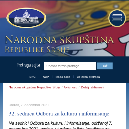
Pretraga sajta
ENG
ЋИР
Mapa sajta
Detaljna pretraga
Narodna skupština Republike Srbije
/
Aktivnosti
/
Detalji aktivnosti
Utorak, 7. decembar 2021.
32. sednica Odbora za kulturu i informisanje
Na sednici Odbora za kulturu i informisanje, održanoj 7.