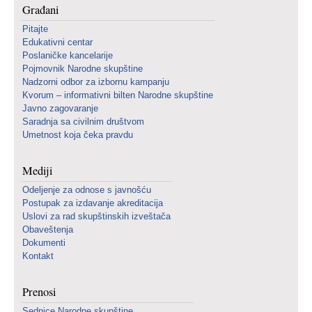
Građani
Pitajte
Edukativni centar
Poslaničke kancelarije
Pojmovnik Narodne skupštine
Nadzorni odbor za izbornu kampanju
Kvorum – informativni bilten Narodne skupštine
Javno zagovaranje
Saradnja sa civilnim društvom
Umetnost koja čeka pravdu
Mediji
Odeljenje za odnose s javnošću
Postupak za izdavanje akreditacija
Uslovi za rad skupštinskih izveštača
Obaveštenja
Dokumenti
Kontakt
Prenosi
Sednice Narodne skupštine