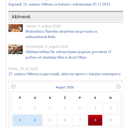
Zapisnik 32. sednice Odbora za kulturu i informisanje 07.12.2021.
Aktivnosti
Utorak, 4. avgust 2026.
Predsednica Narodne skupštine razgovarala sa
ambasadorom Irske
Ponedeljak, 3. avgust 2026.
Održana tribina Ne zaboravljamo pogrom, povodom 31
godine od stradanja Srba u akciji Oluja
Sreda, 29. jul 2026.
27. sednica Odbora za pravosuđe, državnu upravu i lokalnu samoupravu
P
U
S
Č
P
S
N
27
28
29
30
31
1
2
3
4
5
6
7
8
9