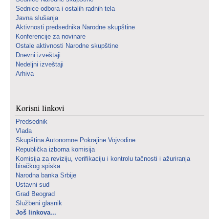
Sednice odbora i ostalih radnih tela
Javna slušanja
Aktivnosti predsednika Narodne skupštine
Konferencije za novinare
Ostale aktivnosti Narodne skupštine
Dnevni izveštaji
Nedeljni izveštaji
Arhiva
Korisni linkovi
Predsednik
Vlada
Skupština Autonomne Pokrajine Vojvodine
Republička izborna komisija
Komisija za reviziju, verifikaciju i kontrolu tačnosti i ažuriranja
biračkog spiska
Narodna banka Srbije
Ustavni sud
Grad Beograd
Službeni glasnik
Još linkova...