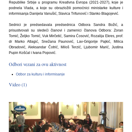
Republike Srbije u programu Kreativna Evropa (2021-2027), koje je
podnela Vlada, a koje su obrazložili pomoćnici ministarke kulture i
informisanja Danijela Vanušić, Slavica Trifunović i Stanko Blagojević.
Sednici je predsedavala predsednica Odbora Sandra Božić, a
prisustvovali su sledeći članovi i zamenici članova Odbora: Zoran
Tomić, Željko Tomić, Vuk Mirčetić, Samira Ćosović, Rozalija Ekres, prof.
dr Marko Atlagić, Snežana Paunović, Lav-Grigorije Pajkić, Milica
Obradović, Aleksandar Čotrić, Miloš Terzić, Ljubomir Marić, Justina
Pupin Košćal i Ivana Popović.
Odbori vezani za ovu aktivnost
Odbor za kulturu i informisanje
Video (1)