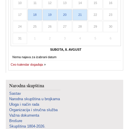
10
11
12
13
14
15
16
17
18
19
20
21
22
23
24
25
26
27
28
29
30
31
1
2
3
4
5
6
SUBOTA, 8. AVGUST
Nema najava za izabrani datum
Ceo kalendar događaja
Narodna skupština
Sastav
Narodna skupština u brojkama
Uloga i način rada
Organizacija i stručna služba
Važna dokumenta
Brošure
Skupština 1804-2026.