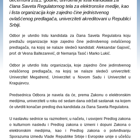
decembra 2021. godine, utvrđena je lista kandidata za
člana Saveta Regulatornog tela za elektronske medije, kao
i lista organizacija koje zajedno čine jednistvenog
ovlašćenog predlagača, univerziteti akreditovani u Republici
Srbiji.
Odbor je utvrdio listu kandidata za člana Saveta Regulatora koju
predlažu organizacije koje zajedno čine jedinstvenog ovlašćenog
predlagača, na kojoj se nalaze sledeći kandidati: Aleksandar Gajović,
prof. dr Vesna Baltezarević, dr Nemanja Tasić i Marko Lukić.
Odbor je utvrdio listu organizacija, koje zajedno čine jedinstvenog
ovlašćenog predlagača, na kojoj se nalaze sledeći univerziteti:
Univerzitet Megatrend, Univerzitet u Novom Sadu i Univerzitet u
Kragujevcu.
Predsednica Odbora je navela da će, prema Zakonu o elektronskim
medijima, univerziteti u roku od sedam dana održati sastanak na kojem
će utvrditi konačan predlog dva kandidata za člana Saveta Regulatora.
U nastavku sednice su razmotreni, u načelu, i usvojeni Predlog zakona
o kulturnom nasleđu i Predlog zakona o izmeni i dopuni Zakona o
elektronskim medijima, kao i Predlog zakona o potvrđivanju
Sporazuma između Vlade Republike Srbije i Evropske unije o učešću