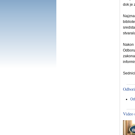
dok je 
Najzna
biblio
sredst
stvaral
Nakon k
Odboru 
zakona
informi
Sednic
Odbori
Od
Video 