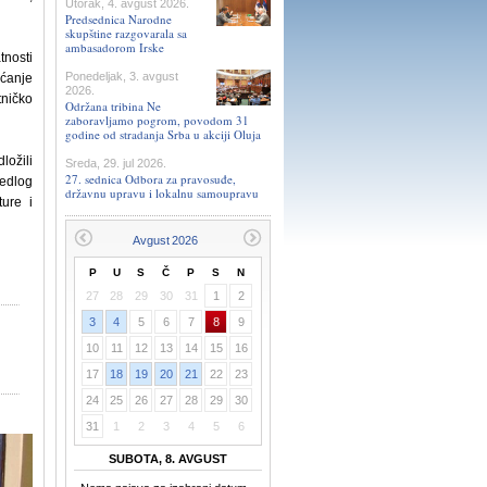
Utorak, 4. avgust 2026.
Predsednica Narodne
skupštine razgovarala sa
ambasadorom Irske
tnosti
Ponedeljak, 3. avgust
ećanje
2026.
ničko
Održana tribina Ne
zaboravljamo pogrom, povodom 31
godine od stradanja Srba u akciji Oluja
ložili
Sreda, 29. jul 2026.
27. sednica Odbora za pravosuđe,
redlog
državnu upravu i lokalnu samoupravu
ure i
P
U
S
Č
P
S
N
27
28
29
30
31
1
2
3
4
5
6
7
8
9
10
11
12
13
14
15
16
17
18
19
20
21
22
23
24
25
26
27
28
29
30
31
1
2
3
4
5
6
SUBOTA, 8. AVGUST