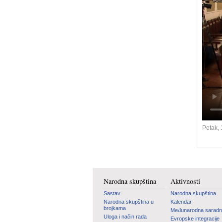
Petak,
Narodna skupština
Aktivnosti
Sastav
Narodna skupština
Narodna skupština u
Kalendar
brojkama
Međunarodna saradn
Uloga i način rada
Evropske integracije