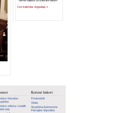
Nema najava za izabrani datum
Ceo kalendar događaja
renosi
Korisni linkovi
dnice Narodne
Predsednik
upštine
Vlada
dnice odbora i ostalih
Skupština Autonomne
dnih tela
Pokrajine Vojvodine