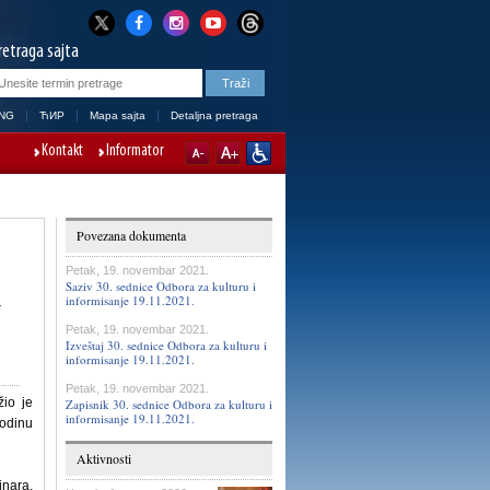
retraga sajta
NG
ЋИР
Mapa sajta
Detaljna pretraga
Kontakt
Informator
Povezana dokumenta
Petak, 19. novembar 2021.
Saziv 30. sednice Odbora za kulturu i
informisanje 19.11.2021.
Petak, 19. novembar 2021.
Izveštaj 30. sednice Odbora za kulturu i
informisanje 19.11.2021.
Petak, 19. novembar 2021.
žio je
Zapisnik 30. sednice Odbora za kulturu i
informisanje 19.11.2021.
godinu
Aktivnosti
inara,