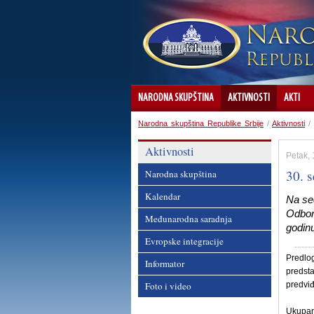
NARODNA SKUPŠTINA
AKTIVNOSTI
AKTI
Narodna skupština Republike Srbije
/
Aktivnosti
/
Aktivnosti
Petak,
30. s
Narodna skupština
Kalendar
Na sed
Odbor
Međunarodna saradnja
godinu
Evropske integracije
Predlo
Informator
predsta
Foto i video
predvi
Ukupan 