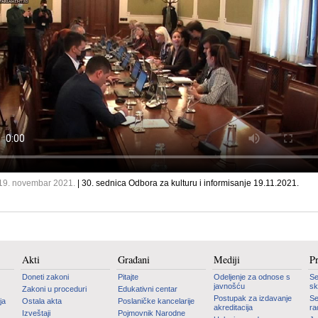
 19. novembar 2021.
| 30. sednica Odbora za kulturu i informisanje 19.11.2021.
Akti
Građani
Mediji
P
Doneti zakoni
Pitajte
Odeljenje za odnose s
Se
javnošću
sk
Zakoni u proceduri
Edukativni centar
Postupak za izdavanje
Se
ja
Ostala akta
Poslaničke kancelarije
akreditacija
ra
Izveštaji
Pojmovnik Narodne