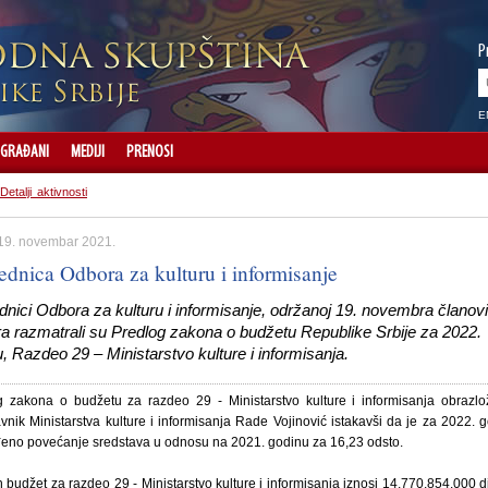
P
E
GRAĐANI
MEDIJI
PRENOSI
Detalji aktivnosti
 19. novembar 2021.
ednica Odbora za kulturu i informisanje
nici Odbora za kulturu i informisanje, održanoj 19. novembra članovi
a razmatrali su Predlog zakona o budžetu Republike Srbije za 2022.
, Razdeo 29 – Ministarstvo kulture i informisanja.
g zakona o budžetu za razdeo 29 - Ministarstvo kulture i informisanja obrazlo
vnik Ministarstva kulture i informisanja Rade Vojinović istakavši da je za 2022. 
đeno povećanje sredstava u odnosu na 2021. godinu za 16,23 odsto.
budžet za razdeo 29 - Ministarstvo kulture i informisanja iznosi 14,770,854,000 d