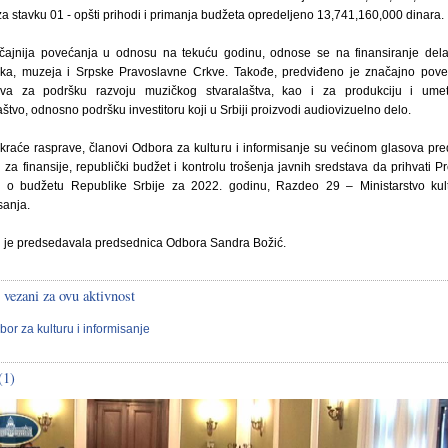
za stavku 01 - opšti prihodi i primanja budžeta opredeljeno 13,741,160,000 dinara.
čajnija povećanja u odnosu na tekuću godinu, odnose se na finansiranje dela
teka, muzeja i Srpske Pravoslavne Crkve. Takođe, predviđeno je značajno pov
ava za podršku razvoju muzičkog stvaralaštva, kao i za produkciju i umet
aštvo, odnosno podršku investitoru koji u Srbiji proizvodi audiovizuelno delo.
raće rasprave, članovi Odbora za kulturu i informisanje su većinom glasova pred
za finansije, republički budžet i kontrolu trošenja javnih sredstava da prihvati P
 o budžetu Republike Srbije za 2022. godinu, Razdeo 29 – Ministarstvo kult
sanja.
i je predsedavala predsednica Odbora Sandra Božić.
 vezani za ovu aktivnost
bor za kulturu i informisanje
(1)