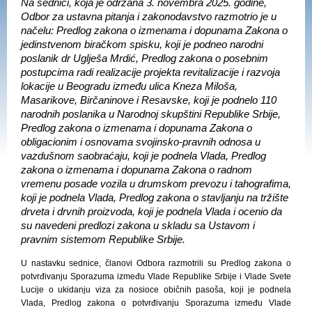
Na sednici, koja je održana 3. novembra 2025. godine,
Odbor za ustavna pitanja i zakonodavstvo razmotrio je u
načelu: Predlog zakona o izmenama i dopunama Zakona o
jedinstvenom biračkom spisku, koji je podneo narodni
poslanik dr Uglješa Mrdić, Predlog zakona o posebnim
postupcima radi realizacije projekta revitalizacije i razvoja
lokacije u Beogradu između ulica Kneza Miloša,
Masarikove, Birčaninove i Resavske, koji je podnelo 110
narodnih poslanika u Narodnoj skupštini Republike Srbije,
Predlog zakona o izmenama i dopunama Zakona o
obligacionim i osnovama svojinsko-pravnih odnosa u
vazdušnom saobraćaju, koji je podnela Vlada, Predlog
zakona o izmenama i dopunama Zakona o radnom
vremenu posade vozila u drumskom prevozu i tahografima,
koji je podnela Vlada, Predlog zakona o stavljanju na tržište
drveta i drvnih proizvoda, koji je podnela Vlada i ocenio da
su navedeni predlozi zakona u skladu sa Ustavom i
pravnim sistemom Republike Srbije.
U nastavku sednice, članovi Odbora razmotrili su Predlog zakona o
potvrđivanju Sporazuma između Vlade Republike Srbije i Vlade Svete
Lucije o ukidanju viza za nosioce običnih pasoša, koji je podnela
Vlada, Predlog zakona o potvrđivanju Sporazuma između Vlade