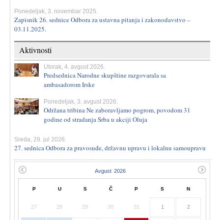
Ponedeljak, 3. novembar 2025.
Zapisnik 26. sednice Odbora za ustavna pitanja i zakonodavstvo –
03.11.2025.
Aktivnosti
Utorak, 4. avgust 2026.
Predsednica Narodne skupštine razgovarala sa
ambasadorom Irske
Ponedeljak, 3. avgust 2026.
Održana tribina Ne zaboravljamo pogrom, povodom 31
godine od stradanja Srba u akciji Oluja
Sreda, 29. jul 2026.
27. sednica Odbora za pravosuđe, državnu upravu i lokalnu samoupravu
P
U
S
Č
P
S
N
27
28
29
30
31
1
2