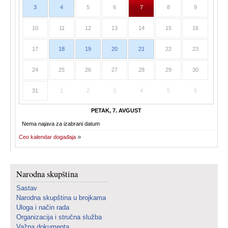
3
4
5
6
7
8
9
10
11
12
13
14
15
16
17
18
19
20
21
22
23
24
25
26
27
28
29
30
31
1
2
3
4
5
6
PETAK, 7. AVGUST
Nema najava za izabrani datum
Ceo kalendar događaja
Narodna skupština
Sastav
Narodna skupština u brojkama
Uloga i način rada
Organizacija i stručna služba
Važna dokumenta