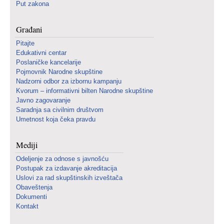
Put zakona
Građani
Pitajte
Edukativni centar
Poslaničke kancelarije
Pojmovnik Narodne skupštine
Nadzorni odbor za izbornu kampanju
Kvorum – informativni bilten Narodne skupštine
Javno zagovaranje
Saradnja sa civilnim društvom
Umetnost koja čeka pravdu
Mediji
Odeljenje za odnose s javnošću
Postupak za izdavanje akreditacija
Uslovi za rad skupštinskih izveštača
Obaveštenja
Dokumenti
Kontakt