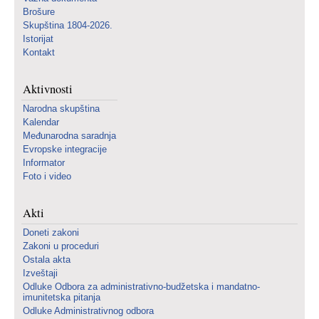
Brošure
Skupština 1804-2026.
Istorijat
Kontakt
Aktivnosti
Narodna skupština
Kalendar
Međunarodna saradnja
Evropske integracije
Informator
Foto i video
Akti
Doneti zakoni
Zakoni u proceduri
Ostala akta
Izveštaji
Odluke Odbora za administrativno-budžetska i mandatno-
imunitetska pitanja
Odluke Administrativnog odbora