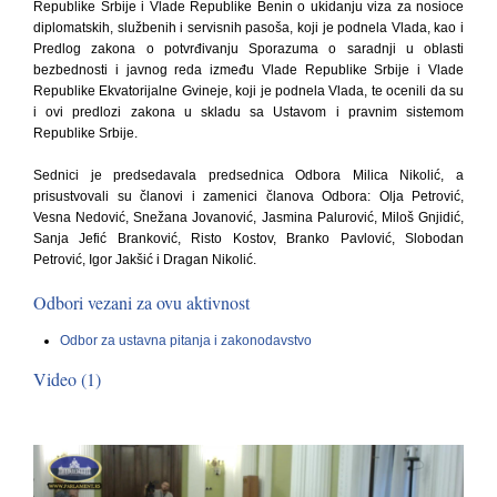
Republike Srbije i Vlade Republike Benin o ukidanju viza za nosioce
diplomatskih, službenih i servisnih pasoša, koji je podnela Vlada, kao i
Predlog zakona o potvrđivanju Sporazuma o saradnji u oblasti
bezbednosti i javnog reda između Vlade Republike Srbije i Vlade
Republike Ekvatorijalne Gvineje, koji je podnela Vlada, te ocenili da su
i ovi predlozi zakona u skladu sa Ustavom i pravnim sistemom
Republike Srbije.
Sednici je predsedavala predsednica Odbora Milica Nikolić, a
prisustvovali su članovi i zamenici članova Odbora: Olja Petrović,
Vesna Nedović, Snežana Jovanović, Jasmina Palurović, Miloš Gnjidić,
Sanja Jefić Branković, Risto Kostov, Branko Pavlović, Slobodan
Petrović, Igor Jakšić i Dragan Nikolić.
Odbori vezani za ovu aktivnost
Odbor za ustavna pitanja i zakonodavstvo
Video (1)