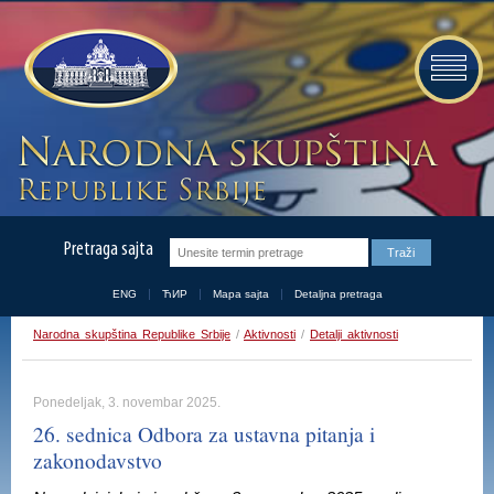
Pretraga sajta
ENG
ЋИР
Mapa sajta
Detaljna pretraga
Narodna skupština Republike Srbije
/
Aktivnosti
/
Detalji aktivnosti
Ponedeljak, 3. novembar 2025.
26. sednica Odbora za ustavna pitanja i
zakonodavstvo