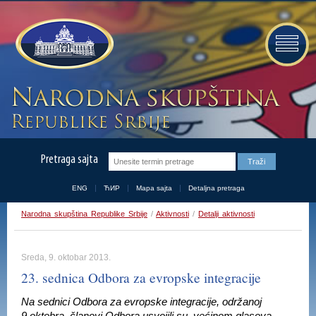
Pretraga sajta
ENG
ЋИР
Mapa sajta
Detaljna pretraga
Narodna skupština Republike Srbije
/
Aktivnosti
/
Detalji aktivnosti
Sreda, 9. oktobar 2013.
23. sednica Odbora za evropske integracije
Na sednici Odbora za evropske integracije, održanoj