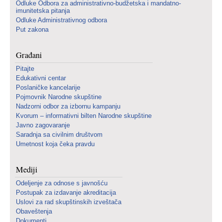
Odluke Odbora za administrativno-budžetska i mandatno-
imunitetska pitanja
Odluke Administrativnog odbora
Put zakona
Građani
Pitajte
Edukativni centar
Poslaničke kancelarije
Pojmovnik Narodne skupštine
Nadzorni odbor za izbornu kampanju
Kvorum – informativni bilten Narodne skupštine
Javno zagovaranje
Saradnja sa civilnim društvom
Umetnost koja čeka pravdu
Mediji
Odeljenje za odnose s javnošću
Postupak za izdavanje akreditacija
Uslovi za rad skupštinskih izveštača
Obaveštenja
Dokumenti