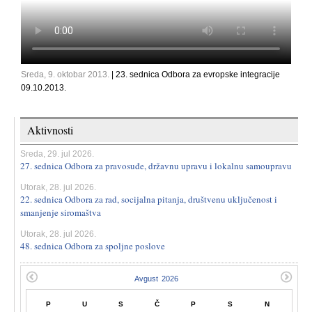
Sreda, 9. oktobar 2013.
| 23. sednica Odbora za evropske integracije
09.10.2013.
Aktivnosti
Sreda, 29. jul 2026.
27. sednica Odbora za pravosuđe, državnu upravu i lokalnu samoupravu
Utorak, 28. jul 2026.
22. sednica Odbora za rad, socijalna pitanja, društvenu uključenost i
smanjenje siromaštva
Utorak, 28. jul 2026.
48. sednica Odbora za spoljne poslove
P
U
S
Č
P
S
N