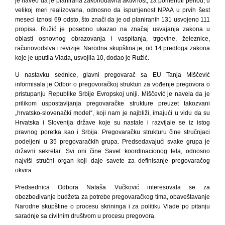
je naveo da je planirana zakonodavna aktivnost, za pomenuti period, u
velikoj meri realizovana, odnosno da ispunjenost NPAA u prvih šest
meseci iznosi 69 odsto, što znači da je od planiranih 131 usvojeno 111
propisa. Ružić je posebno ukazao na značaj usvajanja zakona u
oblasti osnovnog obrazovanja i vaspitanja, trgovine, železnice,
računovodstva i revizije. Narodna skupština je, od 14 predloga zakona
koje je uputila Vlada, usvojila 10, dodao je Ružić.
U nastavku sednice, glavni pregovarač sa EU Tanja Miščević
informisala je Odbor o pregovoračkoj strukturi za vođenje pregovora o
pristupanju Republike Srbije Evropskoj uniji. Miščević je navela da je
prilikom uspostavljanja pregovaračke strukture preuzet takozvani
„hrvatsko-slovenački model“, koji nam je najbliži, imajući u vidu da su
Hrvatska i Slovenija države koje su nastale i razvijale se iz istog
pravnog poretka kao i Srbija. Pregovaračku strukturu čine stručnjaci
podeljeni u 35 pregovaračkih grupa. Predsedavajući svake grupa je
državni sekretar. Svi oni čine Savet koordinacionog tela, odnosno
najviši stručni organ koji daje savete za definisanje pregovaračog
okvira.
Predsednica Odbora Nataša Vučković interesovala se za
obezbeđivanje budžeta za potrebe pregovaračkog tima, obaveštavanje
Narodne skupštine o procesu skrininga i za politiku Vlade po pitanju
saradnje sa civilnim društvom u procesu pregovora.