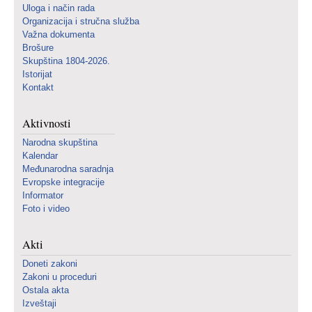
Uloga i način rada
Organizacija i stručna služba
Važna dokumenta
Brošure
Skupština 1804-2026.
Istorijat
Kontakt
Aktivnosti
Narodna skupština
Kalendar
Međunarodna saradnja
Evropske integracije
Informator
Foto i video
Akti
Doneti zakoni
Zakoni u proceduri
Ostala akta
Izveštaji