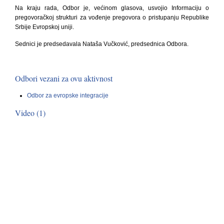
Na kraju rada, Odbor je, većinom glasova, usvojio Informaciju o
pregovoračkoj strukturi za vođenje pregovora o pristupanju Republike
Srbije Evropskoj uniji.
Sednici je predsedava
la
Nataša Vučković,
predsedni
ca
Odbora
.
Odbori vezani za ovu aktivnost
Odbor za evropske integracije
Video (1)