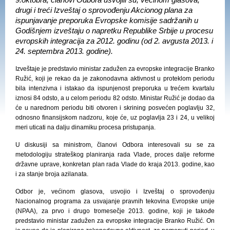
9.oktobra, članovi Odbora usvojili su, većinom glasova,
drugi i treći Izveštaj o sprovođenju Akcionog plana za
ispunjavanje preporuka Evropske komisije sadržanih u
Godišnjem izveštaju o napretku Republike Srbije u procesu
evropskih integracija za 2012. godinu (od 2. avgusta 2013. i
24. septembra 2013. godine).
Izveštaje je predstavio ministar zadužen za evropske integracije Branko
Ružić, koji je rekao da je zakonodavna aktivnost u proteklom periodu
bila intenzivna i istakao da ispunjenost preporuka u trećem kvartalu
iznosi 84 odsto, a u celom periodu 82 odsto. Ministar Ružić je dodao da
će u narednom periodu biti otvoren i skrining posvećen poglavlju 32,
odnosno finansijskom nadzoru, koje će, uz poglavlja 23 i 24, u velikoj
meri uticati na dalju dinamiku procesa pristupanja.
U diskusiji sa ministrom, članovi Odbora interesovali su se za
metodologiju strateškog planiranja rada Vlade, proces dalje reforme
državne uprave, konkretan plan rada Vlade do kraja 2013. godine, kao
i za stanje broja azilanata.
Odbor je, većinom glasova, usvojio i Izveštaj o sprovođenju
Nacionalnog programa za usvajanje pravnih tekovina Evropske unije
(NPAA), za prvo i drugo tromesečje 2013. godine, koji je takođe
predstavio ministar zadužen za evropske integracije Branko Ružić. On