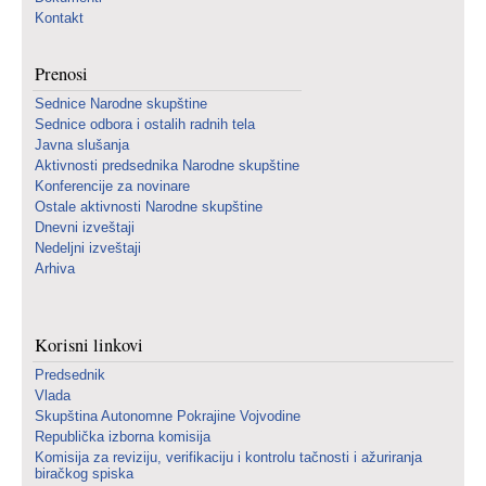
Kontakt
Prenosi
Sednice Narodne skupštine
Sednice odbora i ostalih radnih tela
Javna slušanja
Aktivnosti predsednika Narodne skupštine
Konferencije za novinare
Ostale aktivnosti Narodne skupštine
Dnevni izveštaji
Nedeljni izveštaji
Arhiva
Korisni linkovi
Predsednik
Vlada
Skupština Autonomne Pokrajine Vojvodine
Republička izborna komisija
Komisija za reviziju, verifikaciju i kontrolu tačnosti i ažuriranja
biračkog spiska