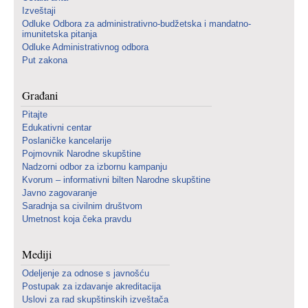
Izveštaji
Odluke Odbora za administrativno-budžetska i mandatno-
imunitetska pitanja
Odluke Administrativnog odbora
Put zakona
Građani
Pitajte
Edukativni centar
Poslaničke kancelarije
Pojmovnik Narodne skupštine
Nadzorni odbor za izbornu kampanju
Kvorum – informativni bilten Narodne skupštine
Javno zagovaranje
Saradnja sa civilnim društvom
Umetnost koja čeka pravdu
Mediji
Odeljenje za odnose s javnošću
Postupak za izdavanje akreditacija
Uslovi za rad skupštinskih izveštača