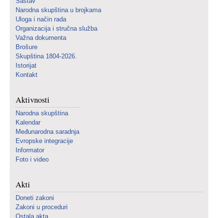
Sastav
Narodna skupština u brojkama
Uloga i način rada
Organizacija i stručna služba
Važna dokumenta
Brošure
Skupština 1804-2026.
Istorijat
Kontakt
Aktivnosti
Narodna skupština
Kalendar
Međunarodna saradnja
Evropske integracije
Informator
Foto i video
Akti
Doneti zakoni
Zakoni u proceduri
Ostala akta