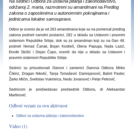
Na sednici Odbora za ustavna pitanja i zakonodavstvo,
održanoj 2. marta, razmotreni su amandmani na Predlog
zakona o zaposlenima u autonomnim pokrajinama i
jedinicama lokalne samouprave.
Odbor je ocenio da je od
283
amandmana koje su na pomenuti predlog
zakona podneli narodni poslanici,
282
u skladu sa Ustavom i pravnim
sistemom Republike Srbije, dok su za amandman koji su na član 48.
podneli Nenad Čanak, Bojan Kostreš, Olena Papuga, Nada Lazić,
Đorđe Stošić i Dejan Čapo, ocenili da nije u skladu sa Ustavom i
pravnim sistemom Republike Srbije.
Sednici su prisustvovali članovi i zamenici članova Odbora Mirko
Čikiriz, Dragan Nikolić, Tanja Tomašević Damnjanović, Balint Pastor,
Žarko Mićin, Svetislav Vukmirica, Neđo Jovanović i Petar Petrović.
Sednicom je predsedavao predsednik Odbora, dr Aleksandar
Martinović.
Odbori vezani za ovu aktivnost
Odbor za ustavna pitanja i zakonodavstvo
Video (1)