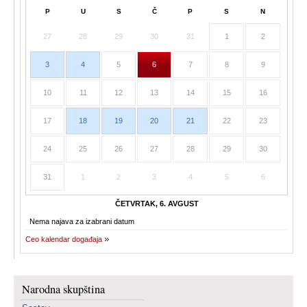
P
U
S
Č
P
S
N
27
28
29
30
31
1
2
3
4
5
6
7
8
9
10
11
12
13
14
15
16
17
18
19
20
21
22
23
24
25
26
27
28
29
30
31
1
2
3
4
5
6
ČETVRTAK, 6. AVGUST
Nema najava za izabrani datum
Ceo kalendar događaja
Narodna skupština