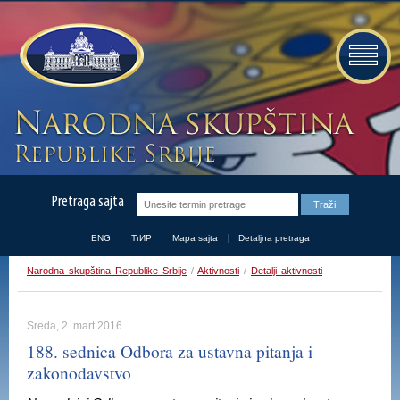
Pretraga sajta
ENG
ЋИР
Mapa sajta
Detaljna pretraga
Narodna skupština Republike Srbije
/
Aktivnosti
/
Detalji aktivnosti
Sreda, 2. mart 2016.
188. sednica Odbora za ustavna pitanja i
zakonodavstvo