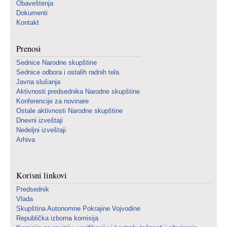
Obaveštenja
Dokumenti
Kontakt
Prenosi
Sednice Narodne skupštine
Sednice odbora i ostalih radnih tela
Javna slušanja
Aktivnosti predsednika Narodne skupštine
Konferencije za novinare
Ostale aktivnosti Narodne skupštine
Dnevni izveštaji
Nedeljni izveštaji
Arhiva
Korisni linkovi
Predsednik
Vlada
Skupština Autonomne Pokrajine Vojvodine
Republička izborna komisija