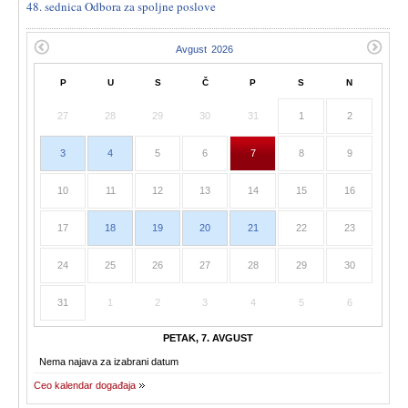
48. sednica Odbora za spoljne poslove
P
U
S
Č
P
S
N
27
28
29
30
31
1
2
3
4
5
6
7
8
9
10
11
12
13
14
15
16
17
18
19
20
21
22
23
24
25
26
27
28
29
30
31
1
2
3
4
5
6
PETAK, 7. AVGUST
Nema najava za izabrani datum
Ceo kalendar događaja