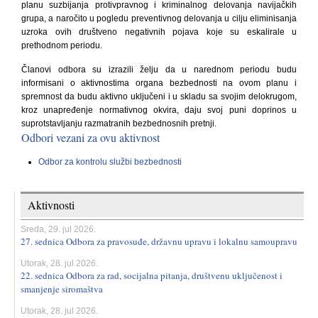
planu suzbijanja protivpravnog i kriminalnog delovanja navijačkih
grupa, a naročito u pogledu preventivnog delovanja u cilju eliminisanja
uzroka ovih društveno negativnih pojava koje su eskalirale u
prethodnom periodu.
Članovi odbora su izrazili želju da u narednom periodu budu
informisani o aktivnostima organa bezbednosti na ovom planu i
spremnost da budu aktivno uključeni i u skladu sa svojim delokrugom,
kroz unapređenje normativnog okvira, daju svoj puni doprinos u
suprotstavljanju razmatranih bezbednosnih pretnji.
Odbori vezani za ovu aktivnost
Odbor za kontrolu službi bezbednosti
Aktivnosti
Sreda, 29. jul 2026.
27. sednica Odbora za pravosuđe, državnu upravu i lokalnu samoupravu
Utorak, 28. jul 2026.
22. sednica Odbora za rad, socijalna pitanja, društvenu uključenost i
smanjenje siromaštva
Utorak, 28. jul 2026.