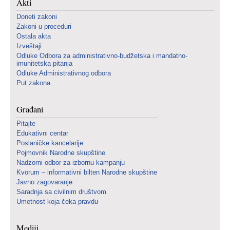
Akti
Doneti zakoni
Zakoni u proceduri
Ostala akta
Izveštaji
Odluke Odbora za administrativno-budžetska i mandatno-
imunitetska pitanja
Odluke Administrativnog odbora
Put zakona
Građani
Pitajte
Edukativni centar
Poslaničke kancelarije
Pojmovnik Narodne skupštine
Nadzorni odbor za izbornu kampanju
Kvorum – informativni bilten Narodne skupštine
Javno zagovaranje
Saradnja sa civilnim društvom
Umetnost koja čeka pravdu
Mediji