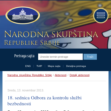
Pretraga sajta
ENG
ЋИР
Mapa sajta
Detaljna pretraga
Narodna skupština Republike Srbije
/
Aktivnosti
/
Detalji aktivnosti
Sreda, 13. novembar 2013.
18. sednica Odbora za kontrolu službi
bezbednosti