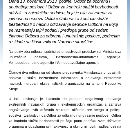
Dana 13. novembra 2013. godine, Odbor za odbranu i
unutrašnje poslove i Odbor za kontrolu službi bezbednosti
održali su zajedničku sednicu, koja je bila zatvorena za
javnost na osnovu Odluke Odbora za kontrolu službi
bezbednosti o načinu održavanja sednice Odbora na kojoj
se razmatraju tajni podaci i predloga grupe od sedam
članova Odbora za odbranu i unutrašnje poslove, podnetim
u skladu sa Poslovnikom Narodne skupštine.
Na poziv oba odbora, sednici su prisustvovali predstavnici Ministarstva
unutrašnjih poslova, Bezbednosno-informativne agencije,
Vojnobezbednosne agencije i Vojnoobaveštajne agencije.
Članovi dva odbora su od strane predstavnika Ministarstva unutrašnjih
poslova i službi bezbednosti informisani o delovanju ekstremnih
navijačkih grupa i ekstremističkih organizacija na teritoriji Republike
Srbije.
U toku diskusije je istaknuto da problem negativnog delovanja
ekstremnih navijačkih grupa i ekstremističkih organizacija zahteva
angažovanje svih državnih struktura oličenih pre svega u policiji,
sudstvu i tužilaštvu i da Odbor za odbranu i unutrašnje poslove i Odbor
za kontrolu službi bezbednosti pružaju punu podršku svim državnim
organima u obavljanju svih aktivnosti u okviru njihovih nadležnosti na