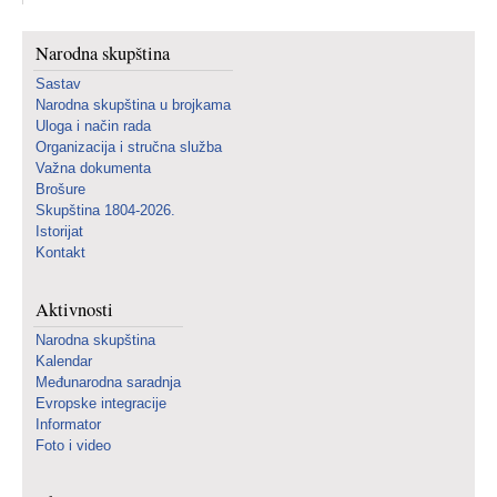
Narodna skupština
Sastav
Narodna skupština u brojkama
Uloga i način rada
Organizacija i stručna služba
Važna dokumenta
Brošure
Skupština 1804-2026.
Istorijat
Kontakt
Aktivnosti
Narodna skupština
Kalendar
Međunarodna saradnja
Evropske integracije
Informator
Foto i video