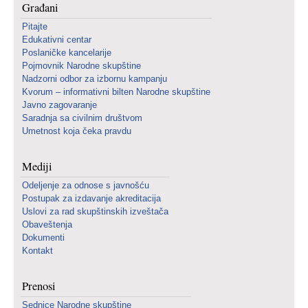
Građani
Pitajte
Edukativni centar
Poslaničke kancelarije
Pojmovnik Narodne skupštine
Nadzorni odbor za izbornu kampanju
Kvorum – informativni bilten Narodne skupštine
Javno zagovaranje
Saradnja sa civilnim društvom
Umetnost koja čeka pravdu
Mediji
Odeljenje za odnose s javnošću
Postupak za izdavanje akreditacija
Uslovi za rad skupštinskih izveštača
Obaveštenja
Dokumenti
Kontakt
Prenosi
Sednice Narodne skupštine