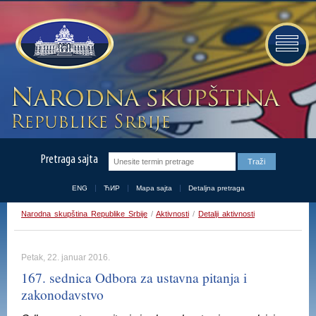
Pretraga sajta
ENG
ЋИР
Mapa sajta
Detaljna pretraga
Narodna skupština Republike Srbije
/
Aktivnosti
/
Detalji aktivnosti
Petak, 22. januar 2016.
167. sednica Odbora za ustavna pitanja i
zakonodavstvo