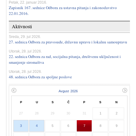
Petak, 22. januar 2016.
Zapisnik 167. sednice Odbora za ustavna pitanja i zakonodavstvo
22.01.2016.
Aktivnosti
Sreda, 29. jul 2026.
27. sednica Odbora za pravosuđe, državnu upravu i lokalnu samoupravu
Utorak, 28. jul 2026.
22. sednica Odbora za rad, socijalna pitanja, društvenu uključenost i
smanjenje siromaštva
Utorak, 28. jul 2026.
48. sednica Odbora za spoljne poslove
P
U
S
Č
P
S
N
27
28
29
30
31
1
2
3
4
5
6
7
8
9