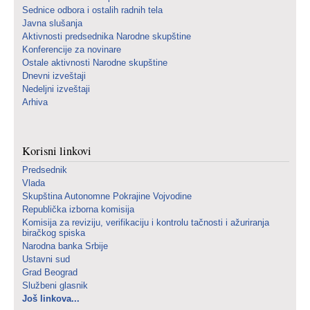
Sednice odbora i ostalih radnih tela
Javna slušanja
Aktivnosti predsednika Narodne skupštine
Konferencije za novinare
Ostale aktivnosti Narodne skupštine
Dnevni izveštaji
Nedeljni izveštaji
Arhiva
Korisni linkovi
Predsednik
Vlada
Skupština Autonomne Pokrajine Vojvodine
Republička izborna komisija
Komisija za reviziju, verifikaciju i kontrolu tačnosti i ažuriranja
biračkog spiska
Narodna banka Srbije
Ustavni sud
Grad Beograd
Službeni glasnik
Još linkova...