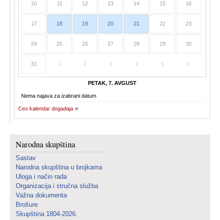
10
11
12
13
14
15
16
17
18
19
20
21
22
23
24
25
26
27
28
29
30
31
1
2
3
4
5
6
PETAK, 7. AVGUST
Nema najava za izabrani datum
Ceo kalendar događaja
Narodna skupština
Sastav
Narodna skupština u brojkama
Uloga i način rada
Organizacija i stručna služba
Važna dokumenta
Brošure
Skupština 1804-2026.