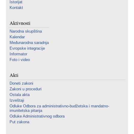
Istorijat
Kontakt
Aktivnosti
Narodna skupština
Kalendar
Međunarodna saradnja
Evropske integracije
Informator
Foto i video
Akti
Doneti zakoni
Zakoni u proceduri
Ostala akta
Izveštaji
Odluke Odbora za administrativno-budžetska i mandatno-
imunitetska pitanja
Odluke Administrativnog odbora
Put zakona