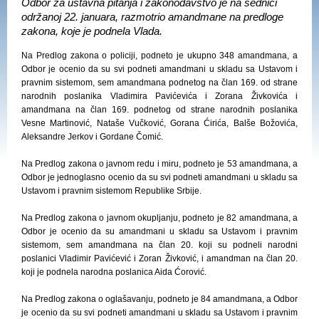
Odbor za ustavna pitanja i zakonodavstvo je na sednici
održanoj 22. januara, razmotrio amandmane na predloge
zakona, koje je podnela Vlada.
Na Predlog zakona o policiji, podneto je ukupno 348 amandmana, a
Odbor je ocenio da su svi podneti amandmani u skladu sa Ustavom i
pravnim sistemom, sem amandmana podnetog na član 169. od strane
narodnih poslanika Vladimira Pavićevića i Zorana Živkovića i
amandmana na član 169. podnetog od strane narodnih poslanika
Vesne Martinović, Nataše Vučković, Gorana Ćirića, Balše Božovića,
Aleksandre Jerkov i Gordane Čomić.
Na Predlog zakona o javnom redu i miru, podneto je 53 amandmana, a
Odbor je jednoglasno ocenio da su svi podneti amandmani u skladu sa
Ustavom i pravnim sistemom Republike Srbije.
Na Predlog zakona o javnom okupljanju, podneto je 82 amandmana, a
Odbor je ocenio da su amandmani u skladu sa Ustavom i pravnim
sistemom, sem amandmana na član 20. koji su podneli narodni
poslanici Vladimir Pavićević i Zoran Živković, i amandman na član 20.
koji je podnela narodna poslanica Aida Ćorović.
Na Predlog zakona o oglašavanju, podneto je 84 amandmana, a Odbor
je ocenio da su svi podneti amandmani u skladu sa Ustavom i pravnim