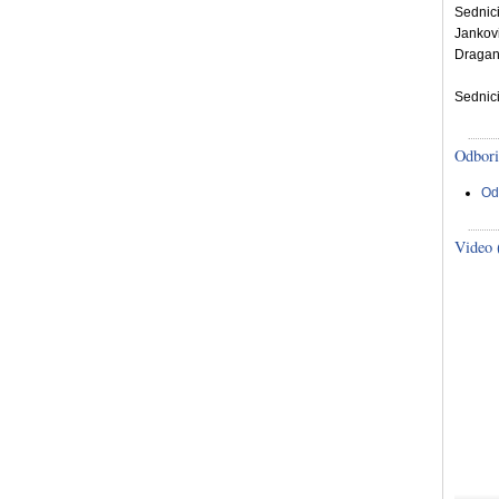
Sednic
Jankov
Dragan
Sednici
Odbori
Od
Video 