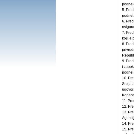
podnel
5. Pre
podnel
6. Pre
osigura
7. Pre
koji je
8. Pre
privred
Republi
9. Pre
i zapoš
podnel
10. Pre
Srbija 
ugovor
Kopaoni
11. Pre
12. Pre
13. Pre
Agencij
14. Pre
15. Pr