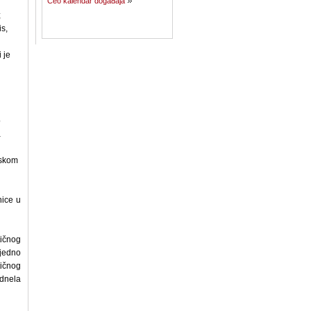
Ceo kalendar događaja
;
s,
 je
o
a
rskom
nice u
tičnog
ajedno
tičnog
odnela