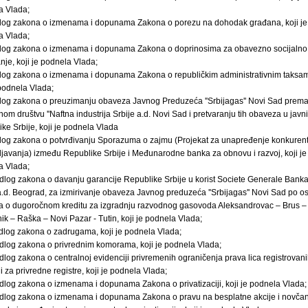
a Vlada;
dlog zakona o izmenama i dopunama Zakona o porezu na dohodak građana, koji je
a Vlada;
dlog zakona o izmenama i dopunama Zakona o doprinosima za obavezno socijalno
nje, koji je podnela Vlada;
dlog zakona o izmenama i dopunama Zakona o republičkim administrativnim taksa
 podnela Vlada;
dlog zakona o preuzimanju obaveza Javnog Preduzeća ''Srbijagas'' Novi Sad prem
nom društvu ''Naftna industrija Srbije a.d. Novi Sad i pretvaranju tih obaveza u javn
ke Srbije, koji je podnela Vlada
dlog zakona o potvrđivanju Sporazuma o zajmu (Projekat za unapređenje konkurent
ljavanja) između Republike Srbije i Međunarodne banka za obnovu i razvoj, koji je
a Vlada;
dlog zakona o davanju garancije Republike Srbije u korist Societe Generale Bank
a.d. Beograd, za izmirivanje obaveza Javnog preduzeća ''Srbijagas'' Novi Sad po 
a o dugoročnom kreditu za izgradnju razvodnog gasovoda Aleksandrovac – Brus –
k – Raška – Novi Pazar - Tutin, koji je podnela Vlada;
dlog zakona o zadrugama, koji je podnela Vlada;
dlog zakona o privrednim komorama, koji je podnela Vlada;
dlog zakona o centralnoj evidenciji privremenih ograničenja prava lica registrovani
i za privredne registre, koji je podnela Vlada;
dlog zakona o izmenama i dopunama Zakona o privatizaciji, koji je podnela Vlada;
edlog zakona o izmenama i dopunama Zakona o pravu na besplatne akcije i novča