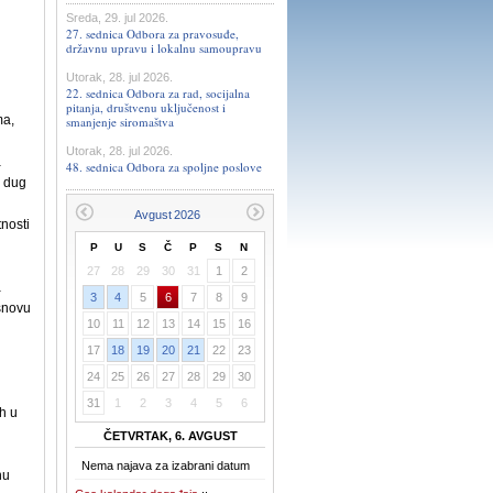
Sreda, 29. jul 2026.
27. sednica Odbora za pravosuđe,
državnu upravu i lokalnu samoupravu
Utorak, 28. jul 2026.
22. sednica Odbora za rad, socijalna
pitanja, društvenu uključenost i
ma,
smanjenje siromaštva
Utorak, 28. jul 2026.
a
48. sednica Odbora za spoljne poslove
i dug
nosti
P
U
S
Č
P
S
N
27
28
29
30
31
1
2
a
3
4
5
6
7
8
9
osnovu
10
11
12
13
14
15
16
17
18
19
20
21
22
23
24
25
26
27
28
29
30
31
1
2
3
4
5
6
h u
ČETVRTAK, 6. AVGUST
Nema najava za izabrani datum
nu