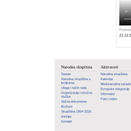
Ponede
21.12.
Narodna skupština
Aktivnosti
Sastav
Narodna skupština
Narodna skupština u
Kalendar
brojkama
Međunarodna saradn
Uloga i način rada
Evropske integracije
Organizacija i stručna
Informator
služba
Foto i video
Važna dokumenta
Brošure
Skupština 1804-2026.
Istorijat
Kontakt