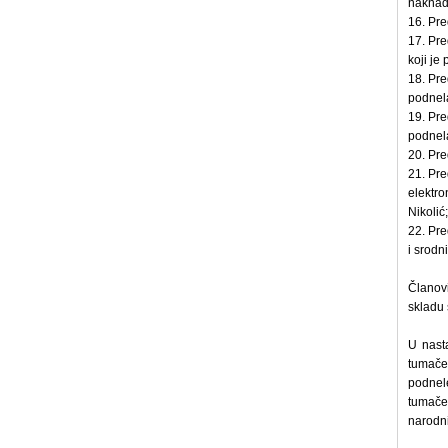
naknadu
16. Pre
17. Pre
koji je
18. Pre
podnel
19. Pre
podnel
20. Pre
21. Pre
elektro
Nikolić;
22. Pre
i srodn
Članov
skladu 
U nast
tumačen
podnele
tumače
narodni