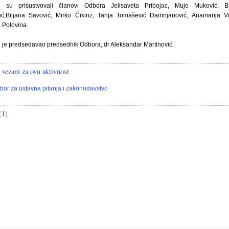
i su prisustvovali članovi Odbora Jelisaveta Pribojac, Mujo Muković, B
ić,Biljana Savović, Mirko Čikiriz, Tanja Tomašević Damnjanović, Anamarija V
 Polovina.
 je predsedavao predsednik Odbora, dr Aleksandar Martinović.
 vezani za ovu aktivnost
bor za ustavna pitanja i zakonodavstvo
(1)