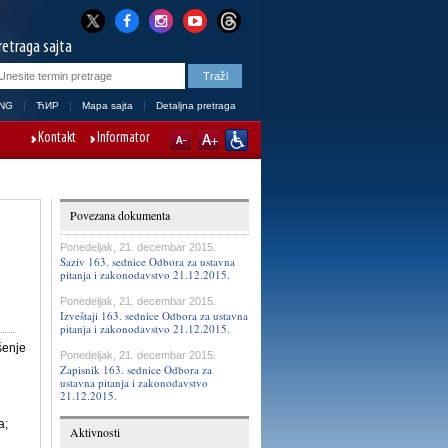
retraga sajta
NG
ЋИР
Mapa sajta
Detaljna pretraga
Kontakt
Informator
Povezana dokumenta
Ponedeljak, 21. decembar 2015.
Saziv 163. sednice Odbora za ustavna
pitanja i zakonodavstvo 21.12.2015.
Ponedeljak, 21. decembar 2015.
Izveštaji 163. sednice Odbora za ustavna
pitanja i zakonodavstvo 21.12.2015.
šenje
Ponedeljak, 21. decembar 2015.
Zapisnik 163. sednice Odbora za
ustavna pitanja i zakonodavstvo
21.12.2015.
a;
Aktivnosti