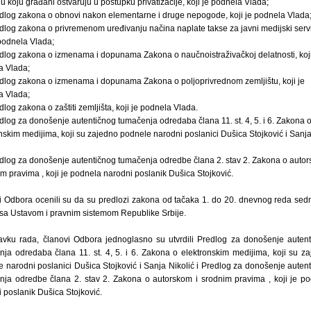
 koju građani ostvaruju u postupku privatizacije, koji je podnela Vlada;
dlog zakona o obnovi nakon elementarne i druge nepogode, koji je podnela Vlada
dlog zakona o privremenom uređivanju načina naplate takse za javni medijski servi
 podnela Vlada;
dlog zakona o izmenama i dopunama Zakona o naučnoistraživačkoj delatnosti, koji
a Vlada;
dlog zakona o izmenama i dopunama Zakona o poljoprivrednom zemljištu, koji je
a Vlada;
dlog zakona o zaštiti zemljišta, koji je podnela Vlada.
dlog za donošenje autentičnog tumačenja odredaba člana 11. st. 4, 5. i 6. Zakona 
nskim medijima, koji su zajedno podnele narodni poslanici Dušica Stojković i Sanj
dlog za donošenje autentičnog tumačenja odredbe člana 2. stav 2. Zakona o auto
im pravima , koji je podnela narodni poslanik Dušica Stojković.
i Odbora ocenili su da su predlozi zakona od tačaka 1. do 20. dnevnog reda sed
sa Ustavom i pravnim sistemom Republike Srbije.
avku rada, članovi Odbora jednoglasno su utvrdili Predlog za donošenje auten
ja odredaba člana 11. st. 4, 5. i 6. Zakona o elektronskim medijima, koji su z
 narodni poslanici Dušica Stojković i Sanja Nikolić i Predlog za donošenje auten
nja odredbe člana 2. stav 2. Zakona o autorskom i srodnim pravima , koji je p
 poslanik Dušica Stojković.