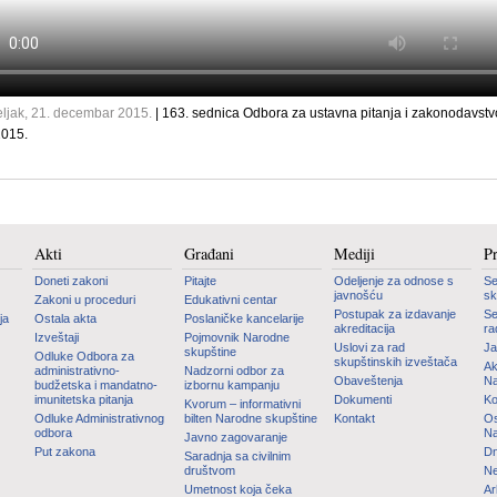
ljak, 21. decembar 2015.
| 163. sednica Odbora za ustavna pitanja i zakonodavstv
2015.
Akti
Građani
Mediji
P
Doneti zakoni
Pitajte
Odeljenje za odnose s
Se
javnošću
sk
Zakoni u proceduri
Edukativni centar
Postupak za izdavanje
Se
ja
Ostala akta
Poslaničke kancelarije
akreditacija
ra
Izveštaji
Pojmovnik Narodne
Uslovi za rad
Ja
skupštine
Odluke Odbora za
skupštinskih izveštača
Ak
administrativno-
Nadzorni odbor za
Obaveštenja
Na
budžetska i mandatno-
izbornu kampanju
imunitetska pitanja
Dokumenti
Ko
Kvorum – informativni
Odluke Administrativnog
bilten Narodne skupštine
Kontakt
Os
odbora
Na
Javno zagovaranje
Put zakona
Dn
Saradnja sa civilnim
društvom
Ne
Umetnost koja čeka
Ar