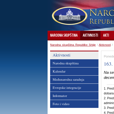
NARODNA SKUPŠTINA
AKTIVNOSTI
AKTI
Narodna skupština Republike Srbije
/
Aktivnosti
/
Aktivnosti
Ponede
163.
Narodna skupština
Kalendar
Na se
decem
Međunarodna saradnja
Evropske integracije
1. Pre
dobara,
Informator
2. Pre
adminis
Foto i video
3. Pred
4. Pred