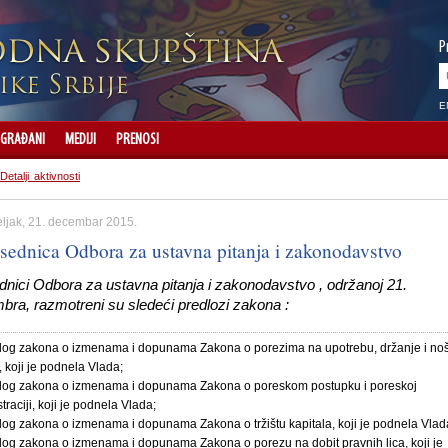
P
E
GRAĐANI
MEDIJI
PRENOSI
Detalji aktivnosti
ljak, 21. decembar 2015.
 sednica Odbora za ustavna pitanja i zakonodavstvo
dnici Odbora za ustavna pitanja i zakonodavstvo , održanoj 21.
bra, razmotreni su sledeći predlozi zakona :
dlog zakona o izmenama i dopunama Zakona o porezima na upotrebu, držanje i no
 koji je podnela Vlada;
dlog zakona o izmenama i dopunama Zakona o poreskom postupku i poreskoj
traciji, koji je podnela Vlada;
log zakona o izmenama i dopunama Zakona o tržištu kapitala, koji je podnela Vlad
log zakona o izmenama i dopunama Zakona o porezu na dobit pravnih lica, koji je