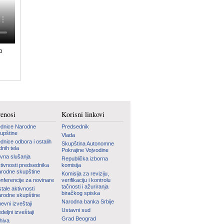
o
renosi
Korisni linkovi
dnice Narodne
Predsednik
upštine
Vlada
dnice odbora i ostalih
Skupština Autonomne
dnih tela
Pokrajine Vojvodine
vna slušanja
Republička izborna
tivnosti predsednika
komisija
rodne skupštine
Komisija za reviziju,
nferencije za novinare
verifikaciju i kontrolu
tačnosti i ažuriranja
tale aktivnosti
biračkog spiska
rodne skupštine
Narodna banka Srbije
evni izveštaji
Ustavni sud
deljni izveštaji
Grad Beograd
hiva