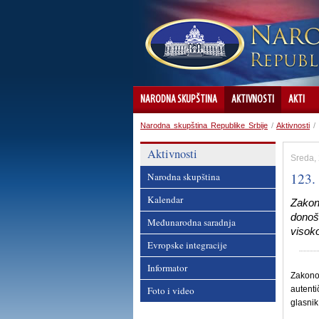
NARODNA SKUPŠTINA
AKTIVNOSTI
AKTI
Narodna skupština Republike Srbije
/
Aktivnosti
/
Aktivnosti
Sreda,
123.
Narodna skupština
Kalendar
Zakon
donoš
Međunarodna saradnja
visoko
Evropske integracije
Informator
Zakono
Foto i video
autenti
glasnik