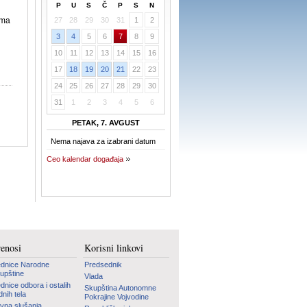
P
U
S
Č
P
S
N
ima
27
28
29
30
31
1
2
3
4
5
6
7
8
9
10
11
12
13
14
15
16
17
18
19
20
21
22
23
24
25
26
27
28
29
30
31
1
2
3
4
5
6
PETAK, 7. AVGUST
Nema najava za izabrani datum
Ceo kalendar događaja
renosi
Korisni linkovi
dnice Narodne
Predsednik
upštine
Vlada
dnice odbora i ostalih
Skupština Autonomne
dnih tela
Pokrajine Vojvodine
vna slušanja