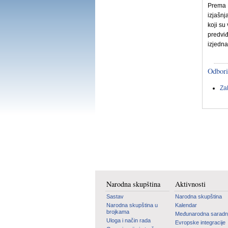
Prema P
izjašnj
koji su
predviđ
izjedna
Odbori
Za
Narodna skupština
Aktivnosti
Sastav
Narodna skupština
Narodna skupština u
Kalendar
brojkama
Međunarodna saradn
Uloga i način rada
Evropske integracije