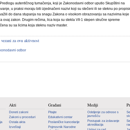
redlogu autentičnog tumačenja, koji je Zakonodavni odbor uputio Skupštini na
avanje, u praksi moraju biti izjednačeni nazivi koji su stečeni ili se steknu po propis
 važili do dana stupanja na snagu Zakona o visokom obrazovanju sa nazivima koje
a ovaj zakon. Drugim rečima, lica koja su stekla VII-1 stepen stručne spreme
čena su sa licima koja steknu naziv master.
 vezani za ovu aktivnost
konodavni odbor
Akti
Građani
Mediji
P
Doneti zakoni
Pitajte
Odeljenje za odnose s
Se
javnošću
sk
Zakoni u proceduri
Edukativni centar
Postupak za izdavanje
Se
ja
Ostala akta
Poslaničke kancelarije
akreditacija
ra
Izveštaji
Pojmovnik Narodne
Uslovi za rad
Ja