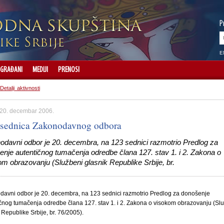
P
E
GRAĐANI
MEDIJI
PRENOSI
Detalji aktivnosti
 20. decembar 2006.
 sednica Zakonodavnog odbora
odavni odbor je 20. decembra, na 123 sednici razmotrio Predlog za
enje autentičnog tumačenja odredbe člana 127. stav 1. i 2. Zakona o
m obrazovanju (Službeni glasnik Republike Srbije, br.
davni odbor je 20. decembra, na 123 sednici razmotrio Predlog za donošenje
čnog tumačenja odredbe člana 127. stav 1. i 2. Zakona o visokom obrazovanju (Sl
 Republike Srbije, br. 76/2005).