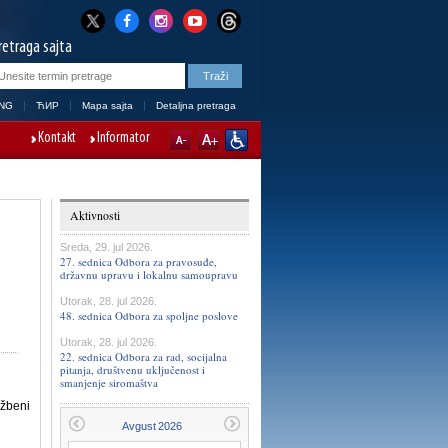
retraga sajta
NG
ЋИР
Mapa sajta
Detaljna pretraga
Kontakt
Informator
Aktivnosti
Sreda, 29. jul 2026.
27. sednica Odbora za pravosuđe,
državnu upravu i lokalnu samoupravu
Utorak, 28. jul 2026.
48. sednica Odbora za spoljne poslove
Utorak, 28. jul 2026.
22. sednica Odbora za rad, socijalna
pitanja, društvenu uključenost i
smanjenje siromaštva
užbeni