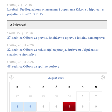
Utorak, 7. jul 2015.
Izveštaj - Predlog zakona o izmenama i dopunama Zakona o hipoteci, u
pojedinostima 07.07.2015.
Aktivnosti
Sreda, 29. jul 2026.
27. sednica Odbora za pravosuđe, državnu upravu i lokalnu samoupravu
Utorak, 28. jul 2026.
22. sednica Odbora za rad, socijalna pitanja, društvenu uključenost i
smanjenje siromaštva
Utorak, 28. jul 2026.
48. sednica Odbora za spoljne poslove
P
U
S
Č
P
S
N
27
28
29
30
31
1
2
3
4
5
6
7
8
9