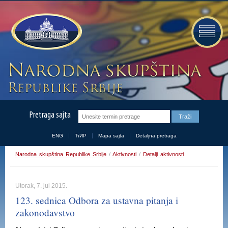
Pretraga sajta
ENG
ЋИР
Mapa sajta
Detaljna pretraga
Narodna skupština Republike Srbije
/
Aktivnosti
/
Detalji aktivnosti
Utorak, 7. jul 2015.
123. sednica Odbora za ustavna pitanja i
zakonodavstvo