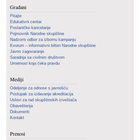
Građani
Pitajte
Edukativni centar
Poslaničke kancelarije
Pojmovnik Narodne skupštine
Nadzorni odbor za izbornu kampanju
Kvorum – informativni bilten Narodne skupštine
Javno zagovaranje
Saradnja sa civilnim društvom
Umetnost koja čeka pravdu
Mediji
Odeljenje za odnose s javnošću
Postupak za izdavanje akreditacija
Uslovi za rad skupštinskih izveštača
Obaveštenja
Dokumenti
Kontakt
Prenosi