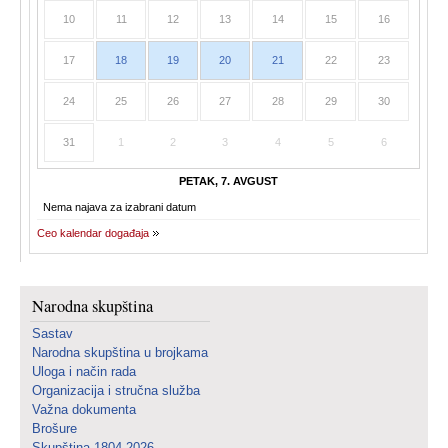
10
11
12
13
14
15
16
17
18
19
20
21
22
23
24
25
26
27
28
29
30
31
1
2
3
4
5
6
PETAK, 7. AVGUST
Nema najava za izabrani datum
Ceo kalendar događaja
Narodna skupština
Sastav
Narodna skupština u brojkama
Uloga i način rada
Organizacija i stručna služba
Važna dokumenta
Brošure
Skupština 1804-2026.