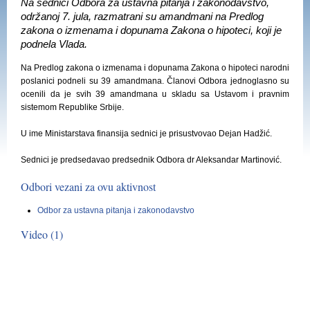
Na sednici Odbora za ustavna pitanja i zakonodavstvo,
održanoj 7. jula, razmatrani su amandmani na Predlog
zakona o izmenama i dopunama Zakona o hipoteci, koji je
podnela Vlada.
Na Predlog zakona o izmenama i dopunama Zakona o hipoteci narodni
poslanici podneli su 39 amandmana. Članovi Odbora jednoglasno su
ocenili da je svih 39 amandmana u skladu sa Ustavom i pravnim
sistemom Republike Srbije.
U ime Ministarstava finansija sednici je prisustvovao Dejan Hadžić.
Sednici je predsedavao predsednik Odbora dr Aleksandar Martinović.
Odbori vezani za ovu aktivnost
Odbor za ustavna pitanja i zakonodavstvo
Video (1)