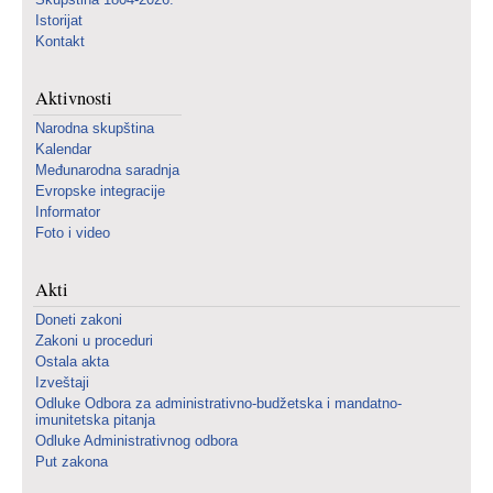
Istorijat
Kontakt
Aktivnosti
Narodna skupština
Kalendar
Međunarodna saradnja
Evropske integracije
Informator
Foto i video
Akti
Doneti zakoni
Zakoni u proceduri
Ostala akta
Izveštaji
Odluke Odbora za administrativno-budžetska i mandatno-
imunitetska pitanja
Odluke Administrativnog odbora
Put zakona