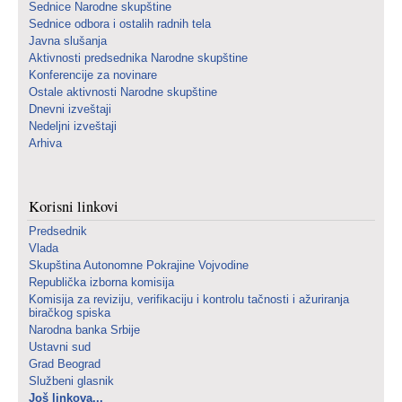
Sednice Narodne skupštine
Sednice odbora i ostalih radnih tela
Javna slušanja
Aktivnosti predsednika Narodne skupštine
Konferencije za novinare
Ostale aktivnosti Narodne skupštine
Dnevni izveštaji
Nedeljni izveštaji
Arhiva
Korisni linkovi
Predsednik
Vlada
Skupština Autonomne Pokrajine Vojvodine
Republička izborna komisija
Komisija za reviziju, verifikaciju i kontrolu tačnosti i ažuriranja
biračkog spiska
Narodna banka Srbije
Ustavni sud
Grad Beograd
Službeni glasnik
Još linkova...