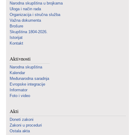
Narodna skupština u brojkama
Uloga i način rada
Organizacija i stručna služba
Važna dokumenta
Brošure
Skupština 1804-2026.
Istorijat
Kontakt
Aktivnosti
Narodna skupština
Kalendar
Međunarodna saradnja
Evropske integracije
Informator
Foto i video
Akti
Doneti zakoni
Zakoni u proceduri
Ostala akta