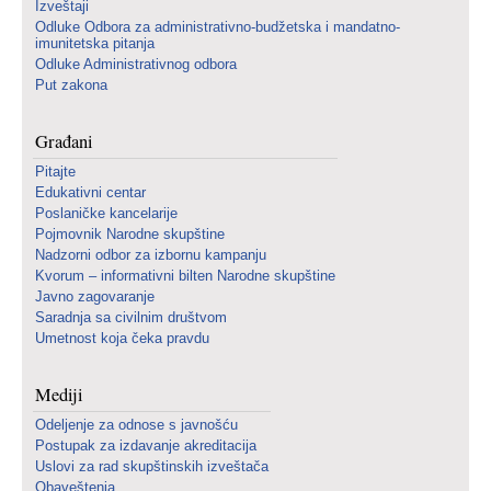
Izveštaji
Odluke Odbora za administrativno-budžetska i mandatno-
imunitetska pitanja
Odluke Administrativnog odbora
Put zakona
Građani
Pitajte
Edukativni centar
Poslaničke kancelarije
Pojmovnik Narodne skupštine
Nadzorni odbor za izbornu kampanju
Kvorum – informativni bilten Narodne skupštine
Javno zagovaranje
Saradnja sa civilnim društvom
Umetnost koja čeka pravdu
Mediji
Odeljenje za odnose s javnošću
Postupak za izdavanje akreditacija
Uslovi za rad skupštinskih izveštača
Obaveštenja