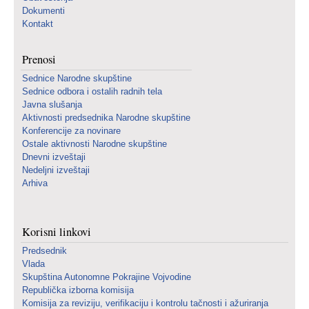
Dokumenti
Kontakt
Prenosi
Sednice Narodne skupštine
Sednice odbora i ostalih radnih tela
Javna slušanja
Aktivnosti predsednika Narodne skupštine
Konferencije za novinare
Ostale aktivnosti Narodne skupštine
Dnevni izveštaji
Nedeljni izveštaji
Arhiva
Korisni linkovi
Predsednik
Vlada
Skupština Autonomne Pokrajine Vojvodine
Republička izborna komisija
Komisija za reviziju, verifikaciju i kontrolu tačnosti i ažuriranja