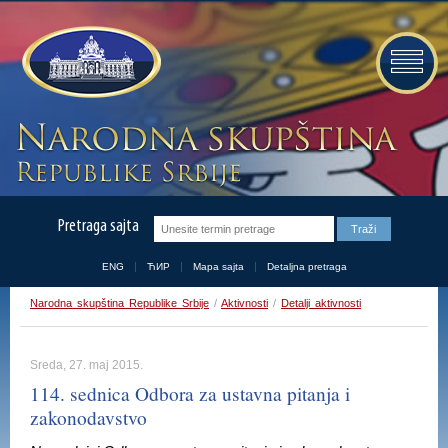
Pretraga sajta
ENG
ЋИР
Mapa sajta
Detaljna pretraga
Narodna skupština Republike Srbije
/
Aktivnosti
/
Detalji aktivnosti
Sreda, 27. maj 2015.
114. sednica Odbora za ustavna pitanja i
zakonodavstvo