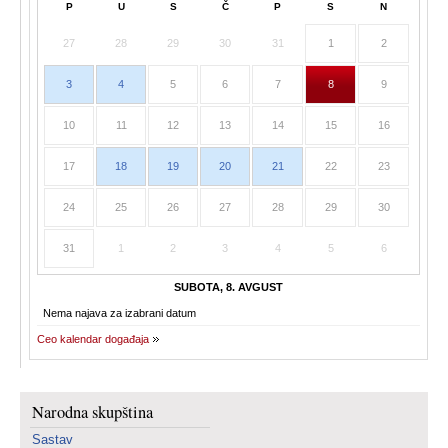
P
U
S
Č
P
S
N
27
28
29
30
31
1
2
3
4
5
6
7
8
9
10
11
12
13
14
15
16
17
18
19
20
21
22
23
24
25
26
27
28
29
30
31
1
2
3
4
5
6
SUBOTA, 8. AVGUST
Nema najava za izabrani datum
Ceo kalendar događaja
Narodna skupština
Sastav