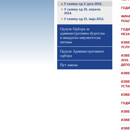
У сазиву од 3. јуна 2016.
ГОДИ
У сазиву од 16. априла
2014.
ФИНА
У сазиву од 31. маја 2012.
ПОШТ
Одлуке Одбора за
ГОДИ
административно-буџетска
НЕЗА
и мандатно-имунитетска
питања
ИЗВЕ
УСЛУГ
Одлуке Административног
одбора
ИЗВЕ
2019
Пут закона
ДЕПО
ИЗВЕ
ИЗВЕ
УСТА
ИЗВЕ
ГОДИ
ИЗВЕ
ИЗВЕ
ИЗВЕ