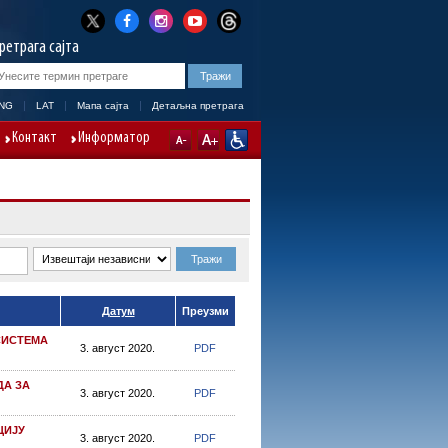
ретрага сајта
NG
LAT
Мапа сајта
Детаљна претрага
Контакт
Информатор
Датум
Преузми
СИСТЕМА
3. август 2020.
PDF
ДА ЗА
3. август 2020.
PDF
ЦИЈУ
3. август 2020.
PDF