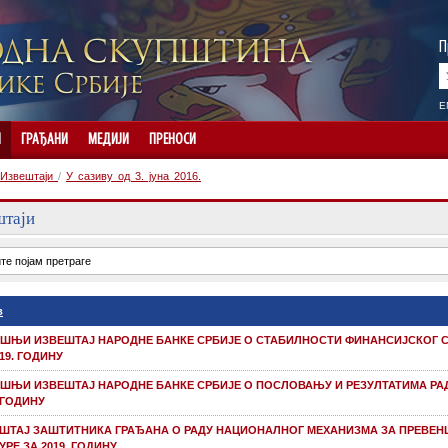
П
E
И
ГРАЂАНИ
МЕДИЈИ
ПРЕНОСИ
Извештаји
/
У сазиву од 3. јуна 2016.
штаји
в
ШЊИ ИЗВЕШТАЈ НАРОДНE БАНКE СРБИЈЕ О СТАБИЛНОСТИ ФИНАНСИЈСКОГ 
019. ГОДИНУ
ШЊИ ИЗВЕШТАЈ НАРОДНE БАНКE СРБИЈЕ О ПОСЛОВАЊУ И РЕЗУЛТАТИМА РА
. ГОДИНУ
ШТАЈ ЗАШТИТНИКA ГРАЂАНА О РАДУ НАЦИОНАЛНОГ МЕХАНИЗМА ЗА ПРЕВЕН
УРЕ ЗА 2019. ГОДИНУ