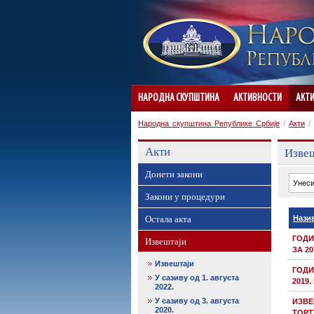
НАРОДНА СКУПШТИНА
АКТИВНОСТИ
АКТ
Народна скупштина Републике Србије
/
Акти
/
Акти
Изве
Донети закони
Закони у процедури
Остала акта
Нази
ГОДИ
Извештаји
ЗА 2
Извештаји
ГОДИ
У сазиву од 1. августа
2019
2022.
У сазиву од 3. августа
ИЗВЕ
2020.
ТОРТ