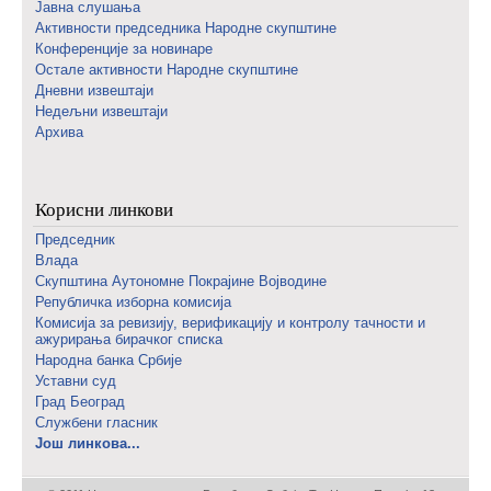
Јавна слушања
Активности председника Народне скупштине
Конференције за новинаре
Oстале активности Народне скупштине
Дневни извештаји
Недељни извештаји
Архива
Корисни линкови
Председник
Влада
Скупштина Аутономне Покрајине Војводине
Републичка изборна комисија
Комисија за ревизију, верификацију и контролу тачности и
ажурирања бирачког списка
Народна банка Србије
Уставни суд
Град Београд
Службени гласник
Још линкова...