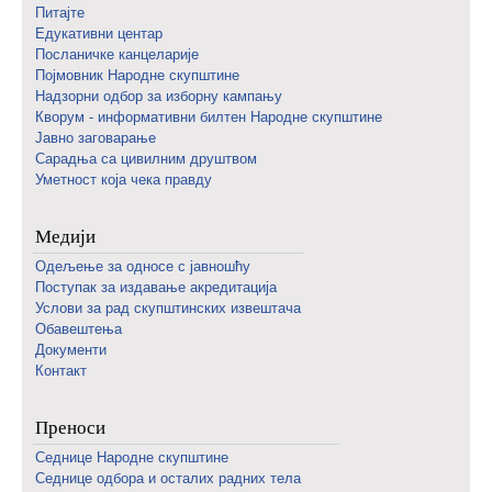
Питајте
Едукативни центар
Посланичке канцеларије
Појмовник Народне скупштине
Надзорни одбор за изборну кампању
Кворум - информативни билтен Народне скупштине
Јавно заговарање
Сарадња са цивилним друштвом
Уметност која чека правду
Медији
Одељење за односе с јавношћу
Поступак за издавање акредитација
Услови за рад скупштинских извештача
Обавештења
Документи
Контакт
Преноси
Седнице Народне скупштине
Седнице одбора и осталих радних тела