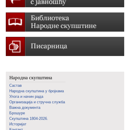
Народна скупштина
Састав
Народна скупштина у бројкама
Улога и начин рада
Организација и стручна служба
Важна документа
Брошуре
Скупштина 1804-2026.
Историјат
Контакт