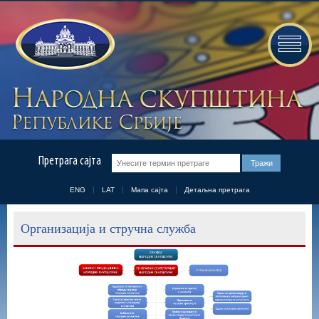
Претрага сајта
ENG
LAT
Мапа сајта
Детаљна претрага
Организација и стручна служба