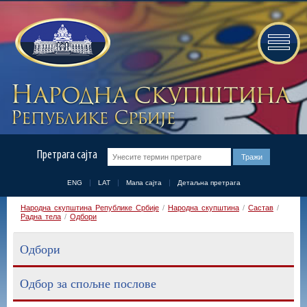
Претрага сајта
ENG
LAT
Мапа сајта
Детаљна претрага
Народна скупштина Републике Србије
/
Народна скупштина
/
Састав
/
Радна тела
/
Одбори
Одбори
Одбор за спољне послове