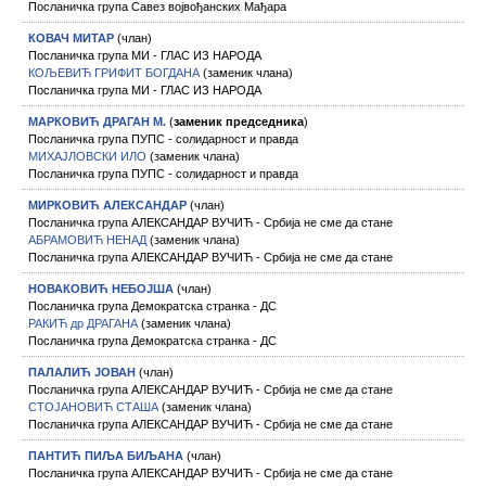
Посланичка група Савез војвођанских Мађара
КОВАЧ МИТАР
(члан)
Посланичка група МИ - ГЛАС ИЗ НАРОДА
КОЉЕВИЋ ГРИФИТ БОГДАНА
(заменик члана)
Посланичка група МИ - ГЛАС ИЗ НАРОДА
МАРКОВИЋ ДРАГАН М.
(
заменик председника
)
Посланичка група ПУПС - солидарност и правда
МИХАЈЛОВСКИ ИЛО
(заменик члана)
Посланичка група ПУПС - солидарност и правда
МИРКОВИЋ АЛЕКСАНДАР
(члан)
Посланичка група АЛЕКСАНДАР ВУЧИЋ - Србија не сме да стане
АБРАМОВИЋ НЕНАД
(заменик члана)
Посланичка група АЛЕКСАНДАР ВУЧИЋ - Србија не сме да стане
НОВАКОВИЋ НЕБОЈША
(члан)
Посланичка група Демократска странка - ДС
РАКИЋ др ДРАГАНА
(заменик члана)
Посланичка група Демократска странка - ДС
ПАЛАЛИЋ ЈОВАН
(члан)
Посланичка група АЛЕКСАНДАР ВУЧИЋ - Србија не сме да стане
СТОЈАНОВИЋ СТАША
(заменик члана)
Посланичка група АЛЕКСАНДАР ВУЧИЋ - Србија не сме да стане
ПАНТИЋ ПИЉА БИЉАНА
(члан)
Посланичка група АЛЕКСАНДАР ВУЧИЋ - Србија не сме да стане