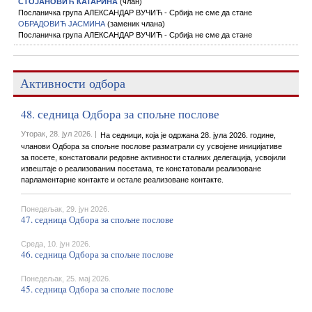
СТОЈАНОВИЋ КАТАРИНА
(члан)
Посланичка група АЛЕКСАНДАР ВУЧИЋ - Србија не сме да стане
ОБРАДОВИЋ ЈАСМИНА
(заменик члана)
Посланичка група АЛЕКСАНДАР ВУЧИЋ - Србија не сме да стане
Активности одбора
48. седница Одбора за спољне послове
Уторак, 28. јул 2026. |
На седници, која је одржана 28. јула 2026. године,
чланови Одбора за спољне послове разматрали су усвојене иницијативе
за посете, констатовали редовне активности сталних делегација, усвојили
извештаје о реализованим посетама, те констатовали реализоване
парламентарне контакте и остале реализоване контакте.
Понедељак, 29. јун 2026.
47. седница Одбора за спољне послове
Среда, 10. јун 2026.
46. седница Одбора за спољне послове
Понедељак, 25. мај 2026.
45. седница Одбора за спољне послове