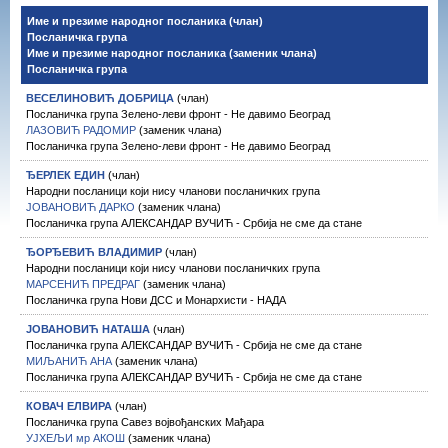
Име и презиме народног посланика (члан)
Посланичка група
Име и презиме народног посланика (заменик члана)
Посланичка група
ВЕСЕЛИНОВИЋ ДОБРИЦА
(члан)
Посланичка група Зелено-леви фронт - Не давимо Београд
ЛАЗОВИЋ РАДОМИР
(заменик члана)
Посланичка група Зелено-леви фронт - Не давимо Београд
ЂЕРЛЕК ЕДИН
(члан)
Народни посланици који нису чланови посланичких група
ЈОВАНОВИЋ ДАРКО
(заменик члана)
Посланичка група АЛЕКСАНДАР ВУЧИЋ - Србија не сме да стане
ЂОРЂЕВИЋ ВЛАДИМИР
(члан)
Народни посланици који нису чланови посланичких група
МАРСЕНИЋ ПРЕДРАГ
(заменик члана)
Посланичка група Нови ДСС и Монархисти - НАДА
ЈОВАНОВИЋ НАТАША
(члан)
Посланичка група АЛЕКСАНДАР ВУЧИЋ - Србија не сме да стане
МИЉАНИЋ АНА
(заменик члана)
Посланичка група АЛЕКСАНДАР ВУЧИЋ - Србија не сме да стане
КОВАЧ ЕЛВИРА
(члан)
Посланичка група Савез војвођанских Мађара
УЈХЕЉИ мр АКОШ
(заменик члана)