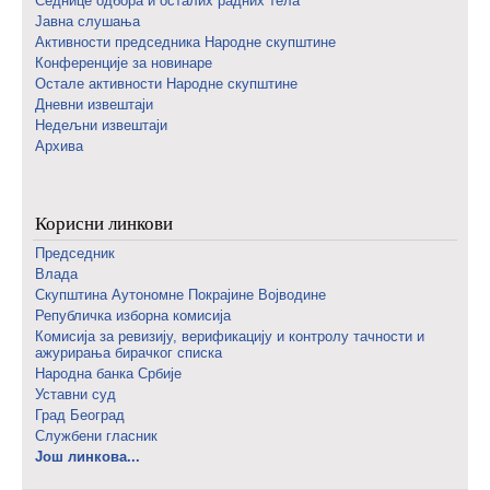
Седнице одбора и осталих радних тела
Јавна слушања
Активности председника Народне скупштине
Конференције за новинаре
Oстале активности Народне скупштине
Дневни извештаји
Недељни извештаји
Архива
Корисни линкови
Председник
Влада
Скупштина Аутономне Покрајине Војводине
Републичка изборна комисија
Комисија за ревизију, верификацију и контролу тачности и
ажурирања бирачког списка
Народна банка Србије
Уставни суд
Град Београд
Службени гласник
Још линкова...