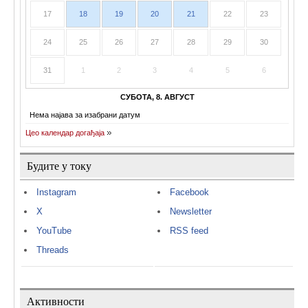
17
18
19
20
21
22
23
24
25
26
27
28
29
30
31
1
2
3
4
5
6
СУБОТА, 8. АВГУСТ
Нема најава за изабрани датум
Цео календар догађаја
Будите у току
Instagram
Facebook
X
Newsletter
YouTube
RSS feed
Threads
Активности