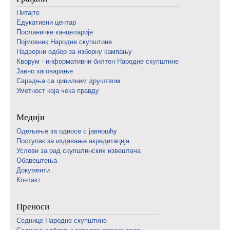
Питајте
Едукативни центар
Посланичке канцеларије
Појмовник Народне скупштине
Надзорни одбор за изборну кампању
Кворум - информативни билтен Народне скупштине
Јавно заговарање
Сарадња са цивилним друштвом
Уметност која чека правду
Медији
Одељење за односе с јавношћу
Поступак за издавање акредитација
Услови за рад скупштинских извештача
Обавештења
Документи
Контакт
Преноси
Седнице Народне скупштине