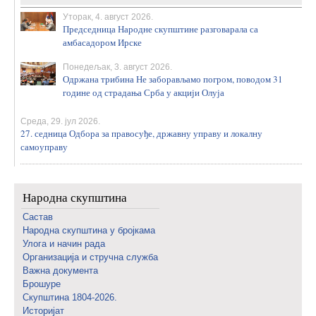
Уторак, 4. август 2026.
Председница Народне скупштине разговарала са
амбасадором Ирске
Понедељак, 3. август 2026.
Одржана трибина Не заборављамо погром, поводом 31
године од страдања Срба у акцији Олуја
Среда, 29. јул 2026.
27. седница Одбора за правосуђе, државну управу и локалну
самоуправу
Народна скупштина
Састав
Народна скупштина у бројкама
Улога и начин рада
Организација и стручна служба
Важна документа
Брошуре
Скупштина 1804-2026.
Историјат