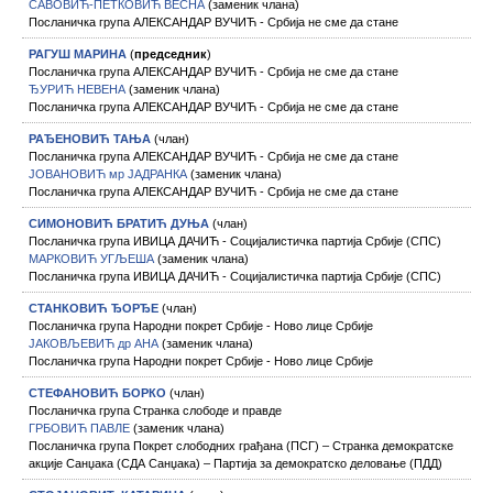
САВОВИЋ-ПЕТКОВИЋ ВЕСНА
(заменик члана)
Посланичка група АЛЕКСАНДАР ВУЧИЋ - Србија не сме да стане
РАГУШ МАРИНА
(
председник
)
Посланичка група АЛЕКСАНДАР ВУЧИЋ - Србија не сме да стане
ЂУРИЋ НЕВЕНА
(заменик члана)
Посланичка група АЛЕКСАНДАР ВУЧИЋ - Србија не сме да стане
РАЂЕНОВИЋ ТАЊА
(члан)
Посланичка група АЛЕКСАНДАР ВУЧИЋ - Србија не сме да стане
ЈОВАНОВИЋ мр ЈАДРАНКА
(заменик члана)
Посланичка група АЛЕКСАНДАР ВУЧИЋ - Србија не сме да стане
СИМОНОВИЋ БРАТИЋ ДУЊА
(члан)
Посланичка група ИВИЦА ДАЧИЋ - Социјалистичка партија Србије (СПС)
МАРКОВИЋ УГЉЕША
(заменик члана)
Посланичка група ИВИЦА ДАЧИЋ - Социјалистичка партија Србије (СПС)
СТАНКОВИЋ ЂОРЂЕ
(члан)
Посланичка група Народни покрет Србије - Ново лице Србије
ЈАКОВЉЕВИЋ др АНА
(заменик члана)
Посланичка група Народни покрет Србије - Ново лице Србије
СТЕФАНОВИЋ БОРКО
(члан)
Посланичка група Странка слободе и правде
ГРБОВИЋ ПАВЛЕ
(заменик члана)
Посланичка група Покрет слободних грађана (ПСГ) – Странка демократске
акције Санџака (СДА Санџака) – Партија за демократско деловање (ПДД)