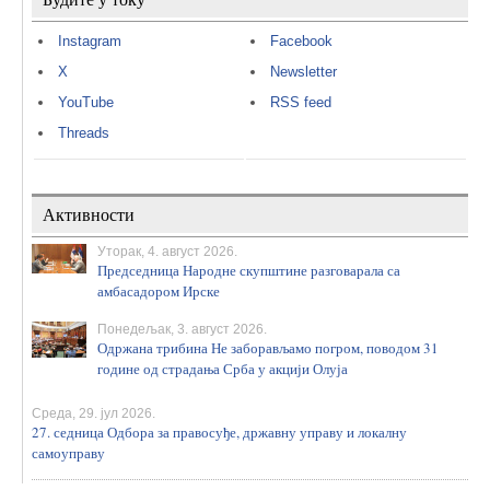
Instagram
Facebook
X
Newsletter
YouTube
RSS feed
Threads
Активности
Уторак, 4. август 2026.
Председница Народне скупштине разговарала са
амбасадором Ирске
Понедељак, 3. август 2026.
Одржана трибина Не заборављамо погром, поводом 31
године од страдања Срба у акцији Олуја
Среда, 29. јул 2026.
27. седница Одбора за правосуђе, државну управу и локалну
самоуправу