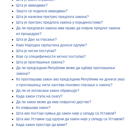
Шта је амандман?
Зашто се подноси амандман?
Шта је начелни претрес предлога закона?
Шта је претрес предлога закона у појединостима?
Да ли предлагач закона има право да повуче предлог закона
из процедуре?
Шта је Дан за гласање?
Како Народна скупштина доноси одлуке?
Шта је хитни поступак?
Које су специфичности хитног поступка?
Шта је проглашење закона?
Да ли председник Републике може да одбије проглашење
закона?
Ко проглашава закон ако председник Републике не донесе указ
о проглашењу, нити захтева поновно гласање о закону?
Да ли се изгласани закон објављује?
Када закон ступа на снагу?
Да ли закон може да има повратно дејство?
Ко извршава закон?
Шта ако постоји сумња да закон није у складу са Уставом?
Шта ако Уставни суд одлучи да закон није у складу са Уставом?
Када закон престаје да важи?