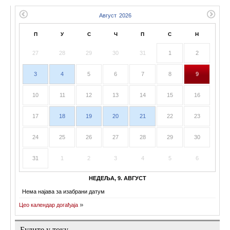
П
У
С
Ч
П
С
Н
27
28
29
30
31
1
2
3
4
5
6
7
8
9
10
11
12
13
14
15
16
17
18
19
20
21
22
23
24
25
26
27
28
29
30
31
1
2
3
4
5
6
НЕДЕЉА, 9. АВГУСТ
Нема најава за изабрани датум
Цео календар догађаја
Будите у току