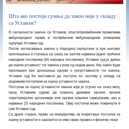
Шта ако постоји сумња да закон није у складу
са Уставом?
О сагласности закона са Уставом, општеприхваћеним правилима
међународног права и потврђеним међународним уговорима
одлучује Уставни суд.
После изгласавања закона у Народној скупштини а пре његовог
проглашења и ступања на снагу, на захтев најмање једне трећине
народних посланика (84 народна посланика), Уставни суд је дужан
да оцени уставност тог закона у року од седам дана. Ако закон буде
проглашен пре доношења одлуке о (не)уставности тог закона,
Уставни суд ће наставити да поступа по захтеву у складу са
редовним поступком за оцену уставности закона.
Поступак за оцену уставности закона који је ступио на снагу могу,
пред Уставним судом, да покрену државни органи, органи
територијалне аутономије или органи локалне самоуправе, као и
најмање 25 народних посланика. Овај поступак може покренути и
сам Уставни суд.
Са друге стране, право на иницијативу за покретање поступка за
оцену уставности и законитости има свако правно и физичко лице.