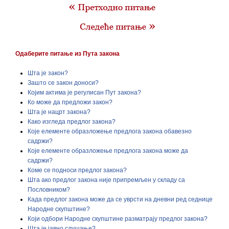
Одаберите питање из Пута закона
Шта је закон?
Зашто се закон доноси?
Којим актима је регулисан Пут закона?
Ко може да предложи закон?
Шта је нацрт закона?
Како изгледа предлог закона?
Које елементе образложење предлога закона обавезно
садржи?
Које елементе образложење предлога закона може да
садржи?
Коме се подноси предлог закона?
Шта ако предлог закона није припремљен у складу са
Пословником?
Када предлог закона може да се уврсти на дневни ред седнице
Народне скупштине?
Који одбори Народне скупштине разматрају предлог закона?
Шта је јавно слушање?