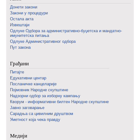
Донети закони
Закони у процедури
Остала акта
Извештаји
Одлуке Одбора за административно-буџетска и мандатно-
имунитетска питања
Одлуке Административног одбора
Пут закона
Грађани
Питајте
Едукативни центар
Посланичке канцеларије
Појмовник Народне скупштине
Надзорни одбор за изборну кампању
Кворум - информативни билтен Народне скупштине
Јавно заговарање
Сарадња са цивилним друштвом
Уметност која чека правду
Медији