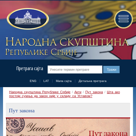
Претрага сајта
ENG
LAT
Мапа сајта
Детаљна претрага
Народна скупштина Републике Србије
/
Акти
/
Пут закона
/
Шта ако
постоји сумња да закон није у складу са Уставом?
Пут закона