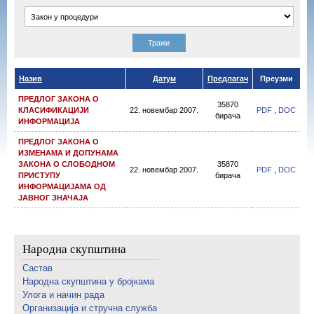
Назив
Датум
Предлагач
Преузми
ПРЕДЛОГ ЗАКОНА О
35870
КЛАСИФИКАЦИЈИ
22. новембар 2007.
PDF
,
DOC
бирача
ИНФОРМАЦИЈА
ПРЕДЛОГ ЗАКОНА О
ИЗМЕНАМА И ДОПУНАМА
ЗАКОНА О СЛОБОДНОМ
35870
22. новембар 2007.
PDF
,
DOC
ПРИСТУПУ
бирача
ИНФОРМАЦИЈАМА ОД
ЈАВНОГ ЗНАЧАЈА
Народна скупштина
Састав
Народна скупштина у бројкама
Улога и начин рада
Организација и стручна служба