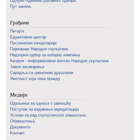
Одлуке Административног одбора
Пут закона
Грађани
Питајте
Едукативни центар
Посланичке канцеларије
Појмовник Народне скупштине
Надзорни одбор за изборну кампању
Кворум - информативни билтен Народне скупштине
Јавно заговарање
Сарадња са цивилним друштвом
Уметност која чека правду
Медији
Одељење за односе с јавношћу
Поступак за издавање акредитација
Услови за рад скупштинских извештача
Обавештења
Документи
Контакт