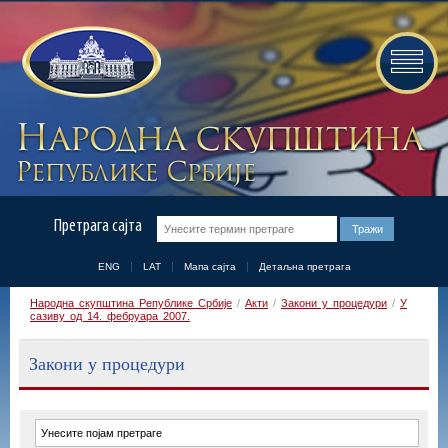
Претрага сајта
ENG
LAT
Мапа сајта
Детаљна претрага
Народна скупштина Републике Србије
/
Акти
/
Закони у процедури
/
У
сазиву од 14. фебруара 2007.
Закони у процедури