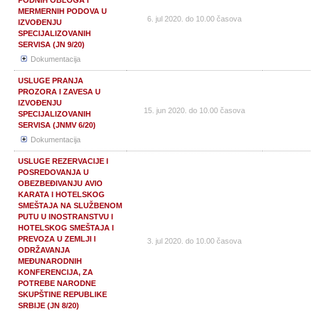
PODNIH OBLOGA I
MERMERNIH PODOVA U
6. jul 2020. do 10.00 časova
IZVOĐENJU
SPECIJALIZOVANIH
SERVISA (JN 9/20)
Dokumentacija
USLUGE PRANJA
PROZORA I ZAVESA U
IZVOĐENJU
15. jun 2020. do 10.00 časova
SPECIJALIZOVANIH
SERVISA (JNMV 6/20)
Dokumentacija
USLUGE REZERVACIJE I
POSREDOVANJA U
OBEZBEĐIVANJU AVIO
KARATA I HOTELSKOG
SMEŠTAJA NA SLUŽBENOM
PUTU U INOSTRANSTVU I
HOTELSKOG SMEŠTAJA I
PREVOZA U ZEMLJI I
3. jul 2020. do 10.00 časova
ODRŽAVANJA
MEĐUNARODNIH
KONFERENCIJA, ZA
POTREBE NARODNE
SKUPŠTINE REPUBLIKE
SRBIJE (JN 8/20)