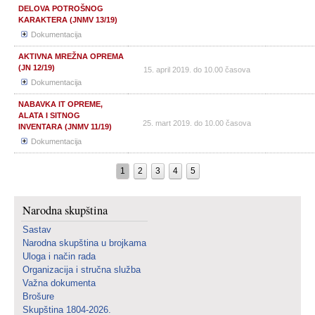
DELOVA POTROŠNOG
KARAKTERA (JNMV 13/19)
Dokumentacija
AKTIVNA MREŽNA OPREMA
(JN 12/19)
15. april 2019. do 10.00 časova
Dokumentacija
NABAVKA IT OPREME,
ALATA I SITNOG
25. mart 2019. do 10.00 časova
INVENTARA (JNMV 11/19)
Dokumentacija
1
2
3
4
5
Narodna skupština
Sastav
Narodna skupština u brojkama
Uloga i način rada
Organizacija i stručna služba
Važna dokumenta
Brošure
Skupština 1804-2026.