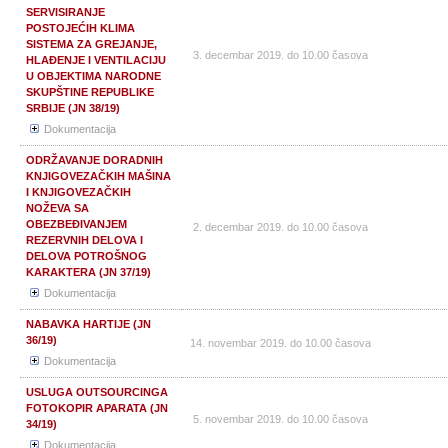
SERVISIRANJE
POSTOJEĆIH KLIMA
SISTEMA ZA GREJANJE,
3. decembar 2019. do 10.00 časova
HLAĐENJE I VENTILACIJU
U OBJEKTIMA NARODNE
SKUPŠTINE REPUBLIKE
SRBIJE (JN 38/19)
Dokumentacija
ODRŽAVANJE DORADNIH
KNJIGOVEZAČKIH MAŠINA
I KNJIGOVEZAČKIH
NOŽEVA SA
OBEZBEĐIVANJEM
2. decembar 2019. do 10.00 časova
REZERVNIH DELOVA I
DELOVA POTROŠNOG
KARAKTERA (JN 37/19)
Dokumentacija
NABAVKA HARTIJE (JN
36/19)
14. novembar 2019. do 10.00 časova
Dokumentacija
USLUGA OUTSOURCINGA
FOTOKOPIR APARATA (JN
5. novembar 2019. do 10.00 časova
34/19)
Dokumentacija