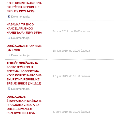
KOJE KORISTI NARODNA
SKUPŠTINA REPUBLIKE
SRBIJE (JNMV 14/19)
Dokumentacija
NABAVKA TIPSKOG
KANCELARIJSKOG
24. maj 2019. do 10.00 časova
NAMEŠTAJA (JNMV 15/19)
Dokumentacija
ОDRŽAVANJE IT OPREME
(JN 17/19)
18. jun 2019. do 10.00 časova
Dokumentacija
ТEKUĆE ODRŽAVANJA
POSTOJEĆIH SPLIT
SISTEMA U OBJEKTIMA
KOJE KORISTI NARODNA
17. jun 2019. do 10.00 časova
SKUPŠTINA REPUBLIKE
SRBIJE SRBIJE (JN 16/19)
Dokumentacija
ODRŽAVANJE
ŠTAMPARSKIH MAŠINA IZ
PROGRAMA „RISO“, SA
OBEZBEĐIVANJEM
5. april 2019. do 10.00 časova
REZERVNIH DELOVA I