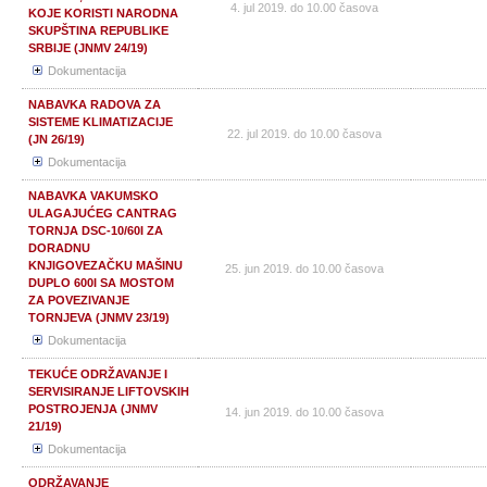
4. jul 2019. do 10.00 časova
KOJE KORISTI NARODNA
SKUPŠTINA REPUBLIKE
SRBIJE (JNMV 24/19)
Dokumentacija
NABAVKA RADOVA ZA
SISTEME KLIMATIZACIJE
22. jul 2019. do 10.00 časova
(JN 26/19)
Dokumentacija
NABAVKA VAKUMSKO
ULAGAJUĆEG CANTRAG
TORNJA DSC-10/60I ZA
DORADNU
KNJIGOVEZAČKU MAŠINU
25. jun 2019. do 10.00 časova
DUPLO 600I SA MOSTOM
ZA POVEZIVANJE
TORNJEVA (JNMV 23/19)
Dokumentacija
TEKUĆE ODRŽAVANJE I
SERVISIRANJE LIFTOVSKIH
POSTROJENJA (JNMV
14. jun 2019. do 10.00 časova
21/19)
Dokumentacija
ODRŽAVANJE