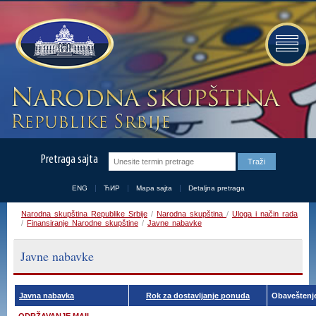
Pretraga sajta
ENG
ЋИР
Mapa sajta
Detaljna pretraga
Narodna skupština Republike Srbije
/
Narodna skupština
/
Uloga i način rada
/
Finansiranje Narodne skupštine
/
Javne nabavke
Javne nabavke
Javna nabavka
Rok za dostavljanje ponuda
Obaveštenj