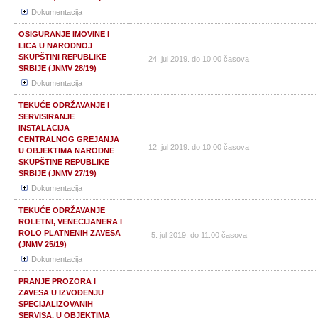
Dokumentacija
OSIGURANJE IMOVINE I
LICA U NARODNOJ
SKUPŠTINI REPUBLIKE
24. jul 2019. do 10.00 časova
SRBIJE (JNMV 28/19)
Dokumentacija
TEKUĆE ODRŽAVANJE I
SERVISIRANJE
INSTALACIJA
CENTRALNOG GREJANJA
12. jul 2019. do 10.00 časova
U OBJEKTIMA NARODNE
SKUPŠTINE REPUBLIKE
SRBIJE (JNMV 27/19)
Dokumentacija
TEKUĆE ODRŽAVANJE
ROLETNI, VENECIJANERA I
ROLO PLATNENIH ZAVESA
5. jul 2019. do 11.00 časova
(JNMV 25/19)
Dokumentacija
PRANJE PROZORA I
ZAVESA U IZVOĐENJU
SPECIJALIZOVANIH
SERVISA, U OBJEKTIMA