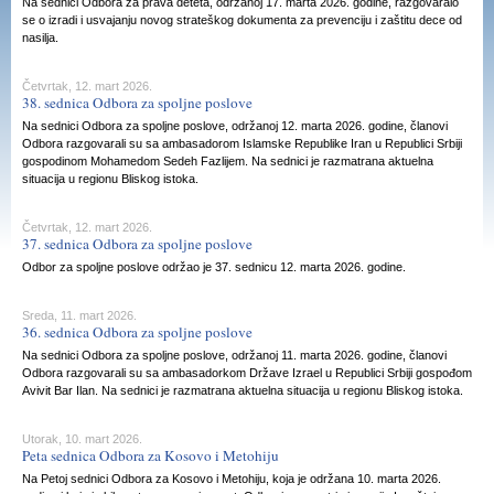
Na sednici Odbora za prava deteta, održanoj 17. marta 2026. godine, razgovaralo
se o izradi i usvajanju novog strateškog dokumenta za prevenciju i zaštitu dece od
nasilja.
Četvrtak, 12. mart 2026.
38. sednica Odbora za spoljne poslove
Na sednici Odbora za spoljne poslove, održanoj 12. marta 2026. godine, članovi
Odbora razgovarali su sa ambasadorom Islamske Republike Iran u Republici Srbiji
gospodinom Mohamedom Sedeh Fazlijem. Na sednici je razmatrana aktuelna
situacija u regionu Bliskog istoka.
Četvrtak, 12. mart 2026.
37. sednica Odbora za spoljne poslove
Odbor za spoljne poslove održao je 37. sednicu 12. marta 2026. godine.
Sreda, 11. mart 2026.
36. sednica Odbora za spoljne poslove
Na sednici Odbora za spoljne poslove, održanoj 11. marta 2026. godine, članovi
Odbora razgovarali su sa ambasadorkom Države Izrael u Republici Srbiji gospođom
Avivit Bar Ilan. Na sednici je razmatrana aktuelna situacija u regionu Bliskog istoka.
Utorak, 10. mart 2026.
Peta sednica Odbora za Kosovo i Metohiju
Na Petoj sednici Odbora za Kosovo i Metohiju, koja je održana 10. marta 2026.