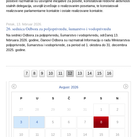
poslove razmatrali su usvojene inicijative za posete, konstatovali redovne aktivnosti
stalnih delegacija, usvojili izveštaje o realizovanim posetama, te konstatovali
realizovane parlamentarne kontakte i ostale realizovane kontakte.
Petak, 13. februar 2026.
26. sednica Odbora za poljoprivredu, šumarstvo i vodoprivredu
Na sednici Odbora za poljoprivredu, šumarstvo i vodoprivredu, održanoj 13.
februara 2026. godine, članovi Odbora su razmatrali Informaciju o radu Ministarstva
poljoprivrede, šumarstva i vodoprivrede, za period od 1. oktobra do 31. decembra
2025. godine.
7
8
9
10
11
12
13
14
15
16
P
U
S
Č
P
S
N
27
28
29
30
31
1
2
3
4
5
6
7
8
9
10
11
12
13
14
15
16