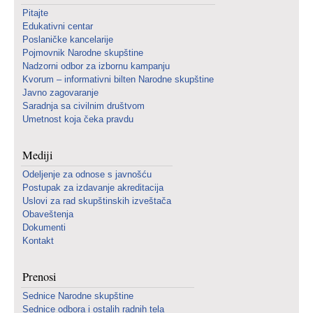
Pitajte
Edukativni centar
Poslaničke kancelarije
Pojmovnik Narodne skupštine
Nadzorni odbor za izbornu kampanju
Kvorum – informativni bilten Narodne skupštine
Javno zagovaranje
Saradnja sa civilnim društvom
Umetnost koja čeka pravdu
Mediji
Odeljenje za odnose s javnošću
Postupak za izdavanje akreditacija
Uslovi za rad skupštinskih izveštača
Obaveštenja
Dokumenti
Kontakt
Prenosi
Sednice Narodne skupštine
Sednice odbora i ostalih radnih tela