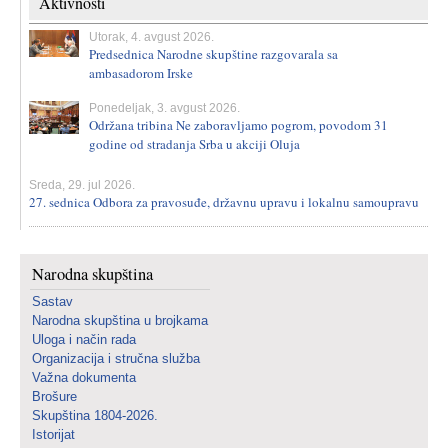
Aktivnosti
Utorak, 4. avgust 2026.
Predsednica Narodne skupštine razgovarala sa
ambasadorom Irske
Ponedeljak, 3. avgust 2026.
Održana tribina Ne zaboravljamo pogrom, povodom 31
godine od stradanja Srba u akciji Oluja
Sreda, 29. jul 2026.
27. sednica Odbora za pravosuđe, državnu upravu i lokalnu samoupravu
Narodna skupština
Sastav
Narodna skupština u brojkama
Uloga i način rada
Organizacija i stručna služba
Važna dokumenta
Brošure
Skupština 1804-2026.
Istorijat