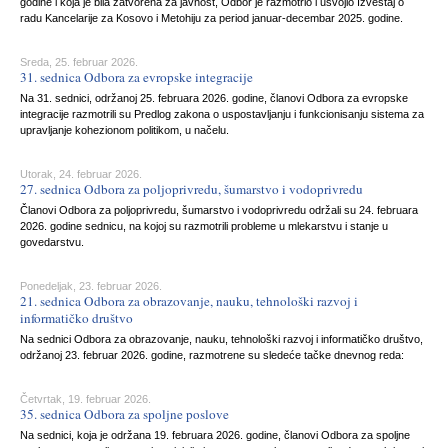
godine i koja je bila zatvorena za javnost, Odbor je razmotrio i usvojio Izveštaj o
radu Kancelarije za Kosovo i Metohiju za period januar-decembar 2025. godine.
Sreda, 25. februar 2026.
31. sednica Odbora za evropske integracije
Na 31. sednici, održanoj 25. februara 2026. godine, članovi Odbora za evropske
integracije razmotrili su Predlog zakona o uspostavljanju i funkcionisanju sistema za
upravljanje kohezionom politikom, u načelu.
Utorak, 24. februar 2026.
27. sednica Odbora za poljoprivredu, šumarstvo i vodoprivredu
Članovi Odbora za poljoprivredu, šumarstvo i vodoprivredu održali su 24. februara
2026. godine sednicu, na kojoj su razmotrili probleme u mlekarstvu i stanje u
govedarstvu.
Ponedeljak, 23. februar 2026.
21. sednica Odbora za obrazovanje, nauku, tehnološki razvoj i
informatičko društvo
Na sednici Odbora za obrazovanje, nauku, tehnološki razvoj i informatičko društvo,
održanoj 23. februar 2026. godine, razmotrene su sledeće tačke dnevnog reda:
Četvrtak, 19. februar 2026.
35. sednica Odbora za spoljne poslove
Na sednici, koja je održana 19. februara 2026. godine, članovi Odbora za spoljne