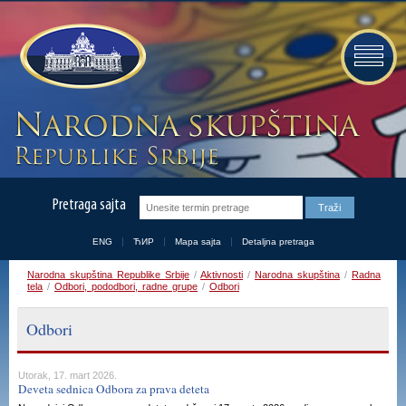
Pretraga sajta
ENG
ЋИР
Mapa sajta
Detaljna pretraga
Narodna skupština Republike Srbije
/
Aktivnosti
/
Narodna skupština
/
Radna
tela
/
Odbori, pododbori, radne grupe
/
Odbori
Odbori
Utorak, 17. mart 2026.
Deveta sednica Odbora za prava deteta