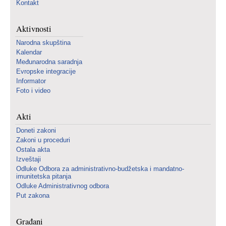
Kontakt
Aktivnosti
Narodna skupština
Kalendar
Međunarodna saradnja
Evropske integracije
Informator
Foto i video
Akti
Doneti zakoni
Zakoni u proceduri
Ostala akta
Izveštaji
Odluke Odbora za administrativno-budžetska i mandatno-
imunitetska pitanja
Odluke Administrativnog odbora
Put zakona
Građani