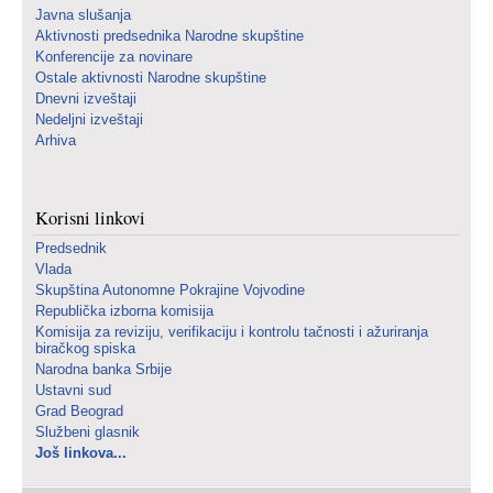
Javna slušanja
Aktivnosti predsednika Narodne skupštine
Konferencije za novinare
Ostale aktivnosti Narodne skupštine
Dnevni izveštaji
Nedeljni izveštaji
Arhiva
Korisni linkovi
Predsednik
Vlada
Skupština Autonomne Pokrajine Vojvodine
Republička izborna komisija
Komisija za reviziju, verifikaciju i kontrolu tačnosti i ažuriranja
biračkog spiska
Narodna banka Srbije
Ustavni sud
Grad Beograd
Službeni glasnik
Još linkova...