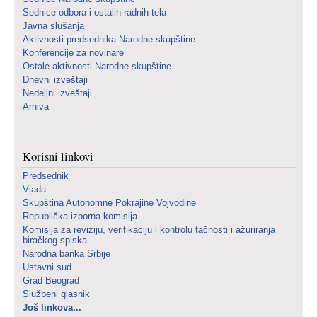
Sednice odbora i ostalih radnih tela
Javna slušanja
Aktivnosti predsednika Narodne skupštine
Konferencije za novinare
Ostale aktivnosti Narodne skupštine
Dnevni izveštaji
Nedeljni izveštaji
Arhiva
Korisni linkovi
Predsednik
Vlada
Skupština Autonomne Pokrajine Vojvodine
Republička izborna komisija
Komisija za reviziju, verifikaciju i kontrolu tačnosti i ažuriranja
biračkog spiska
Narodna banka Srbije
Ustavni sud
Grad Beograd
Službeni glasnik
Još linkova...