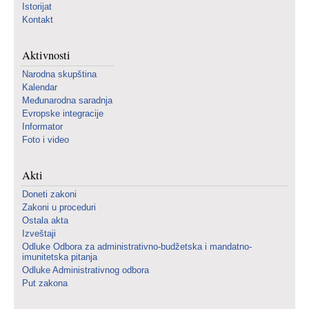
Istorijat
Kontakt
Aktivnosti
Narodna skupština
Kalendar
Međunarodna saradnja
Evropske integracije
Informator
Foto i video
Akti
Doneti zakoni
Zakoni u proceduri
Ostala akta
Izveštaji
Odluke Odbora za administrativno-budžetska i mandatno-
imunitetska pitanja
Odluke Administrativnog odbora
Put zakona