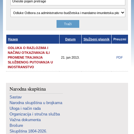
Назив
Datum
Službeni glasnik
Preuzmi
ODLUKA O RAZLOZIMA I
NAČINU OTKAZIVANJA ILI
PROMENE TRAJANJA
21. jun 2013.
PDF
SLUŽBENOG PUTOVANJA U
INOSTRANSTVO
Narodna skupština
Sastav
Narodna skupština u brojkama
Uloga i način rada
Organizacija i stručna služba
Važna dokumenta
Brošure
Skupština 1804-2026.