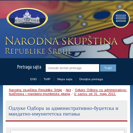
Pretraga sajta
ENG
ЋИР
Mapa sajta
Detaljna pretraga
Narodna skupština Republike Srbije
/
Akti
/
Odluke Odbora za administrativno-
budžetska i mandatno-imunitetska pitanja
/
U sazivu od 31. maja 2012.
Одлуке Одбора за административно-буџетска и
мандатно-имунитетска питања