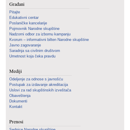
Građani
Pitajte
Edukativni centar
Poslaničke kancelarije
Pojmovnik Narodne skupštine
Nadzorni odbor za izbornu kampanju
Kvorum – informativni bilten Narodne skupštine
Javno zagovaranje
Saradnja sa civilnim društvom
Umetnost koja čeka pravdu
Mediji
Odeljenje za odnose s javnošću
Postupak za izdavanje akreditacija
Uslovi za rad skupštinskih izveštača
Obaveštenja
Dokumenti
Kontakt
Prenosi
Sednice Narodne skupštine