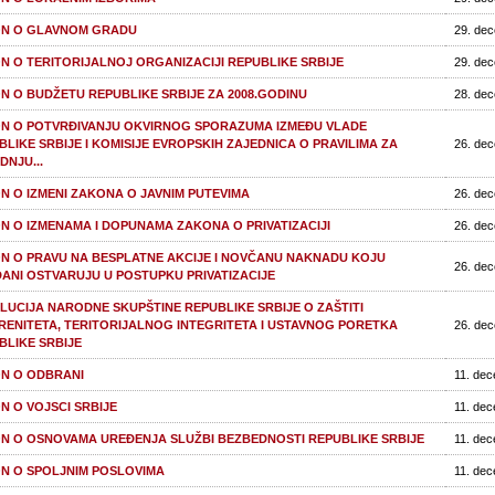
N O GLAVNOM GRADU
29. de
N O TERITORIJALNOJ ORGANIZACIJI REPUBLIKE SRBIJE
29. de
N O BUDŽETU REPUBLIKE SRBIJE ZA 2008.GODINU
28. de
N O POTVRĐIVANJU OKVIRNOG SPORAZUMA IZMEĐU VLADE
BLIKE SRBIJE I KOMISIJE EVROPSKIH ZAJEDNICA O PRAVILIMA ZA
26. de
DNJU...
N O IZMENI ZAKONA O JAVNIM PUTEVIMA
26. de
N O IZMENAMA I DOPUNAMA ZAKONA O PRIVATIZACIJI
26. de
N O PRAVU NA BESPLATNE AKCIJE I NOVČANU NAKNADU KOJU
26. de
ANI OSTVARUJU U POSTUPKU PRIVATIZACIJE
LUCIJA NARODNE SKUPŠTINE REPUBLIKE SRBIJE O ZAŠTITI
RENITETA, TERITORIJALNOG INTEGRITETA I USTAVNOG PORETKA
26. de
BLIKE SRBIJE
N O ODBRANI
11. de
N O VOJSCI SRBIJE
11. de
N O OSNOVAMA UREĐENJA SLUŽBI BEZBEDNOSTI REPUBLIKE SRBIJE
11. de
N O SPOLJNIM POSLOVIMA
11. de