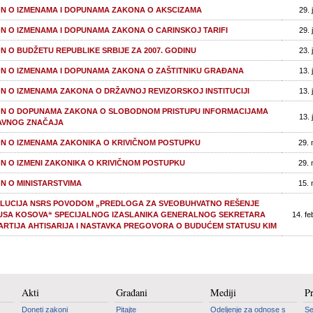
N O IZMENAMA I DOPUNAMA ZAKONA O AKSCIZAMA
29. 
N O IZMENAMA I DOPUNAMA ZAKONA O CARINSKOJ TARIFI
29. 
N O BUDŽETU REPUBLIKE SRBIJE ZA 2007. GODINU
23. 
N O IZMENAMA I DOPUNAMA ZAKONA O ZAŠTITNIKU GRAĐANA
13. 
N O IZMENAMA ZAKONA O DRŽAVNOJ REVIZORSKOJ INSTITUCIJI
13. 
N O DOPUNAMA ZAKONA O SLOBODNOM PRISTUPU INFORMACIJAMA
13. 
AVNOG ZNAČAJA
N O IZMENAMA ZAKONIKA O KRIVIČNOM POSTUPKU
29. 
N O IZMENI ZAKONIKA O KRIVIČNOM POSTUPKU
29. 
N O MINISTARSTVIMA
15. 
LUCIJA NSRS POVODOM „PREDLOGA ZA SVEOBUHVATNO REŠENJE
USA KOSOVA“ SPECIJALNOG IZASLANIKA GENERALNOG SEKRETARA
14. fe
ARTIJA AHTISARIJA I NASTAVKA PREGOVORA O BUDUĆEM STATUSU KIM
Akti
Građani
Mediji
P
Doneti zakoni
Pitajte
Odeljenje za odnose s
Se