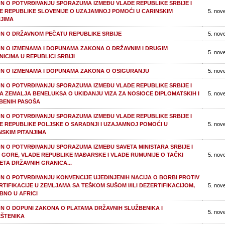
N O POTVRĐIVANJU SPORAZUMA IZMEĐU VLADE REPUBLIKE SRBIJE I
E REPUBLIKE SLOVENIJE O UZAJAMNOJ POMOĆI U CARINSKIM
5. nov
NJIMA
N O DRŽAVNOM PEČATU REPUBLIKE SRBIJE
5. nov
N O IZMENAMA I DOPUNAMA ZAKONA O DRŽAVNIM I DRUGIM
5. nov
NICIMA U REPUBLICI SRBIJI
N O IZMENAMA I DOPUNAMA ZAKONA O OSIGURANJU
5. nov
N O POTVRĐIVANJU SPORAZUMA IZMEĐU VLADE REPUBLIKE SRBIJE I
A ZEMALJA BENELUKSA O UKIDANJU VIZA ZA NOSIOCE DIPLOMATSKIH I
5. nov
BENIH PASOŠA
N O POTVRĐIVANJU SPORAZUMA IZMEĐU VLADE REPUBLIKE SRBIJE I
E REPUBLIKE POLJSKE O SARADNJI I UZAJAMNOJ POMOĆI U
5. nov
NSKIM PITANJIMA
N O POTVRĐIVANJU SPORAZUMA IZMEĐU SAVETA MINISTARA SRBIJE I
 GORE, VLADE REPUBLIKE MAĐARSKE I VLADE RUMUNIJE O TAČKI
5. nov
ETA DRŽAVNIH GRANICA...
N O POTVRĐIVANJU KONVENCIJE UJEDINJENIH NACIJA O BORBI PROTIV
RTIFIKACIJE U ZEMLJAMA SA TEŠKOM SUŠOM I/ILI DEZERTIFIKACIJOM,
5. nov
BNO U AFRICI
N O DOPUNI ZAKONA O PLATAMA DRŽAVNIH SLUŽBENIKA I
5. nov
ŠTENIKA