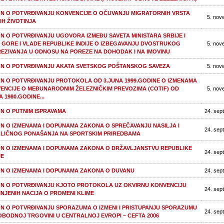
N O POTVRĐIVANJU KONVENCIJE O OČUVANJU MIGRATORNIH VRSTA
5. nov
IH ŽIVOTINJA
N O POTVRĐIVANJU UGOVORA IZMEĐU SAVETA MINISTARA SRBIJE I
 GORE I VLADE REPUBLIKE INDIJE O IZBEGAVANJU DVOSTRUKOG
5. nov
EZIVANJA U ODNOSU NA POREZE NA DOHODAK I NA IMOVINU
N O POTVRĐIVANJU AKATA SVETSKOG POŠTANSKOG SAVEZA
5. nov
N O POTVRĐIVANJU PROTOKOLA OD 3.JUNA 1999.GODINE O IZMENAMA
ENCIJE O MEĐUNARODNIM ŽELEZNIČKIM PREVOZIMA (COTIF) OD
5. nov
 1980.GODINE...
N O PUTNIM ISPRAVAMA
24. sep
N O IZMENAMA I DOPUNAMA ZAKONA O SPREČAVANJU NASILJA I
24. sep
LIČNOG PONAŠANJA NA SPORTSKIM PRIREDBAMA
N O IZMENAMA I DOPUNAMA ZAKONA O DRŽAVLJANSTVU REPUBLIKE
24. sep
JE
N O IZMENAMA I DOPUNAMA ZAKONA O DUVANU
24. sep
N O POTVRĐIVANJU KJOTO PROTOKOLA UZ OKVIRNU KONVENCIJU
24. sep
INJENIH NACIJA O PROMENI KLIME
N O POTVRĐIVANJU SPORAZUMA O IZMENI I PRISTUPANJU SPORAZUMU
24. sep
OBODNOJ TRGOVINI U CENTRALNOJ EVROPI – CEFTA 2006