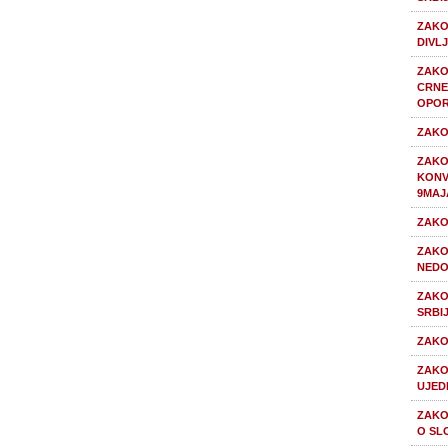
ZAKO
DIVLJ
ZAKO
CRNE
OPOR
ZAKO
ZAKO
KONV
9MAJA
ZAKO
ZAKO
NEDO
ZAKO
SRBI
ZAKO
ZAKO
UJED
ZAKO
O SL