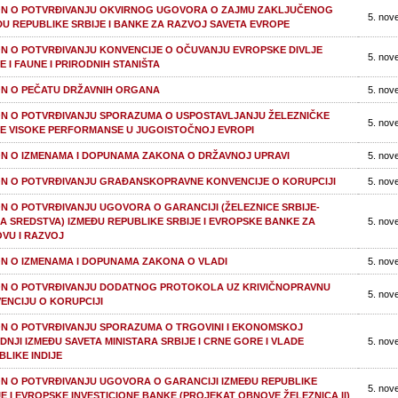
N O POTVRĐIVANJU OKVIRNOG UGOVORA O ZAJMU ZAKLJUČENOG
5. nov
ĐU REPUBLIKE SRBIJE I BANKE ZA RAZVOJ SAVETA EVROPE
N O POTVRĐIVANJU KONVENCIJE O OČUVANJU EVROPSKE DIVLJE
5. nov
E I FAUNE I PRIRODNIH STANIŠTA
N O PEČATU DRŽAVNIH ORGANA
5. nov
N O POTVRĐIVANJU SPORAZUMA O USPOSTAVLJANJU ŽELEZNIČKE
5. nov
E VISOKE PERFORMANSE U JUGOISTOČNOJ EVROPI
N O IZMENAMA I DOPUNAMA ZAKONA O DRŽAVNOJ UPRAVI
5. nov
N O POTVRĐIVANJU GRAĐANSKOPRAVNE KONVENCIJE O KORUPCIJI
5. nov
N O POTVRĐIVANJU UGOVORA O GARANCIJI (ŽELEZNICE SRBIJE-
A SREDSTVA) IZMEĐU REPUBLIKE SRBIJE I EVROPSKE BANKE ZA
5. nov
VU I RAZVOJ
N O IZMENAMA I DOPUNAMA ZAKONA O VLADI
5. nov
N O POTVRĐIVANJU DODATNOG PROTOKOLA UZ KRIVIČNOPRAVNU
5. nov
ENCIJU O KORUPCIJI
N O POTVRĐIVANJU SPORAZUMA O TRGOVINI I EKONOMSKOJ
DNJI IZMEĐU SAVETA MINISTARA SRBIJE I CRNE GORE I VLADE
5. nov
BLIKE INDIJE
N O POTVRĐIVANJU UGOVORA O GARANCIJI IZMEĐU REPUBLIKE
5. nov
JE I EVROPSKE INVESTICIONE BANKE (PROJEKAT OBNOVE ŽELEZNICA II)