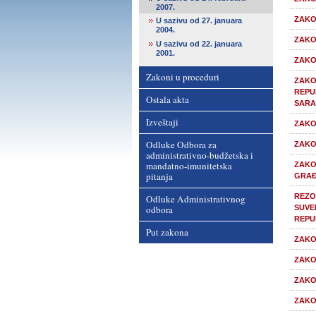
2007.
ZAKO
U sazivu od 27. januara
2004.
ZAKO
U sazivu od 22. januara
2001.
ZAKO
Zakoni u proceduri
ZAKO
REPU
Ostala akta
SARA
Izveštaji
ZAKO
Odluke Odbora za
ZAKO
administrativno-budžetska i
mandatno-imunitetska
ZAKO
pitanja
GRAĐ
REZO
Odluke Administrativnog
odbora
SUVE
REPU
Put zakona
ZAKO
ZAKO
ZAKO
ZAKO