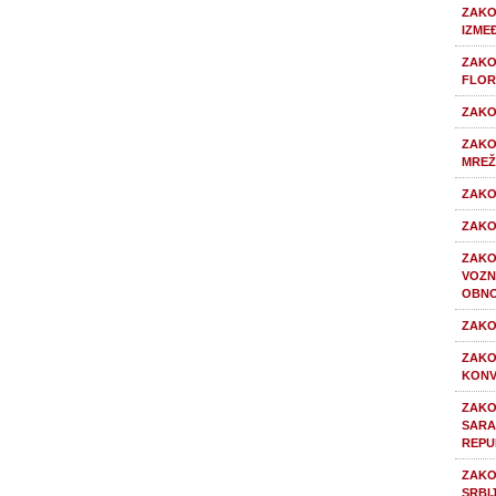
ZAKO
IZME
ZAKO
FLOR
ZAKO
ZAKO
MREŽ
ZAKO
ZAKO
ZAKO
VOZN
OBNO
ZAKO
ZAKO
KONV
ZAKO
SARA
REPU
ZAKO
SRBI