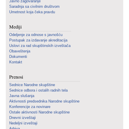
Javno zagovaranje
Saradnja sa civilnim društvom
Umetnost koja čeka pravdu
Mediji
Odeljenje za odnose s javnošću
Postupak za izdavanje akreditacija
Uslovi za rad skupštinskih izveštača
Obaveštenja
Dokumenti
Kontakt
Prenosi
Sednice Narodne skupštine
Sednice odbora i ostalih radnih tela
Javna slušanja
Aktivnosti predsednika Narodne skupštine
Konferencije za novinare
Ostale aktivnosti Narodne skupštine
Dnevni izveštaji
Nedeljni izveštaji
Arhiva