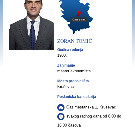
Kruševac
ZORAN
TOMIĆ
Godina rođenja
1988.
Zanimanje
master ekonomista
Mesto prebivališta
Kruševac
Poslanička kancelarija
Gazimestanska 1, Kruševac
svakog radnog dana od 8.00 do
16.00 časova