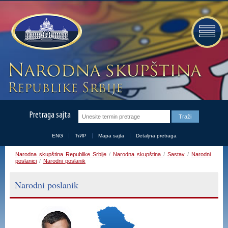
Pretraga sajta
ENG
ЋИР
Mapa sajta
Detaljna pretraga
Narodna skupština Republike Srbije
/
Narodna skupština
/
Sastav
/
Narodni
poslanici
/
Narodni poslanik
Narodni poslanik