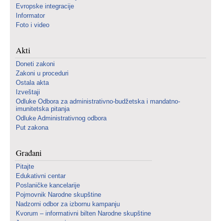
Evropske integracije
Informator
Foto i video
Akti
Doneti zakoni
Zakoni u proceduri
Ostala akta
Izveštaji
Odluke Odbora za administrativno-budžetska i mandatno-
imunitetska pitanja
Odluke Administrativnog odbora
Put zakona
Građani
Pitajte
Edukativni centar
Poslaničke kancelarije
Pojmovnik Narodne skupštine
Nadzorni odbor za izbornu kampanju
Kvorum – informativni bilten Narodne skupštine