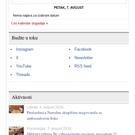
PETAK, 7. AVGUST
Nema najava za izabrani datum
Ceo kalendar događaja
Budite u toku
Instagram
Facebook
X
Newsletter
YouTube
RSS feed
Threads
Aktivnosti
Utorak, 4. avgust 2026.
Predsednica Narodne skupštine razgovarala sa
ambasadorom Irske
Ponedeljak, 3. avgust 2026.
Održana tribina Ne zaboravljamo pogrom, povodom 31