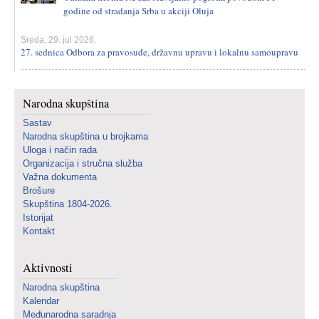
godine od stradanja Srba u akciji Oluja
Sreda, 29. jul 2026.
27. sednica Odbora za pravosuđe, državnu upravu i lokalnu samoupravu
Narodna skupština
Sastav
Narodna skupština u brojkama
Uloga i način rada
Organizacija i stručna služba
Važna dokumenta
Brošure
Skupština 1804-2026.
Istorijat
Kontakt
Aktivnosti
Narodna skupština
Kalendar
Međunarodna saradnja