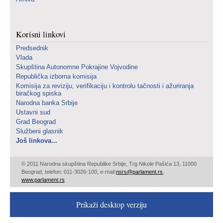
Korisni linkovi
Predsednik
Vlada
Skupština Autonomne Pokrajine Vojvodine
Republička izborna komisija
Komisija za reviziju, verifikaciju i kontrolu tačnosti i ažuriranja
biračkog spiska
Narodna banka Srbije
Ustavni sud
Grad Beograd
Službeni glasnik
Još linkova...
© 2011 Narodna skupština Republike Srbije, Trg Nikole Pašića 13, 11000
Beograd, telefon: 011-3026-100, e-mail:
nsrs@parlament.rs
,
www.parlament.rs
Prikaži desktop verziju