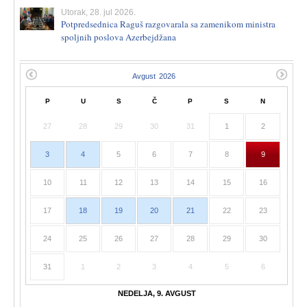
Utorak, 28. jul 2026.
Potpredsednica Raguš razgovarala sa zamenikom ministra
spoljnih poslova Azerbejdžana
P
U
S
Č
P
S
N
27
28
29
30
31
1
2
3
4
5
6
7
8
9
10
11
12
13
14
15
16
17
18
19
20
21
22
23
24
25
26
27
28
29
30
31
1
2
3
4
5
6
NEDELJA, 9. AVGUST