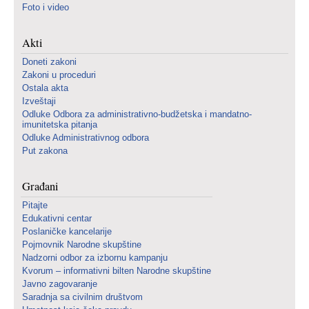
Foto i video
Akti
Doneti zakoni
Zakoni u proceduri
Ostala akta
Izveštaji
Odluke Odbora za administrativno-budžetska i mandatno-
imunitetska pitanja
Odluke Administrativnog odbora
Put zakona
Građani
Pitajte
Edukativni centar
Poslaničke kancelarije
Pojmovnik Narodne skupštine
Nadzorni odbor za izbornu kampanju
Kvorum – informativni bilten Narodne skupštine
Javno zagovaranje
Saradnja sa civilnim društvom