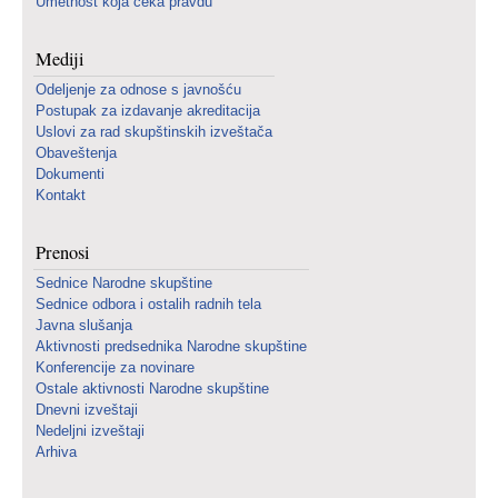
Umetnost koja čeka pravdu
Mediji
Odeljenje za odnose s javnošću
Postupak za izdavanje akreditacija
Uslovi za rad skupštinskih izveštača
Obaveštenja
Dokumenti
Kontakt
Prenosi
Sednice Narodne skupštine
Sednice odbora i ostalih radnih tela
Javna slušanja
Aktivnosti predsednika Narodne skupštine
Konferencije za novinare
Ostale aktivnosti Narodne skupštine
Dnevni izveštaji
Nedeljni izveštaji
Arhiva