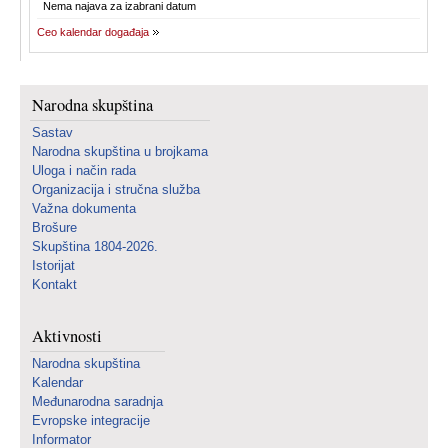
Nema najava za izabrani datum
Ceo kalendar događaja
Narodna skupština
Sastav
Narodna skupština u brojkama
Uloga i način rada
Organizacija i stručna služba
Važna dokumenta
Brošure
Skupština 1804-2026.
Istorijat
Kontakt
Aktivnosti
Narodna skupština
Kalendar
Međunarodna saradnja
Evropske integracije
Informator