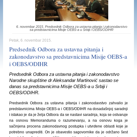
6. novembar 2015. Predsednik Odbora za ustavna pitanja i zakonodavstvo
sa predstavnicima Misije OEBS-a u Srbiji i OEBS/ODIHR
Petak, 6. novembar 2015.
Predsednik Odbora za ustavna pitanja i
zakonodavstvo sa predstavnicima Misije OEBS-a
i OEBS/ODIHR
Predsednik Odbora za ustavna pitanja i zakonodavstvo
Narodne skupštine dr Aleksandar Martinović sastao se
danas sa predstavnicima Misije OEBS-a u Srbiji i
OEBS/ODIHR.
Predsednik Odbora za ustavna pitanja i zakonodavstvo zahvalio je
predstavnicima Misije OEBS-a i OEBS/ODIHR na dosadašnjoj saradnji
i istakao je da je želja Odbora da se nastavi saradnja, koja se ostvaruje
na osnovu Memoranduma o razumevanju, a na osnovu koga je
sačinjena procena zakonodavnog postupka i utvrđene oblasti koje je
potrebno unaprediti. On je obavestio sagovornike da je održano šest