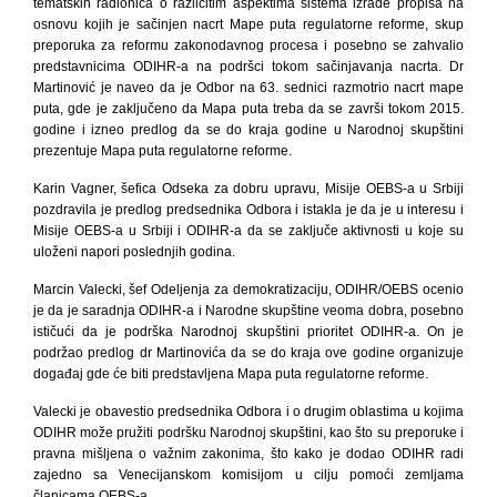
tematskih radionica o različitim aspektima sistema izrade propisa na
osnovu kojih je sačinjen nacrt Mape puta regulatorne reforme, skup
preporuka za reformu zakonodavnog procesa i posebno se zahvalio
predstavnicima ODIHR-a na podršci tokom sačinjavanja nacrta. Dr
Martinović je naveo da je Odbor na 63. sednici razmotrio nacrt mape
puta, gde je zaključeno da Mapa puta treba da se završi tokom 2015.
godine i izneo predlog da se do kraja godine u Narodnoj skupštini
prezentuje Mapa puta regulatorne reforme.
Karin Vagner, šefica Odseka za dobru upravu, Misije OEBS-a u Srbiji
pozdravila je predlog predsednika Odbora i istakla je da je u interesu i
Misije OEBS-a u Srbiji i ODIHR-a da se zaključe aktivnosti u koje su
uloženi napori poslednjih godina.
Marcin Valecki, šef Odeljenja za demokratizaciju, ODIHR/OEBS ocenio
je da je saradnja ODIHR-a i Narodne skupštine veoma dobra, posebno
ističući da je podrška Narodnoj skupštini prioritet ODIHR-a. On je
podržao predlog dr Martinovića da se do kraja ove godine organizuje
događaj gde će biti predstavljena Mapa puta regulatorne reforme.
Valecki je obavestio predsednika Odbora i o drugim oblastima u kojima
ODIHR može pružiti podršku Narodnoj skupštini, kao što su preporuke i
pravna mišljena o važnim zakonima, što kako je dodao ODIHR radi
zajedno sa Venecijanskom komisijom u cilju pomoći zemljama
članicama OEBS-a.