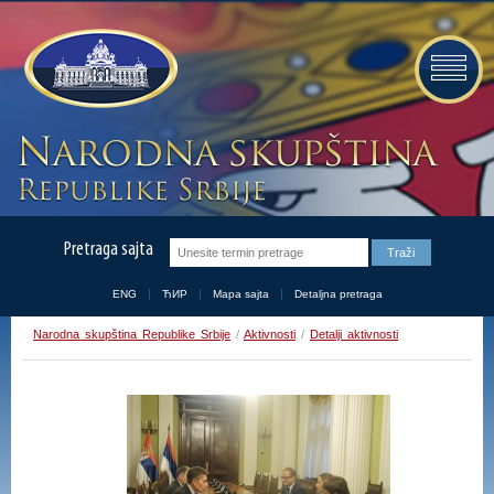
Pretraga sajta
ENG
ЋИР
Mapa sajta
Detaljna pretraga
Narodna skupština Republike Srbije
/
Aktivnosti
/
Detalji aktivnosti