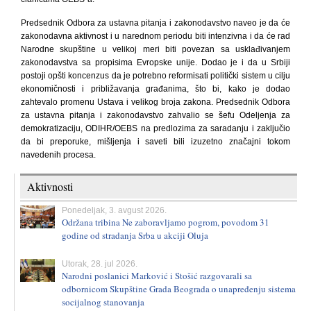
Predsednik Odbora za ustavna pitanja i zakonodavstvo naveo je da će
zakonodavna aktivnost i u narednom periodu biti intenzivna i da će rad
Narodne skupštine u velikoj meri biti povezan sa usklađivanjem
zakonodavstva sa propisima Evropske unije. Dodao je i da u Srbiji
postoji opšti koncenzus da je potrebno reformisati politički sistem u cilju
ekonomičnosti i približavanja građanima, što bi, kako je dodao
zahtevalo promenu Ustava i velikog broja zakona. Predsednik Odbora
za ustavna pitanja i zakonodavstvo zahvalio se šefu Odeljenja za
demokratizaciju, ODIHR/OEBS na predlozima za saradanju i zaključio
da bi preporuke, mišljenja i saveti bili izuzetno značajni tokom
navedenih procesa.
Aktivnosti
Ponedeljak, 3. avgust 2026.
Održana tribina Ne zaboravljamo pogrom, povodom 31
godine od stradanja Srba u akciji Oluja
Utorak, 28. jul 2026.
Narodni poslanici Marković i Stošić razgovarali sa
odbornicom Skupštine Grada Beograda o unapređenju sistema
socijalnog stanovanja