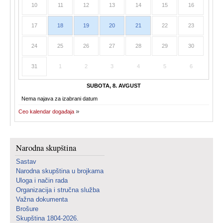
10
11
12
13
14
15
16
17
18
19
20
21
22
23
24
25
26
27
28
29
30
31
1
2
3
4
5
6
SUBOTA, 8. AVGUST
Nema najava za izabrani datum
Ceo kalendar događaja
Narodna skupština
Sastav
Narodna skupština u brojkama
Uloga i način rada
Organizacija i stručna služba
Važna dokumenta
Brošure
Skupština 1804-2026.