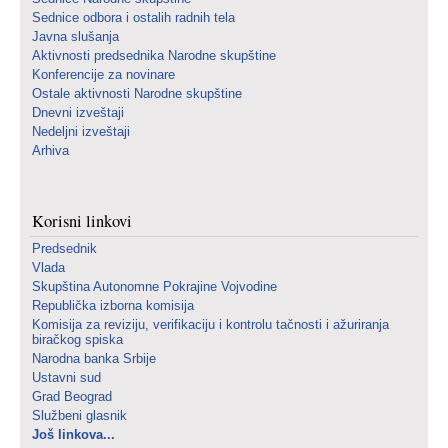
Sednice odbora i ostalih radnih tela
Javna slušanja
Aktivnosti predsednika Narodne skupštine
Konferencije za novinare
Ostale aktivnosti Narodne skupštine
Dnevni izveštaji
Nedeljni izveštaji
Arhiva
Korisni linkovi
Predsednik
Vlada
Skupština Autonomne Pokrajine Vojvodine
Republička izborna komisija
Komisija za reviziju, verifikaciju i kontrolu tačnosti i ažuriranja
biračkog spiska
Narodna banka Srbije
Ustavni sud
Grad Beograd
Službeni glasnik
Još linkova...