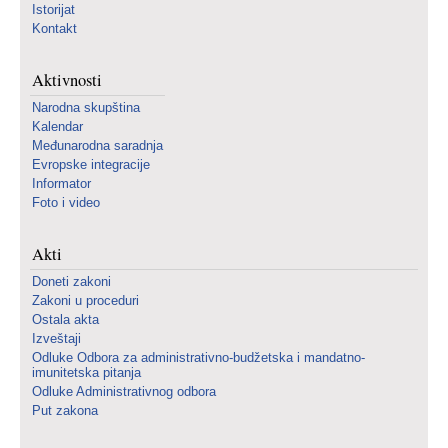
Istorijat
Kontakt
Aktivnosti
Narodna skupština
Kalendar
Međunarodna saradnja
Evropske integracije
Informator
Foto i video
Akti
Doneti zakoni
Zakoni u proceduri
Ostala akta
Izveštaji
Odluke Odbora za administrativno-budžetska i mandatno-
imunitetska pitanja
Odluke Administrativnog odbora
Put zakona