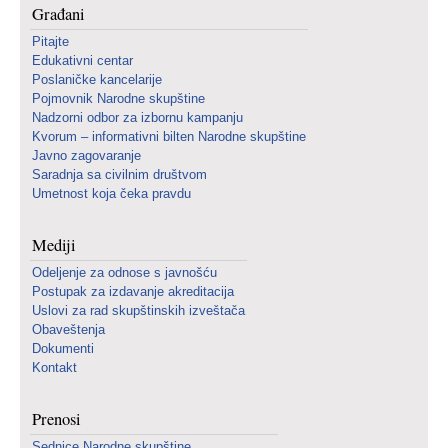
Građani
Pitajte
Edukativni centar
Poslaničke kancelarije
Pojmovnik Narodne skupštine
Nadzorni odbor za izbornu kampanju
Kvorum – informativni bilten Narodne skupštine
Javno zagovaranje
Saradnja sa civilnim društvom
Umetnost koja čeka pravdu
Mediji
Odeljenje za odnose s javnošću
Postupak za izdavanje akreditacija
Uslovi za rad skupštinskih izveštača
Obaveštenja
Dokumenti
Kontakt
Prenosi
Sednice Narodne skupštine