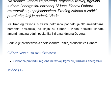
Na sednici Odbora za privredu, regionalni razvoj, trgovinu,
turizam i energetiku održanoj 12.juna, članovi Odbora
razmatrali su, u pojedinostima, Predlog zakona o zaštiti
potrošača, koji je podnela Vlada.
Na Predlog zakona o zaštiti potrošača podneto je 32 amandmana
narodnih poslanika, od kojih su Odbor i Vlada prihvatili sedam
amandmana narodnih poslanika i tri amandmana Odbora.
Sednici je predsedavala dr Aleksandra Tomić, predsednica Odbora.
Odbori vezani za ovu aktivnost
Odbor za privredu, regionalni razvoj, trgovinu, turizam i energetiku
Video (1)