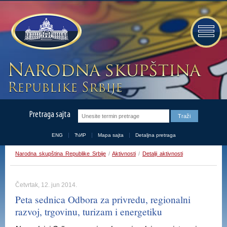
Pretraga sajta
ENG
ЋИР
Mapa sajta
Detaljna pretraga
Narodna skupština Republike Srbije
/
Aktivnosti
/
Detalji aktivnosti
Četvrtak, 12. jun 2014.
Peta sednica Odbora za privredu, regionalni
razvoj, trgovinu, turizam i energetiku