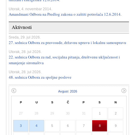
Utorak, 4. novembar 2014.
Amandmani Odbora na Predlog zakona o zaštiti potrošača 12.6.2014.
Aktivnosti
Sreda, 29. jul 2026.
27. sednica Odbora za pravosuđe, državnu upravu i lokalnu samoupravu
Utorak, 28. jul 2026.
22. sednica Odbora za rad, socijalna pitanja, društvenu uključenost i
smanjenje siromaštva
Utorak, 28. jul 2026.
48. sednica Odbora za spoljne poslove
P
U
S
Č
P
S
N
27
28
29
30
31
1
2
3
4
5
6
7
8
9