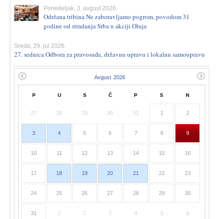
Ponedeljak, 3. avgust 2026.
Održana tribina Ne zaboravljamo pogrom, povodom 31
godine od stradanja Srba u akciji Oluja
Sreda, 29. jul 2026.
27. sednica Odbora za pravosuđe, državnu upravu i lokalnu samoupravu
P
U
S
Č
P
S
N
27
28
29
30
31
1
2
3
4
5
6
7
8
9
10
11
12
13
14
15
16
17
18
19
20
21
22
23
24
25
26
27
28
29
30
31
1
2
3
4
5
6