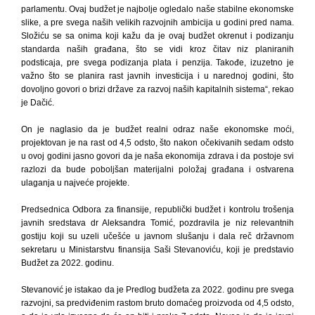
parlamentu. Ovaj budžet je najbolje ogledalo naše stabilne ekonomske
slike, a pre svega naših velikih razvojnih ambicija u godini pred nama.
Složiću se sa onima koji kažu da je ovaj budžet okrenut i podizanju
standarda naših građana, što se vidi kroz čitav niz planiranih
podsticaja, pre svega podizanja plata i penzija. Takođe, izuzetno je
važno što se planira rast javnih investicija i u narednoj godini, što
dovoljno govori o brizi države za razvoj naših kapitalnih sistema“, rekao
je Dačić.
On je naglasio da je budžet realni odraz naše ekonomske moći,
projektovan je na rast od 4,5 odsto, što nakon očekivanih sedam odsto
u ovoj godini jasno govori da je naša ekonomija zdrava i da postoje svi
razlozi da bude poboljšan materijalni položaj građana i ostvarena
ulaganja u najveće projekte.
Predsednica Odbora za finansije, republički budžet i kontrolu trošenja
javnih sredstava dr Aleksandra Tomić, pozdravila je niz relevantnih
gostiju koji su uzeli učešće u javnom slušanju i dala reč državnom
sekretaru u Ministarstvu finansija Saši Stevanoviću, koji je predstavio
Budžet za 2022. godinu.
Stevanović je istakao da je Predlog budžeta za 2022. godinu pre svega
razvojni, sa predviđenim rastom bruto domaćeg proizvoda od 4,5 odsto,