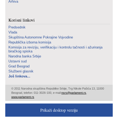
Arhiva
Korisni linkovi
Predsednik
Vlada
Skupština Autonomne Pokrajine Vojvodine
Republička izborna komisija
Komisija za reviziju, verifikaciju i kontrolu tačnosti i ažuriranja
biračkog spiska
Narodna banka Srbije
Ustavni sud
Grad Beograd
Službeni glasnik
Još linkova...
© 2011 Narodna skupština Republike Srbije, Trg Nikole Pašića 13, 11000
Beograd, telefon: 011-3026-100, e-mail:
nsrs@parlament.rs
,
www.parlament.rs
Prikaži desktop verziju