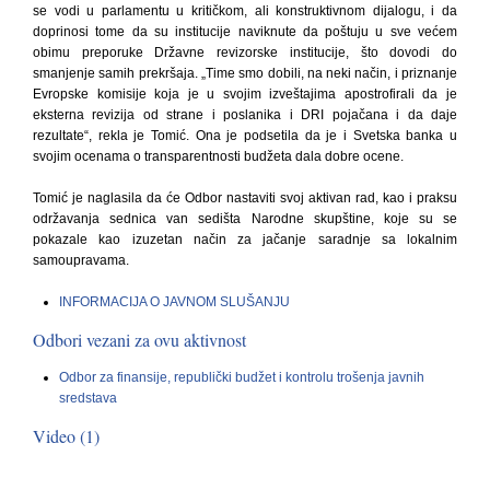
se vodi u parlamentu u kritičkom, ali konstruktivnom dijalogu, i da
doprinosi tome da su institucije naviknute da poštuju u sve većem
obimu preporuke Državne revizorske institucije, što dovodi do
smanjenje samih prekršaja. „Time smo dobili, na neki način, i priznanje
Evropske komisije koja je u svojim izveštajima apostrofirali da je
eksterna revizija od strane i poslanika i DRI pojačana i da daje
rezultate“, rekla je Tomić. Ona je podsetila da je i Svetska banka u
svojim ocenama o transparentnosti budžeta dala dobre ocene.
Tomić je naglasila da će Odbor nastaviti svoj aktivan rad, kao i praksu
održavanja sednica van sedišta Narodne skupštine, koje su se
pokazale kao izuzetan način za jačanje saradnje sa lokalnim
samoupravama.
INFORMACIJA O JAVNOM SLUŠANJU
Odbori vezani za ovu aktivnost
Odbor za finansije, republički budžet i kontrolu trošenja javnih
sredstava
Video (1)