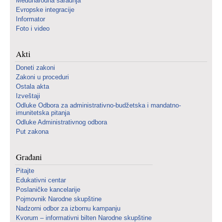
Međunarodna saradnja
Evropske integracije
Informator
Foto i video
Akti
Doneti zakoni
Zakoni u proceduri
Ostala akta
Izveštaji
Odluke Odbora za administrativno-budžetska i mandatno-
imunitetska pitanja
Odluke Administrativnog odbora
Put zakona
Građani
Pitajte
Edukativni centar
Poslaničke kancelarije
Pojmovnik Narodne skupštine
Nadzorni odbor za izbornu kampanju
Kvorum – informativni bilten Narodne skupštine