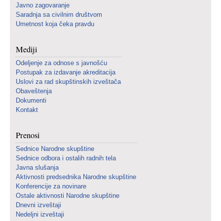
Javno zagovaranje
Saradnja sa civilnim društvom
Umetnost koja čeka pravdu
Mediji
Odeljenje za odnose s javnošću
Postupak za izdavanje akreditacija
Uslovi za rad skupštinskih izveštača
Obaveštenja
Dokumenti
Kontakt
Prenosi
Sednice Narodne skupštine
Sednice odbora i ostalih radnih tela
Javna slušanja
Aktivnosti predsednika Narodne skupštine
Konferencije za novinare
Ostale aktivnosti Narodne skupštine
Dnevni izveštaji
Nedeljni izveštaji