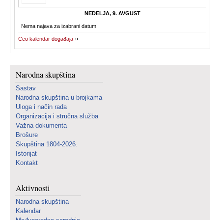
NEDELJA, 9. AVGUST
Nema najava za izabrani datum
Ceo kalendar događaja
Narodna skupština
Sastav
Narodna skupština u brojkama
Uloga i način rada
Organizacija i stručna služba
Važna dokumenta
Brošure
Skupština 1804-2026.
Istorijat
Kontakt
Aktivnosti
Narodna skupština
Kalendar