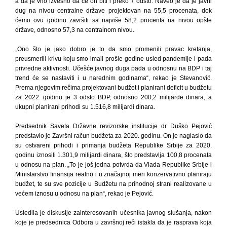
a da je vrlo izvesno da će on biti i preko 7 odsto. Naveo je da je javni
dug na nivou centralne države projektovan na 55,5 procenata, dok
ćemo ovu godinu završiti sa najviše 58,2 procenta na nivou opšte
države, odnosno 57,3 na centralnom nivou.
„Ono što je jako dobro je to da smo promenili pravac kretanja,
preusmerili krivu koju smo imali prošle godine usled pandemije i pada
privredne aktivnosti. Učešće javnog duga pada u odnosnu na BDP i taj
trend će se nastaviti i u narednim godinama“, rekao je Stevanović.
Prema njegovim rečima projektovani budžet i planirani deficit u budžetu
za 2022. godinu je 3 odsto BDP, odnosno 200,2 milijarde dinara, a
ukupni planirani prihodi su 1.516,8 milijardi dinara.
Predsednik Saveta Državne revizorske institucije dr Duško Pejović
predstavio je Završni račun budžeta za 2020. godinu. On je naglasio da
su ostvareni prihodi i primanja budžeta Republike Srbije za 2020.
godinu iznosili 1.301,9 milijardi dinara, što predstavlja 100,8 procenata
u odnosu na plan. „To je još jedna potvrda da Vlada Republike Srbije i
Ministarstvo finansija realno i u značajnoj meri konzervativno planiraju
budžet, te su sve pozicije u Budžetu na prihodnoj strani realizovane u
većem iznosu u odnosu na plan“, rekao je Pejović.
Usledila je diskusije zainteresovanih učesnika javnog slušanja, nakon
koje je predsednica Odbora u završnoj reči istakla da je rasprava koja