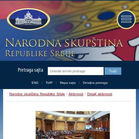
Pretraga sajta
ENG
ЋИР
Mapa sajta
Detaljna pretraga
Narodna skupština Republike Srbije
/
Aktivnosti
/
Detalji aktivnosti