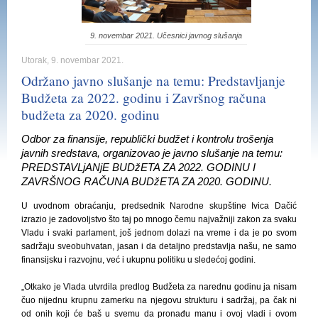
9. novembar 2021. Učesnici javnog slušanja
Utorak, 9. novembar 2021.
Održano javno slušanje na temu: Predstavljanje
Budžeta za 2022. godinu i Završnog računa
budžeta za 2020. godinu
Odbor za finansije, republički budžet i kontrolu trošenja
javnih sredstava, organizovao je javno slušanje na temu:
PREDSTAVLjANjE BUDžETA ZA 2022. GODINU I
ZAVRŠNOG RAČUNA BUDžETA ZA 2020. GODINU.
U uvodnom obraćanju, predsednik Narodne skupštine Ivica Dačić
izrazio je zadovoljstvo što taj po mnogo čemu najvažniji zakon za svaku
Vladu i svaki parlament, još jednom dolazi na vreme i da je po svom
sadržaju sveobuhvatan, jasan i da detaljno predstavlja našu, ne samo
finansijsku i razvojnu, već i ukupnu politiku u sledećoj godini.
„Otkako je Vlada utvrdila predlog Budžeta za narednu godinu ja nisam
čuo nijednu krupnu zamerku na njegovu strukturu i sadržaj, pa čak ni
od onih koji će baš u svemu da pronađu manu i ovoj vladi i ovom