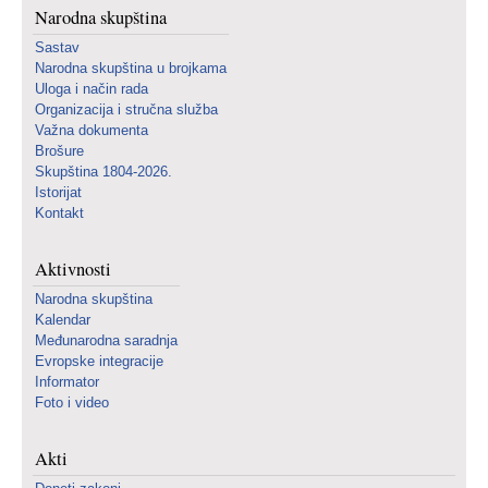
Narodna skupština
Sastav
Narodna skupština u brojkama
Uloga i način rada
Organizacija i stručna služba
Važna dokumenta
Brošure
Skupština 1804-2026.
Istorijat
Kontakt
Aktivnosti
Narodna skupština
Kalendar
Međunarodna saradnja
Evropske integracije
Informator
Foto i video
Akti