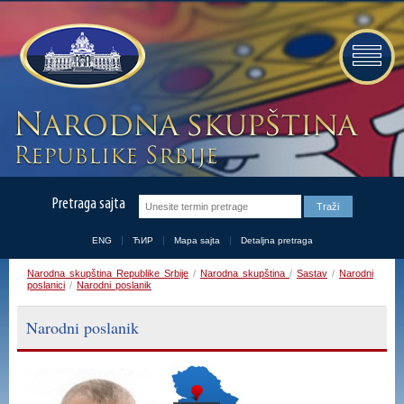
Pretraga sajta
ENG
ЋИР
Mapa sajta
Detaljna pretraga
Narodna skupština Republike Srbije
/
Narodna skupština
/
Sastav
/
Narodni
poslanici
/
Narodni poslanik
Narodni poslanik