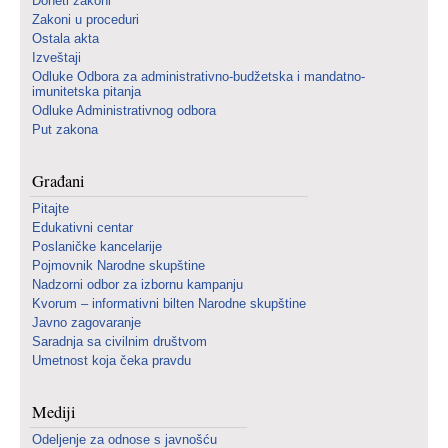
Doneti zakoni
Zakoni u proceduri
Ostala akta
Izveštaji
Odluke Odbora za administrativno-budžetska i mandatno-
imunitetska pitanja
Odluke Administrativnog odbora
Put zakona
Građani
Pitajte
Edukativni centar
Poslaničke kancelarije
Pojmovnik Narodne skupštine
Nadzorni odbor za izbornu kampanju
Kvorum – informativni bilten Narodne skupštine
Javno zagovaranje
Saradnja sa civilnim društvom
Umetnost koja čeka pravdu
Mediji
Odeljenje za odnose s javnošću