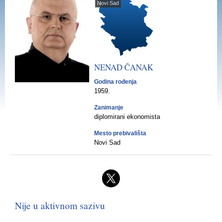
Novi Sad
NENAD
ČANAK
Godina rođenja
1959.
Zanimanje
diplomirani ekonomista
Mesto prebivališta
Novi Sad
Nije u aktivnom sazivu