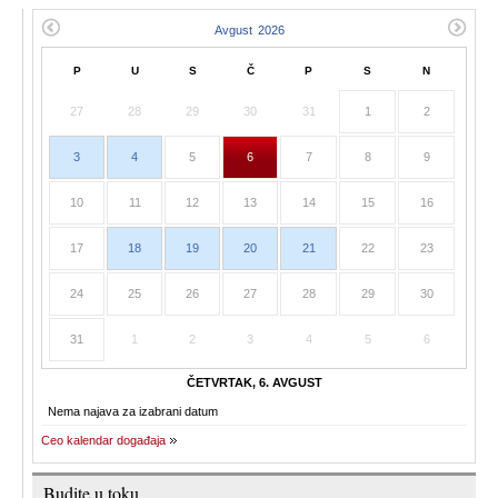
P
U
S
Č
P
S
N
27
28
29
30
31
1
2
3
4
5
6
7
8
9
10
11
12
13
14
15
16
17
18
19
20
21
22
23
24
25
26
27
28
29
30
31
1
2
3
4
5
6
ČETVRTAK, 6. AVGUST
Nema najava za izabrani datum
Ceo kalendar događaja
Budite u toku