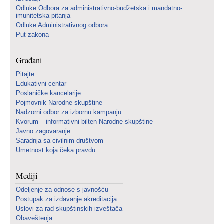
Odluke Odbora za administrativno-budžetska i mandatno-
imunitetska pitanja
Odluke Administrativnog odbora
Put zakona
Građani
Pitajte
Edukativni centar
Poslaničke kancelarije
Pojmovnik Narodne skupštine
Nadzorni odbor za izbornu kampanju
Kvorum – informativni bilten Narodne skupštine
Javno zagovaranje
Saradnja sa civilnim društvom
Umetnost koja čeka pravdu
Mediji
Odeljenje za odnose s javnošću
Postupak za izdavanje akreditacija
Uslovi za rad skupštinskih izveštača
Obaveštenja