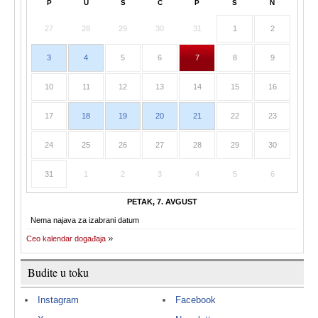
P
U
S
Č
P
S
N
27
28
29
30
31
1
2
3
4
5
6
7
8
9
10
11
12
13
14
15
16
17
18
19
20
21
22
23
24
25
26
27
28
29
30
31
1
2
3
4
5
6
PETAK, 7. AVGUST
Nema najava za izabrani datum
Ceo kalendar događaja
Budite u toku
Instagram
Facebook