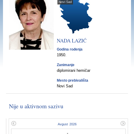
Novi Sad
NADA
LAZIĆ
Godina rođenja
1950.
Zanimanje
diplomirani hemičar
Mesto prebivališta
Novi Sad
Nije u aktivnom sazivu