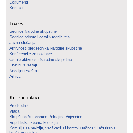
Dokumenti
Kontakt
Prenosi
Sednice Narodne skupštine
Sednice odbora i ostalih radnih tela
Javna slušanja
Aktivnosti predsednika Narodne skupštine
Konferencije za novinare
Ostale aktivnosti Narodne skupštine
Dnevni izveštaji
Nedeljni izveštaji
Arhiva
Korisni linkovi
Predsednik
Vlada
Skupština Autonomne Pokrajine Vojvodine
Republička izborna komisija
Komisija za reviziju, verifikaciju i kontrolu tačnosti i ažuriranja
biračkog spiska