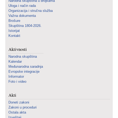
Narodna skupština u brojkama
Uloga i način rada
Organizacija i stručna služba
Važna dokumenta
Brošure
Skupština 1804-2026.
Istorijat
Kontakt
Aktivnosti
Narodna skupština
Kalendar
Međunarodna saradnja
Evropske integracije
Informator
Foto i video
Akti
Doneti zakoni
Zakoni u proceduri
Ostala akta
Izveštaji