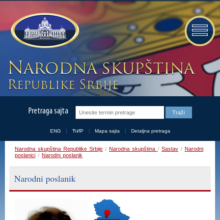
Pretraga sajta
ENG
ЋИР
Mapa sajta
Detaljna pretraga
Narodna skupština Republike Srbije
/
Narodna skupština
/
Sastav
/
Narodni
poslanici
/
Narodni poslanik
Narodni poslanik