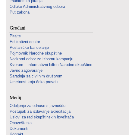
imunitetska pitanja
Odluke Administrativnog odbora
Put zakona
Građani
Pitajte
Edukativni centar
Poslaničke kancelarije
Pojmovnik Narodne skupštine
Nadzorni odbor za izbornu kampanju
Kvorum – informativni bilten Narodne skupštine
Javno zagovaranje
Saradnja sa civilnim društvom
Umetnost koja čeka pravdu
Mediji
Odeljenje za odnose s javnošću
Postupak za izdavanje akreditacija
Uslovi za rad skupštinskih izveštača
Obaveštenja
Dokumenti
Kontakt