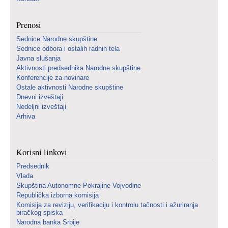
Prenosi
Sednice Narodne skupštine
Sednice odbora i ostalih radnih tela
Javna slušanja
Aktivnosti predsednika Narodne skupštine
Konferencije za novinare
Ostale aktivnosti Narodne skupštine
Dnevni izveštaji
Nedeljni izveštaji
Arhiva
Korisni linkovi
Predsednik
Vlada
Skupština Autonomne Pokrajine Vojvodine
Republička izborna komisija
Komisija za reviziju, verifikaciju i kontrolu tačnosti i ažuriranja
biračkog spiska
Narodna banka Srbije