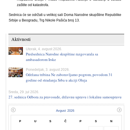
zaštite od katastrofa.
Sednica će se održati u velikoj sali Doma Narodne skupštine Republike
Srbije u Beogradu, Trg Nikole Pašića broj 13.
Aktivnosti
Utorak, 4. avgust 2026.
Predsednica Narodne skupštine razgovarala sa
ambasadorom Irske
Ponedeljak, 3. avgust 2026.
Održana tribina Ne zaboravljamo pogrom, povodom 31
godine od stradanja Srba u akciji Oluja
Sreda, 29. jul 2026.
27. sednica Odbora za pravosuđe, državnu upravu i lokalnu samoupravu
P
U
S
Č
P
S
N