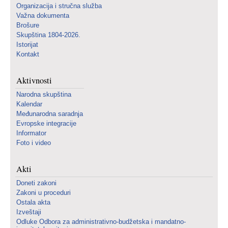
Organizacija i stručna služba
Važna dokumenta
Brošure
Skupština 1804-2026.
Istorijat
Kontakt
Aktivnosti
Narodna skupština
Kalendar
Međunarodna saradnja
Evropske integracije
Informator
Foto i video
Akti
Doneti zakoni
Zakoni u proceduri
Ostala akta
Izveštaji
Odluke Odbora za administrativno-budžetska i mandatno-