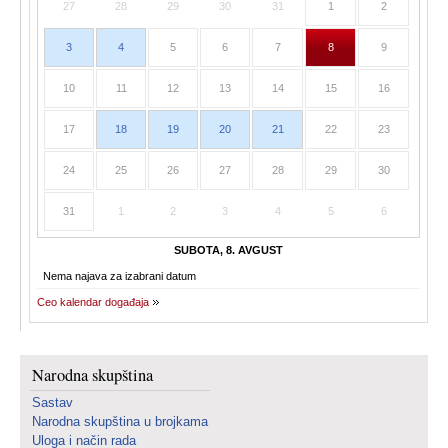
27
28
29
30
31
1
2
3
4
5
6
7
8
9
10
11
12
13
14
15
16
17
18
19
20
21
22
23
24
25
26
27
28
29
30
31
1
2
3
4
5
6
SUBOTA, 8. AVGUST
Nema najava za izabrani datum
Ceo kalendar događaja
Narodna skupština
Sastav
Narodna skupština u brojkama
Uloga i način rada