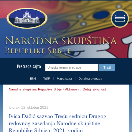
Pretraga sajta
ENG
ЋИР
Mapa sajta
Detaljna pretraga
Narodna skupština Republike Srbije
/
Aktivnosti
/
Detalji aktivnosti
Utorak, 12. oktobar 2021.
Ivica Dačić sazvao Treću sednicu Drugog
redovnog zasedanja Narodne skupštine
Republike Srbije u 2021. godini