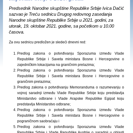
Predsednik Narodne skupštine Republike Srbije Ivica Dačić
sazvao je Treću sednicu Drugog redovnog zasedanja
Narodne skupštine Republike Srbije u 2021. godini, za
utorak, 19. oktobar 2021. godine, sa početkom u 10.00
časova.
Za ovu sednicu predložen je sledeći dnevni red:
Predlog zakona o potvrđivanju Sporazuma između Vlade
Republike Srbije i Saveta ministara Bosne i Hercegovine o
zajedničkim lokacijama na graničnim prelazima;
Predlog zakona o potvrđivanju Sporazuma između Vlade
Republike Srbije i Saveta ministara Bosne i Hercegovine o
graničnim prelazima;
Predlog zakona o potvrđivanju Memoranduma o razumevanju o
vojnoj saradnji između Vlade Republike Srbije koju predstavlja
Ministarstvo odbrane i Vlade Arapske Republike Egipat koju
predstavlja Ministarstvo odbrane;
Predlog zakona o potvrđivanju Sporazuma između Vlade
Republike Srbije i Saveta ministara Bosne i Hercegovine o
pograničnom saobraćaju i
Predlog zakona o potvrđivanju Sporazuma između Vlade
Republike Srbije i Vlade Republike Austrije o saradnji u oblasti