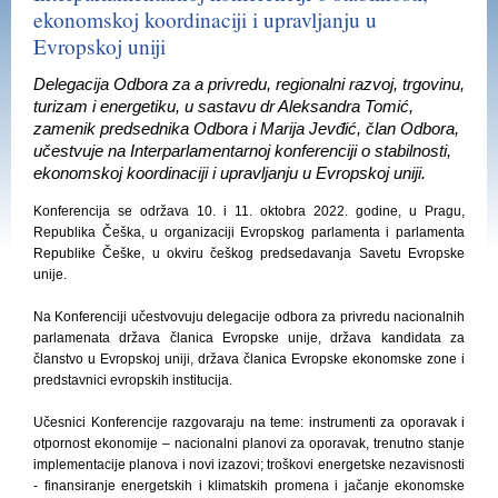
ekonomskoj koordinaciji i upravljanju u
Evropskoj uniji
Delegacija Odbora za a privredu, regionalni razvoj, trgovinu,
turizam i energetiku, u sastavu dr Aleksandra Tomić,
zamenik predsednika Odbora i Marija Jevđić, član Odbora,
učestvuje na Interparlamentarnoj konferenciji o stabilnosti,
ekonomskoj koordinaciji i upravljanju u Evropskoj uniji.
Konferencija se održava 10. i 11. oktobra 2022. godine, u Pragu,
Republika Češka, u organizaciji Evropskog parlamenta i parlamenta
Republike Češke, u okviru češkog predsedavanja Savetu Evropske
unije.
Na Konferenciji učestvovuju delegacije odbora za privredu nacionalnih
parlamenata država članica Evropske unije, država kandidata za
članstvo u Evropskoj uniji, država članica Evropske ekonomske zone i
predstavnici evropskih institucija.
Učesnici Konferencije razgovaraju na teme: instrumenti za oporavak i
otpornost ekonomije – nacionalni planovi za oporavak, trenutno stanje
implementacije planova i novi izazovi; troškovi energetske nezavisnosti
- finansiranje energetskih i klimatskih promena i jačanje ekonomske