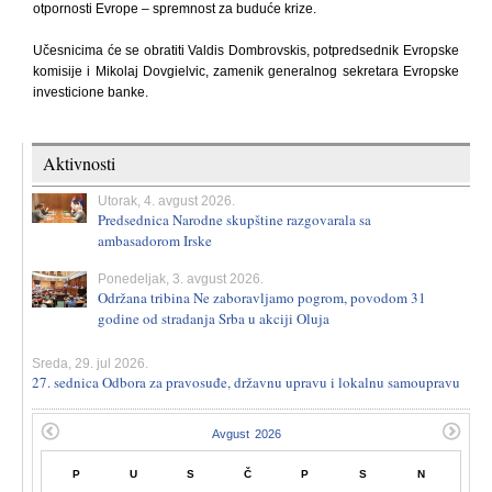
otpornosti Evrope – spremnost za buduće krize.
Učesnicima će se obratiti Valdis Dombrovskis, potpredsednik Evropske
komisije i Mikolaj Dovgielvic, zamenik generalnog sekretara Evropske
investicione banke.
Aktivnosti
Utorak, 4. avgust 2026.
Predsednica Narodne skupštine razgovarala sa
ambasadorom Irske
Ponedeljak, 3. avgust 2026.
Održana tribina Ne zaboravljamo pogrom, povodom 31
godine od stradanja Srba u akciji Oluja
Sreda, 29. jul 2026.
27. sednica Odbora za pravosuđe, državnu upravu i lokalnu samoupravu
P
U
S
Č
P
S
N