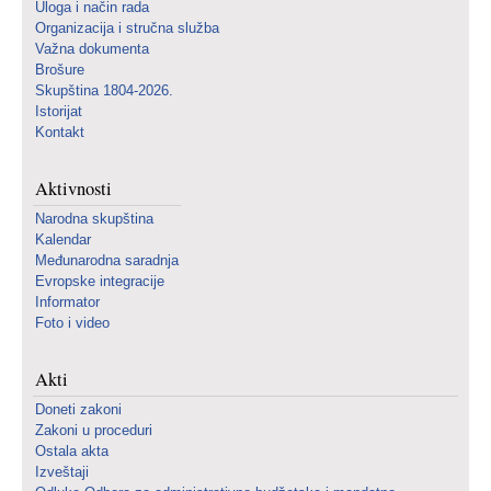
Uloga i način rada
Organizacija i stručna služba
Važna dokumenta
Brošure
Skupština 1804-2026.
Istorijat
Kontakt
Aktivnosti
Narodna skupština
Kalendar
Međunarodna saradnja
Evropske integracije
Informator
Foto i video
Akti
Doneti zakoni
Zakoni u proceduri
Ostala akta
Izveštaji