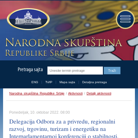
Pretraga sajta
ENG
ЋИР
Mapa sajta
Detaljna pretraga
Narodna skupština Republike Srbije
/
Aktivnosti
/
Detalji aktivnosti
Ponedeljak, 10. oktobar 2022. 08:00
Delegacija Odbora za a privredu, regionalni
razvoj, trgovinu, turizam i energetiku na
Interparlamentarnoj konferenciji o stabilnosti,