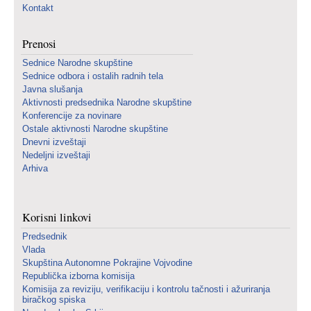
Kontakt
Prenosi
Sednice Narodne skupštine
Sednice odbora i ostalih radnih tela
Javna slušanja
Aktivnosti predsednika Narodne skupštine
Konferencije za novinare
Ostale aktivnosti Narodne skupštine
Dnevni izveštaji
Nedeljni izveštaji
Arhiva
Korisni linkovi
Predsednik
Vlada
Skupština Autonomne Pokrajine Vojvodine
Republička izborna komisija
Komisija za reviziju, verifikaciju i kontrolu tačnosti i ažuriranja
biračkog spiska