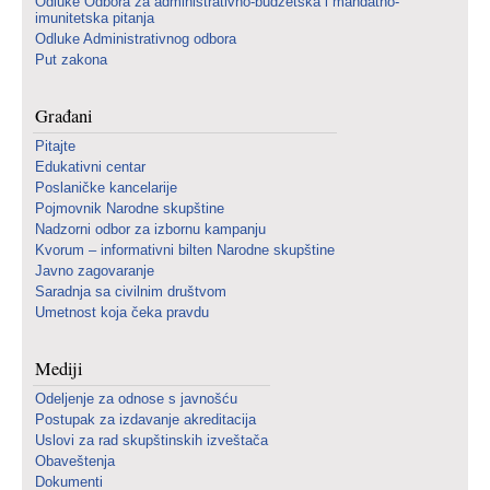
Odluke Odbora za administrativno-budžetska i mandatno-
imunitetska pitanja
Odluke Administrativnog odbora
Put zakona
Građani
Pitajte
Edukativni centar
Poslaničke kancelarije
Pojmovnik Narodne skupštine
Nadzorni odbor za izbornu kampanju
Kvorum – informativni bilten Narodne skupštine
Javno zagovaranje
Saradnja sa civilnim društvom
Umetnost koja čeka pravdu
Mediji
Odeljenje za odnose s javnošću
Postupak za izdavanje akreditacija
Uslovi za rad skupštinskih izveštača
Obaveštenja
Dokumenti