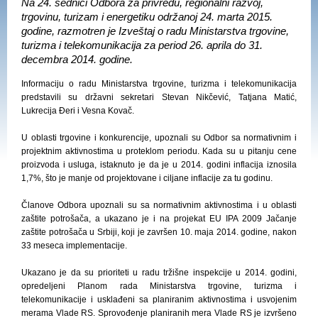
Na 24. sednici Odbora za privredu, regionalni razvoj,
trgovinu, turizam i energetiku održanoj 24. marta 2015.
godine, razmotren je Izveštaj o radu Ministarstva trgovine,
turizma i telekomunikacija za period 26. aprila do 31.
decembra 2014. godine.
Informaciju o radu Ministarstva trgovine, turizma i telekomunikacija
predstavili su državni sekretari Stevan Nikčević, Tatjana Matić,
Lukrecija Đeri i Vesna Kovač.
U oblasti trgovine i konkurencije, upoznali su Odbor sa normativnim i
projektnim aktivnostima u proteklom periodu. Kada su u pitanju cene
proizvoda i usluga, istaknuto je da je u 2014. godini inflacija iznosila
1,7%, što je manje od projektovane i ciljane inflacije za tu godinu.
Članove Odbora upoznali su sa normativnim aktivnostima i u oblasti
zaštite potrošača, a ukazano je i na projekat EU IPA 2009 Jačanje
zaštite potrošača u Srbiji, koji je završen 10. maja 2014. godine, nakon
33 meseca implementacije.
Ukazano je da su prioriteti u radu tržišne inspekcije u 2014. godini,
opredeljeni Planom rada Ministarstva trgovine, turizma i
telekomunikacije i usklađeni sa planiranim aktivnostima i usvojenim
merama Vlade RS. Sprovođenje planiranih mera Vlade RS je izvršeno