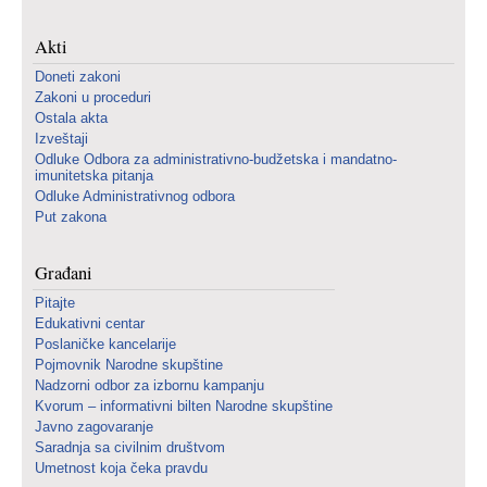
Akti
Doneti zakoni
Zakoni u proceduri
Ostala akta
Izveštaji
Odluke Odbora za administrativno-budžetska i mandatno-
imunitetska pitanja
Odluke Administrativnog odbora
Put zakona
Građani
Pitajte
Edukativni centar
Poslaničke kancelarije
Pojmovnik Narodne skupštine
Nadzorni odbor za izbornu kampanju
Kvorum – informativni bilten Narodne skupštine
Javno zagovaranje
Saradnja sa civilnim društvom
Umetnost koja čeka pravdu