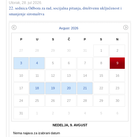
Utorak, 28. jul 2026.
22. sednica Odbora za rad, socijalna pitanja, društvenu uključenost i
smanjenje siromaštva
P
U
S
Č
P
S
N
27
28
29
30
31
1
2
3
4
5
6
7
8
9
10
11
12
13
14
15
16
17
18
19
20
21
22
23
24
25
26
27
28
29
30
31
1
2
3
4
5
6
NEDELJA, 9. AVGUST
Nema najava za izabrani datum