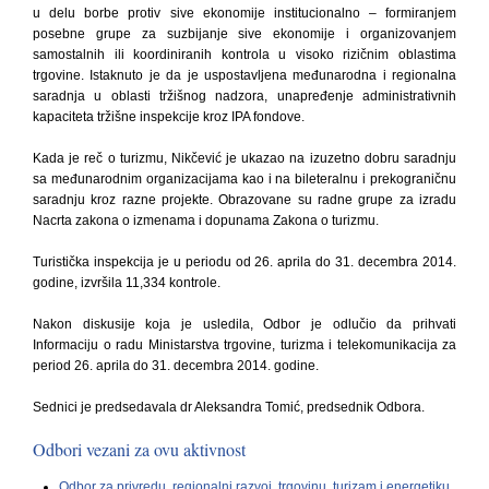
u delu borbe protiv sive ekonomije institucionalno – formiranjem
posebne grupe za suzbijanje sive ekonomije i organizovanjem
samostalnih ili koordiniranih kontrola u visoko rizičnim oblastima
trgovine. Istaknuto je da je uspostavljena međunarodna i regionalna
saradnja u oblasti tržišnog nadzora, unapređenje administrativnih
kapaciteta tržišne inspekcije kroz IPA fondove.
Kada je reč o turizmu, Nikčević je ukazao na izuzetno dobru saradnju
sa međunarodnim organizacijama kao i na bileteralnu i prekograničnu
saradnju kroz razne projekte. Obrazovane su radne grupe za izradu
Nacrta zakona o izmenama i dopunama Zakona o turizmu.
Turistička inspekcija je u periodu od 26. aprila do 31. decembra 2014.
godine, izvršila 11,334 kontrole.
Nakon diskusije koja je usledila, Odbor je odlučio da prihvati
Informaciju o radu Ministarstva trgovine, turizma i telekomunikacija za
period 26. aprila do 31. decembra 2014. godine.
Sednici je predsedavala dr Aleksandra Tomić, predsednik Odbora.
Odbori vezani za ovu aktivnost
Odbor za privredu, regionalni razvoj, trgovinu, turizam i energetiku