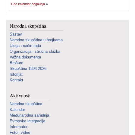
Ceo kalendar događaja
Narodna skupština
Sastav
Narodna skupština u brojkama
Uloga i način rada
Organizacija i stručna služba
Važna dokumenta
Brošure
Skupština 1804-2026.
Istorijat
Kontakt
Aktivnosti
Narodna skupština
Kalendar
Međunarodna saradnja
Evropske integracije
Informator
Foto i video