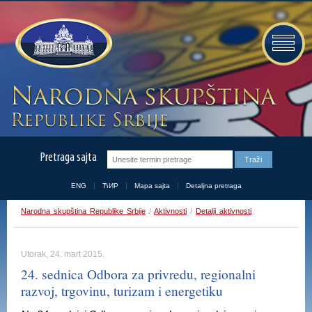
Pretraga sajta
ENG
ЋИР
Mapa sajta
Detaljna pretraga
Narodna skupština Republike Srbije
/
Aktivnosti
/
Detalji aktivnosti
Utorak, 24. mart 2015.
24. sednica Odbora za privredu, regionalni
razvoj, trgovinu, turizam i energetiku