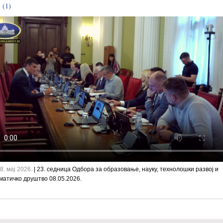
 (1)
8. мај 2026.
| 23. седница Одбора за образовање, науку, технолошки развој и
атичко друштво 08.05.2026.