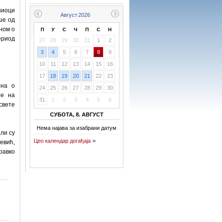
ниоци
ише од
ном о
П
У
С
Ч
П
С
Н
ериод
27
28
29
30
31
1
2
3
4
5
6
7
8
9
10
11
12
13
14
15
16
17
18
19
20
21
22
23
она о
24
25
26
27
28
29
30
је на
31
1
2
3
4
5
6
свете
СУБОТА, 8. АВГУСТ
Нема најава за изабрани датум
ли су
Цео календар догађаја
евић,
равко