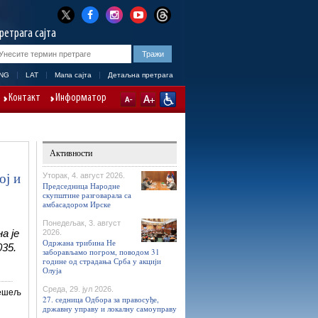
ретрага сајта
NG
LAT
Мапа сајта
Детаљна претрага
Контакт
Информатор
Активности
ој и
Уторак, 4. август 2026.
Председница Народне
скупштине разговарала са
амбасадором Ирске
Понедељак, 3. август
а је
2026.
Одржана трибина Не
035.
заборављамо погром, поводом 31
године од страдања Срба у акцији
Олуја
Среда, 29. јул 2026.
Кешељ
27. седница Одбора за правосуђе,
државну управу и локалну самоуправу