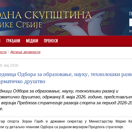
П
E
И
ГРАЂАНИ
МЕДИЈИ
ПРЕНОСИ
ости
/
Детаљи активности
8. мај 2026.
седница Одбора за образовање, науку, технолошки разв
рматичко друштво
дници Одбора за образовање, науку, технолошки развој и
матичко друштво, одржаној 8. маја 2026. године, представљен
 верзија Предлога стратегије развоја спорта за период 2026-2
е.
тар спорта Зоран Гајић и државни секретар у Министарству Марко 
ли су детаљно чланове Одбора са радном верзијом Предлога стратегије.