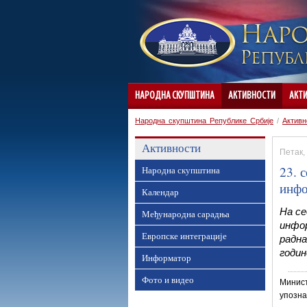
НАРОДНА СКУПШТИНА
АКТИВНОСТИ
АКТ
Народна скупштина Републике Србије
/
Активн
Активности
Петак, 
23. 
Народна скупштина
инфо
Календар
На се
Међународна сарадња
инфор
Европске интеграције
радна
годин
Информатор
Фото и видео
Минис
упозна