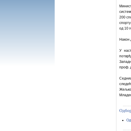
Минист
систем
200 сп
спорту
од 10 
Након 
У нас
потвр
Западн
проф. 
Седниц
следећ
Жељко
Младен
Одбор
Од