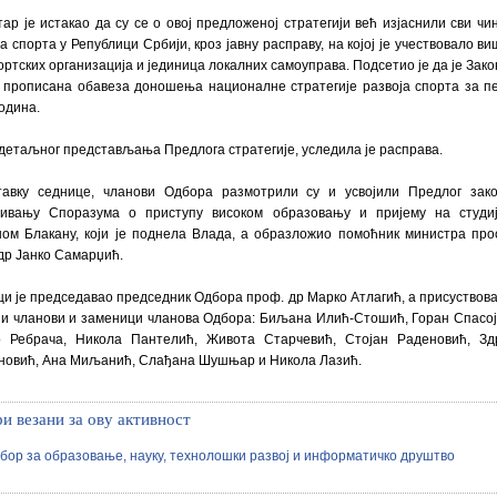
ар је истакао да су се о овој предложеној стратегији већ изјаснили сви чи
а спорта у Републици Србији, кроз јавну расправу, на којој је учествовало в
ортских организација и јединица локалних самоуправа. Подсетио је да је Зако
 прописана обавеза доношења националне стратегије развоја спорта за п
година.
детаљног представљања Предлога стратегије, уследила је расправа.
тавку седнице, чланови Одбора размотрили су и усвојили Предлог зак
ђивању Споразума о приступу високом образовању и пријему на студи
ом Блакану, који је поднела Влада, а образложио помоћник министра про
др Јанко Самарџић.
и је председавао председник Одбора проф. др Марко Атлагић, а присуствова
и чланови и заменици чланова Одбора: Биљана Илић-Стошић, Горан Спасој
 Ребрача, Никола Пантелић, Живота Старчевић, Стојан Раденовић, Зд
овић, Ана Миљанић, Слађана Шушњар и Никола Лазић.
и везани за ову активност
бор за образовање, науку, технолошки развој и информатичко друштво