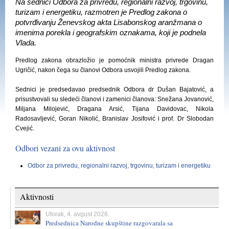
Na sednici Odbora za privredu, regionalni razvoj, trgovinu,
turizam i energetiku, razmotren je Predlog zakona o
potvrđivanju Ženevskog akta Lisabonskog aranžmana o
imenima porekla i geografskim oznakama, koji je podnela
Vlada.
Predlog zakona obrazložio je pomoćnik ministra privrede Dragan
Ugričić, nakon čega su članovi Odbora usvojili Predlog zakona.
Sednici je predsedavao predsednik Odbora dr Dušan Bajatović, a
prisustvovali su sledeći članovi i zamenici članova: Snežana Jovanović,
Miljana Milojević, Dragana Arsić, Tijana Davidovac, Nikola
Radosavljević, Goran Nikolić, Branislav Josifović i prof. Dr Slobodan
Cvejić.
Odbori vezani za ovu aktivnost
Odbor za privredu, regionalni razvoj, trgovinu, turizam i energetiku
Aktivnosti
Utorak, 4. avgust 2026.
Predsednica Narodne skupštine razgovarala sa