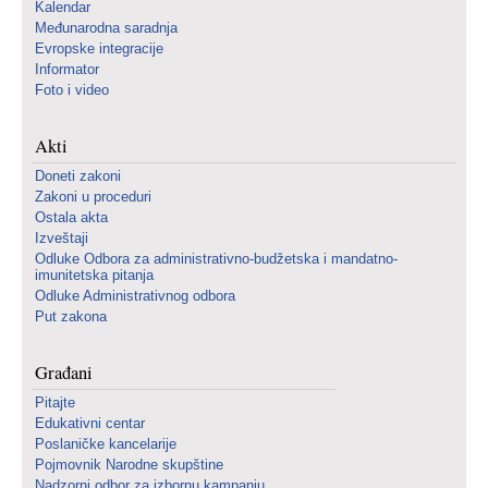
Kalendar
Međunarodna saradnja
Evropske integracije
Informator
Foto i video
Akti
Doneti zakoni
Zakoni u proceduri
Ostala akta
Izveštaji
Odluke Odbora za administrativno-budžetska i mandatno-
imunitetska pitanja
Odluke Administrativnog odbora
Put zakona
Građani
Pitajte
Edukativni centar
Poslaničke kancelarije
Pojmovnik Narodne skupštine
Nadzorni odbor za izbornu kampanju