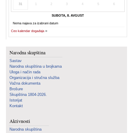
31
1
2
3
4
5
6
SUBOTA, 8. AVGUST
Nema najava za izabrani datum
Ceo kalendar događaja
Narodna skupština
Sastav
Narodna skupština u brojkama
Uloga i način rada
Organizacija i stručna služba
Važna dokumenta
Brošure
Skupština 1804-2026.
Istorijat
Kontakt
Aktivnosti
Narodna skupština