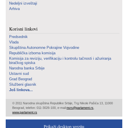
Nedeljni izveštaji
Arhiva
Korisni linkovi
Predsednik
Vlada
Skupština Autonomne Pokrajine Vojvodine
Republička izborna komisija
Komisija za reviziju, verifikaciju i kontrolu tačnosti i ažuriranja
biračkog spiska
Narodna banka Srbije
Ustavni sud
Grad Beograd
Službeni glasnik
Još linkova...
© 2011 Narodna skupština Republike Srbije, Trg Nikole Pašića 13, 11000
Beograd, telefon: 011-3026-100, e-mail:
nsrs@parlament.rs
,
www.parlament.rs
Prikaži desktop verziju