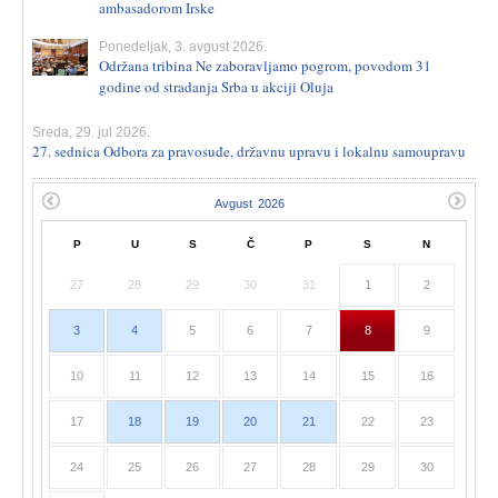
ambasadorom Irske
Ponedeljak, 3. avgust 2026.
Održana tribina Ne zaboravljamo pogrom, povodom 31
godine od stradanja Srba u akciji Oluja
Sreda, 29. jul 2026.
27. sednica Odbora za pravosuđe, državnu upravu i lokalnu samoupravu
P
U
S
Č
P
S
N
27
28
29
30
31
1
2
3
4
5
6
7
8
9
10
11
12
13
14
15
16
17
18
19
20
21
22
23
24
25
26
27
28
29
30