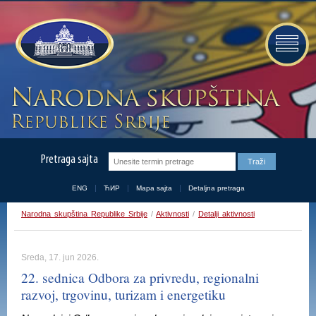
Pretraga sajta
ENG
ЋИР
Mapa sajta
Detaljna pretraga
Narodna skupština Republike Srbije
/
Aktivnosti
/
Detalji aktivnosti
Sreda, 17. jun 2026.
22. sednica Odbora za privredu, regionalni
razvoj, trgovinu, turizam i energetiku