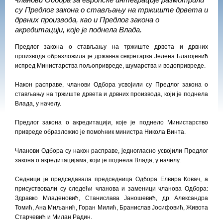
чланови Одбора за европске интеграције размотрили
су Предлог закона о стављању на тржиште дрвета и
дрвних производа, као и Предлог закона о
акредитацији, које је поднела Влада.
Предлог закона о стављању на тржиште дрвета и дрвних
производа образложила је државна секретарка Јелена Благојевић
испред Министарства пољопривреде, шумарства и водопривреде.
Након расправе, чланови Одбора усвојили су Предлог закона о
стављању на тржиште дрвета и дрвних производа, који је поднела
Влада, у начелу.
Предлог закона о акредитацији, које је поднело Министарство
привреде образложио је помоћник министра Никола Винта.
Чланови Одбора су након расправе, једногласно усвојили Предлог
закона о акредитацијама, који је поднела Влада, у начелу.
Седници је председавала председница Одбора Елвира Ковач, а
присуствовали су следећи чланова и заменици чланова Одбора:
Здравко Младеновић, Станислава Јаношевић, др Александра
Томић, Ана Миљанић, Горан Милић, Бранислав Јосифовић, Живота
Старчевић и Милан Радин.