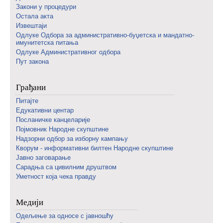
Закони у процедури
Остала акта
Извештаји
Одлуке Одбора за административно-буџетска и мандатно-
имунитетска питања
Одлуке Административног одбора
Пут закона
Грађани
Питајте
Едукативни центар
Посланичке канцеларије
Појмовник Народне скупштине
Надзорни одбор за изборну кампању
Кворум - информативни билтен Народне скупштине
Јавно заговарање
Сарадња са цивилним друштвом
Уметност која чека правду
Медији
Одељење за односе с јавношћу