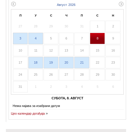
П
У
С
Ч
П
С
Н
27
28
29
30
31
1
2
3
4
5
6
7
8
9
10
11
12
13
14
15
16
17
18
19
20
21
22
23
24
25
26
27
28
29
30
31
1
2
3
4
5
6
СУБОТА, 8. АВГУСТ
Нема најава за изабрани датум
Цео календар догађаја