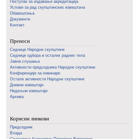
Поступак за издавање акредитација
Услови за рад скупштинских извештача
Обавештења
Документи
Контакт
Преноси
Седнице Народне скупштине
Седнице одбора и осталих радних тела
Јавна слушања
Активности председника Народне скупштине
Конференције за новинаре
Oстале активности Народне скупштине
Дневни извештаји
Недељни извештаји
Архива
Корисни линкови
Председник
Влада
Скупштина Аутономне Покрајине Војводине