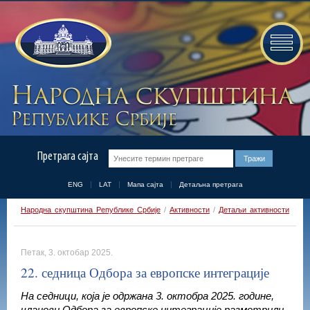
Претрага сајта
ENG
LAT
Мапа сајта
Детаљна претрага
Народна скупштина Републике Србије
/
Активности
/
Детаљи активности
Петак, 3. октобар 2025.
22. седница Одбора за европске интеграције
На седници, која је одржана 3. октобра 2025. године,