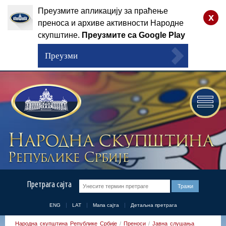
Преузмите апликацију за праћење
x
преноса и архиве активности Народне
скупштине.
Преузмите са Google Play
Преузми
Претрага сајта
ENG
LAT
Мапа сајта
Детаљна претрага
Народна скупштина Републике Србије
/
Преноси
/
Јавна слушања