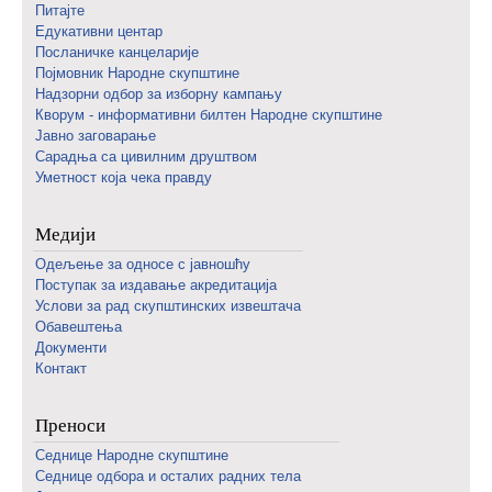
Питајте
Едукативни центар
Посланичке канцеларије
Појмовник Народне скупштине
Надзорни одбор за изборну кампању
Кворум - информативни билтен Народне скупштине
Јавно заговарање
Сарадња са цивилним друштвом
Уметност која чека правду
Медији
Одељење за односе с јавношћу
Поступак за издавање акредитација
Услови за рад скупштинских извештача
Обавештења
Документи
Контакт
Преноси
Седнице Народне скупштине
Седнице одбора и осталих радних тела