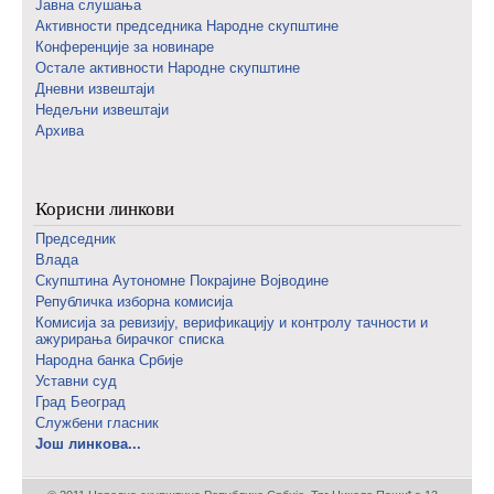
Јавна слушања
Активности председника Народне скупштине
Конференције за новинаре
Oстале активности Народне скупштине
Дневни извештаји
Недељни извештаји
Архива
Корисни линкови
Председник
Влада
Скупштина Аутономне Покрајине Војводине
Републичка изборна комисија
Комисија за ревизију, верификацију и контролу тачности и
ажурирања бирачког списка
Народна банка Србије
Уставни суд
Град Београд
Службени гласник
Још линкова...