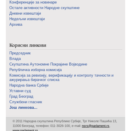
Конференције за новинаре
Oстале активности Народне скупштине
Дневни извештаји
Недељни извештаји
Архива
Корисни линкови
Председник
Влада
Скупштина Аутономне Покрајине Војводине
Републичка изборна комисија
Комисија за ревизију, верификацију и контролу тачности и
ажурирања бирачког списка
Народна банка Србије
Уставни суд
Град Београд
Службени гласник
Још линкова...
© 2011 Народна скупштина Републике Србије, Трг Николе Пашића 13,
11000 Београд, телефон: 011-3026-100, е-mail:
nsrs@parlament.rs
,
www.parlament.rs