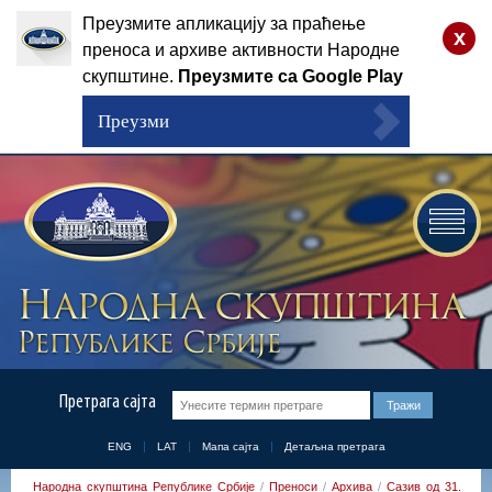
Преузмите апликацију за праћење
x
преноса и архиве активности Народне
скупштине.
Преузмите са Google Play
Преузми
Претрага сајта
ENG
LAT
Мапа сајта
Детаљна претрага
Народна скупштина Републике Србије
/
Преноси
/
Архива
/
Сазив од 31.