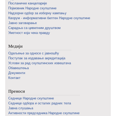
Посланичке канцеларије
Појмовник Народне скупштине
Надзорни одбор за изборну кампању
Кворум - информативни билтен Народне скупштине
Јавно заговарање
Сарадња са цивилним друштвом
Уметност која чека правду
Медији
Одељење за односе с јавношћу
Поступак за издавање акредитација
Услови за рад скупштинских извештача
Обавештења
Документи
Контакт
Преноси
Седнице Народне скупштине
Седнице одбора и осталих радних тела
Јавна слушања
Активности председника Народне скупштине