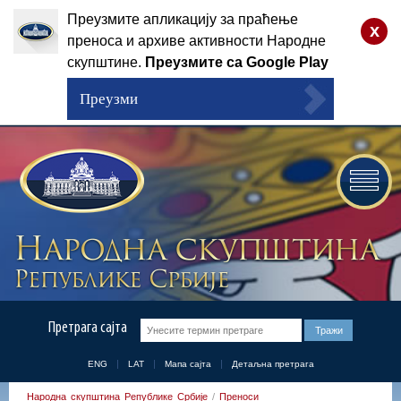
Преузмите апликацију за праћење
x
преноса и архиве активности Народне
скупштине.
Преузмите са Google Play
Преузми
Претрага сајта
ENG
LAT
Мапа сајта
Детаљна претрага
Народна скупштина Републике Србије
/
Преноси