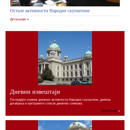
Oстале активности Народне скупштине
Детаљније
Дневни извештаји
Погледајте снимке дневних активности Народне скупштине, дневна
догађања и претражите списак дневних снимака.
Детаљније