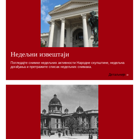
Недељни извештаји
Погледајте снимке недељних активности Народне скупштине, недељна
догађања и претражите списак недељних снимака.
Детаљније