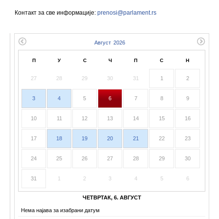
Контакт за све информације:
prenosi@parlament.rs
П
У
С
Ч
П
С
Н
27
28
29
30
31
1
2
3
4
5
6
7
8
9
10
11
12
13
14
15
16
17
18
19
20
21
22
23
24
25
26
27
28
29
30
31
1
2
3
4
5
6
ЧЕТВРТАК, 6. АВГУСТ
Нема најава за изабрани датум