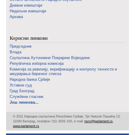
Дневни извештаји
Недељни извештаји
Архива
Корисни линкови
Председник
Влада
Скупштина Аутономне Покрајине Војводине
Републичка изборна комисија
Комисија за ревизију, верификацију и контролу тачности и
ажурирања бирачког списка
Народна банка Србије
Уставни суд
Град Београд
Службени гласник
Још линкова...
© 2011 Народна скупштина Републике Србије, Трг Николе Пашића 13,
11000 Београд, телефон: 011-3026-100, е-mail:
nsrs@parlament.rs
,
www.parlament.rs