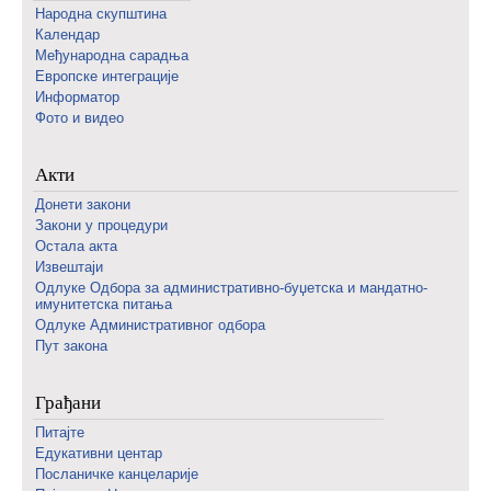
Народна скупштина
Календар
Међународна сарадња
Европске интеграције
Информатор
Фото и видео
Акти
Донети закони
Закони у процедури
Остала акта
Извештаји
Одлуке Одбора за административно-буџетска и мандатно-
имунитетска питања
Одлуке Административног одбора
Пут закона
Грађани
Питајте
Едукативни центар
Посланичке канцеларије