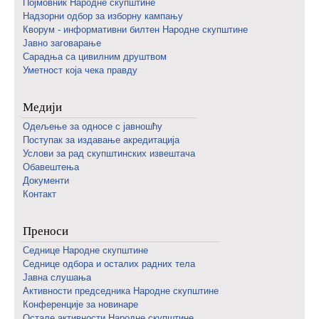
Појмовник Народне скупштине
Надзорни одбор за изборну кампању
Кворум - информативни билтен Народне скупштине
Јавно заговарање
Сарадња са цивилним друштвом
Уметност која чека правду
Медији
Одељење за односе с јавношћу
Поступак за издавање акредитација
Услови за рад скупштинских извештача
Обавештења
Документи
Контакт
Преноси
Седнице Народне скупштине
Седнице одбора и осталих радних тела
Јавна слушања
Активности председника Народне скупштине
Конференције за новинаре
Oстале активности Народне скупштине