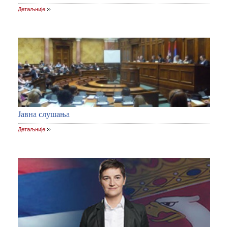
Детаљније
Јавна слушања
Детаљније