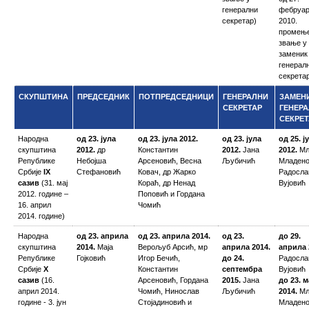
генерални
фебруа
секретар)
2010.
промењ
звање у
заменик
генерал
секрета
СКУПШТИНА
ПРЕДСЕДНИК
ПОТПРЕДСЕДНИЦИ
ГЕНЕРАЛНИ
ЗАМЕН
СЕКРЕТАР
ГЕНЕР
СЕКРЕТ
Народна
од 23. јула
од 23. јула 2012.
од 23. јула
од 25. ј
скупштина
2012.
др
Константин
2012.
Јана
2012.
Мл
Републике
Небојша
Арсеновић, Весна
Љубичић
Младено
Србије
IX
Стефановић
Ковач, др Жарко
Радосла
сазив
(31. мај
Кораћ, др Ненад
Вујовић
2012. године –
Поповић и Гордана
16. април
Чомић
2014. године)
Народна
од 23. априла
од 23. априла 2014.
од 23.
до 29.
скупштина
2014.
Маја
Верољуб Арсић, мр
априла 2014.
априла 
Републике
Гојковић
Игор Бечић,
до 24.
Радосла
Србије
X
Константин
септембра
Вујовић
сазив
(16.
Арсеновић, Гордана
2015.
Јана
до 23. м
април 2014.
Чомић, Нинослав
Љубичић
2014.
Мл
године - 3. јун
Стојадиновић и
Младен