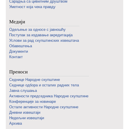
Сарадња са цивилним друштвом
Уметност која чека правду
Медији
Одељење за односе с јавношћу
Поступак за издавање акредитација
Услови за рад скупштинских извештача
Обавештења
Документи
Контакт
Преноси
Седнице Народне скупштине
Седнице одбора и осталих радних тела
Јавна слушања
Активности председника Народне скупштине
Конференције за новинаре
Oстале активности Народне скупштине
Дневни извештаји
Недељни извештаји
Архива