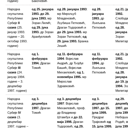
године)
Бакочевић
Народна
од 25. јануара
од 28. јануара 1993
:
од 28.
од 21. ј
скупштина
1993. до 29.
мр Мирољуб
јануара
1992.
Републике
јуна 1993.
мр
Младеновић,
1993.
др
Слобода
Србије
II
Зоран Лилић;
Љубиша Петковић,
Љиљана
Младено
сазив
(25.
од 29. јуна
Драган Тодоровић и
Петковић
од 28.
јануар 1993.
1993.
др Зоран
до 29. јуна 1993.
мр
јануара 
године – 20.
Аранђеловић
Зоран Ћетковић;
од
Зоран
октобар 1993.
29. јуна 1993.
Бранка
Милитар
године)
Јешић
Народна
од 1.
од 11. фебруара
од 11.
од 21. ј
скупштина
фебруара
1994
: Војислав
фебруара
1992.
Републике
1994.
Драган
Андрић, др Ђорђе
1994.
др
Слобода
Србије
III
Томић
Башић, Војислав
Љиљана
Младено
сазив
(24.
Михаиловић;
од 1.
Петковић
од 28.
јануар 1994.
новембра 1995.
мр
јануара 
године – 3.
Мирослав
до 19. ј
децембар
Здравковић
1994.
Зо
1997. године)
Милитар
Народна
од 3.
од 3. децембра
од 3.
од 29.
скупштина
децембра
1997
: Војислав
децембра
децемб
Републике
1997.
Драган
Михаиловић, проф.
1997. до 15.
1997. до
Србије
IV
Томић
др Владимир
јула 1999.
јула 199
сазив
(3.
Штамбук и
до 22.
Предраг
Небојша
децембар
маја 1998.
Драган
Трајковић
од
Родић;
о
1997. године –
Тодоровић;
од 29.
15. јула 1999.
јула 199