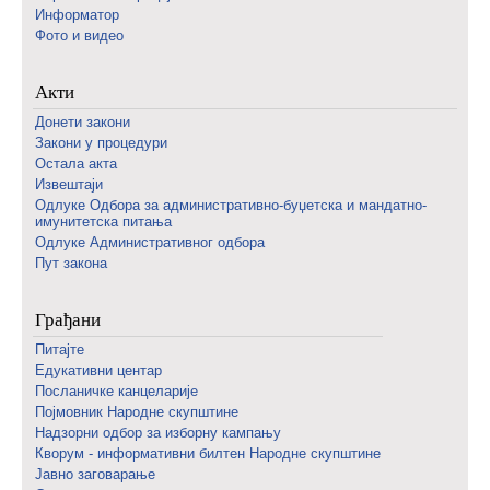
Информатор
Фото и видео
Акти
Донети закони
Закони у процедури
Остала акта
Извештаји
Одлуке Одбора за административно-буџетска и мандатно-
имунитетска питања
Одлуке Административног одбора
Пут закона
Грађани
Питајте
Едукативни центар
Посланичке канцеларије
Појмовник Народне скупштине
Надзорни одбор за изборну кампању
Кворум - информативни билтен Народне скупштине
Јавно заговарање