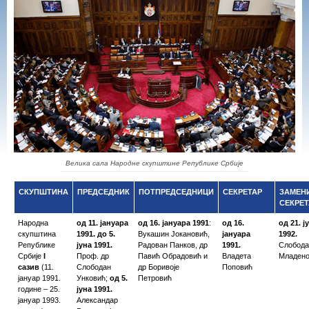
Велика сала Народне скупштине Републике Србије
СКУПШТИНА
ПРЕДСЕДНИК
ПОТПРЕДСЕДНИЦИ
СЕКРЕТАР
ЗАМЕН
СЕКРЕТ
Народна
од 11. јануара
од 16. јануара 1991
:
од 16.
од 21. ј
скупштина
1991. до 5.
Вукашин Јокановић,
јануара
1992.
Републике
јуна 1991.
Радован Панков, др
1991.
Слобода
Србије
I
Проф. др
Павић Обрадовић и
Владета
Младен
сазив
(11.
Слободан
др Боривоје
Поповић
јануар 1991.
Унковић;
од 5.
Петровић
године – 25.
јуна 1991.
јануар 1993.
Александар