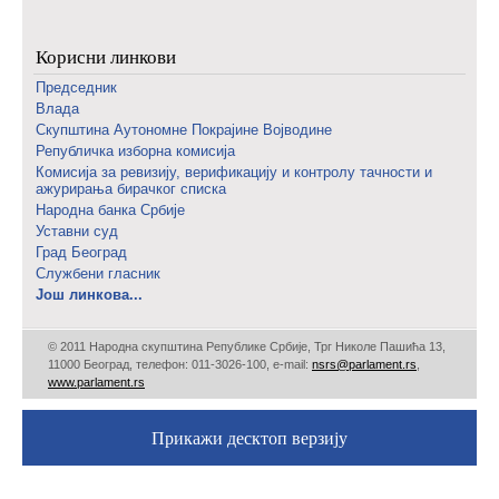
Корисни линкови
Председник
Влада
Скупштина Аутономне Покрајине Војводине
Републичка изборна комисија
Комисија за ревизију, верификацију и контролу тачности и
ажурирања бирачког списка
Народна банка Србије
Уставни суд
Град Београд
Службени гласник
Још линкова...
© 2011 Народна скупштина Републике Србије, Трг Николе Пашића 13,
11000 Београд, телефон: 011-3026-100, е-mail:
nsrs@parlament.rs
,
www.parlament.rs
Прикажи десктоп верзију