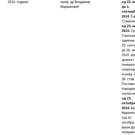
2016. године)
проф. др Владимир
од 23. м
Маринковић
до 1.
септем
2014.
Го
Стамен
од 23. м
2014.
Ср
Смиљан
заменик
25. сеп
до 16. о
2015. в
дужност
генерал
секрета
основу 
36. став 
Пословн
Народне
скупшти
од 23.
октобр
2014.
Бр
Маринко
(од 16.
октобра 
врши ду
генерал