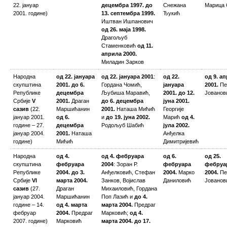
22. јануар
децембра 1997. до
Снежана
Марица 
2001. године)
13. септембра 1999.
Ђукић
Иштван Ишпанович
од 26. маја 1998.
Драгољуб
Стаменковић
од 11.
априла 2000.
Миладин Зарков
Народна
од 22. јануара
од 22. јануара 2001
:
од 22.
oд 9. а
скупштина
2001. до 6.
Гордана Чомић,
јануара
2001.
Пе
Републике
децембра
Љубиша Маравић,
2001. до 12.
Јованов
Србије
V
2001.
Драган
до 6. децембра
јуна 2001.
сазив
(22.
Маршићанин
2001.
Наташа Мићић
Георгије
јануар 2001.
од 6.
и
до 19. јуна 2002.
Марић
од 4.
године – 27.
децембра
Родољуб Шабић
јула 2002.
јануар 2004.
2001.
Наташа
Анђелка
године)
Мићић
Димитријевић
Народна
од 4.
од 4. фебруара
од 6.
oд 25.
скупштина
фебруара
2004
: Зоран Р.
фебруара
фебруа
Републике
2004. до 3.
Анђелковић, Стефан
2004.
Марко
2004.
Пе
Србије
VI
марта 2004.
Занков, Војислав
Даниловић
Јованов
сазив
(27.
Драган
Михаиловић, Гордана
јануар 2004.
Маршићанин
Поп Лазић и
до 4.
године – 14.
од 4. марта
марта 2004.
Предраг
фебруар
2004.
Предраг
Марковић;
од 4.
2007. године)
Марковић
марта 2004. до 17.