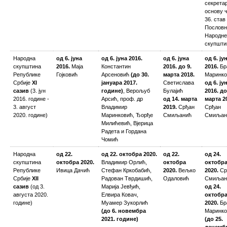
секрета
основу 
36. став 
Пословн
Народне
скупшти
Народна
од 6. јуна
од 6. јуна 2016.
од 6. јуна
од 6. ју
скупштина
2016.
Маја
Константин
2016. до 9.
2016.
Бр
Републике
Гојковић
Арсеновић
(до 30.
марта 2018.
Маринко
Србије
XI
јануара 2017.
Светислава
од 6. ју
сазив
(3. јун
године)
, Верољуб
Булајић
2016. до
2016. године -
Арсић, проф. др
од 14. марта
марта 2
3. август
Владимир
2019.
Срђан
Срђан
2020. године)
Маринковић, Ђорђе
Смиљанић
Смиљан
Милићевић, Вјерица
Радета и Гордана
Чомић
Народна
од 22.
од 22. октобра 2020.
од 22.
од 24.
скупштина
октобра 2020.
Владимир Орлић,
октобра
октобр
Републике
Ивица Дачић
Стефан Кркобабић,
2020.
Вељко
2020.
Ср
Србије
XII
Радован Тврдишић,
Одаловић
Смиљан
сазив
(од 3.
Марија Јевђић,
од 24.
августа 2020.
Елвира Ковач,
октобр
године)
Муамер Зукорлић
2020.
Бр
(до 6. новембра
Маринко
2021. године)
(до 25.
децемб