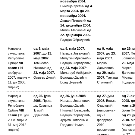
новембра 2004.
Емилија Крстић
од 4.
марта 2004. до 29.
новембра 2004.
Душан Петровић
од
14. децембра 2004.
Милан Марковић
од
22. децембра 2005.
Радојко Обрадовић
Народна
од 8. маја
од 9. маја 2007
:
од 9. маја
до 29. м
скупштина
2007. до 13.
Наташа Јовановић,
2007. до 23.
2007.
Пе
Републике
маја 2007.
Милутин Мркоњић и
маја 2007.
Јовано
Србије
VII
Томислав
Радојко Обрадовић;
Марко
29. маја
сазив
(14.
Николић
од
од 23. маја 2007
:
Даниловић
Марко
фебруар
23. маја 2007.
Милољуб Албијанић,
од 29. маја
Данилов
2007. године –
Оливер Дулић
Божидар Делић и
2007.
Тамара
Милош
11. јун 2008.
Есад Џуџевић
Стојчевић
Тодоров
године)
Народна
од 25. јуна
од 26. јуна 2008
:
од 27. јуна
од 7. о
скупштина
2008.
Проф.
Наташа Јовановић,
2008.
Вељко
2008. до
Републике
др. Славица
Божидар Делић,
Одаловић,
марта 2
Србије
VIII
Ђукић
Никола Новаковић,
(напомена -
Бојан П
сазив
(11. јун
Дејановић
Радојко Обрадовић,
од 27.
од 28. ј
2008. године –
Јудита Поповић и
фебруара
2010.
Мл
31. мај 2012.
Гордана Чомић
2010.
Младен
године)
промењено
(напоме
звање у
од 27.