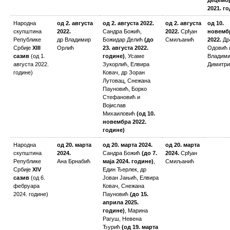
2021. г
Народна
од 2. августа
од 2. августа 2022.
од 2. августа
од 10.
скупштина
2022.
Сандра Божић,
2022.
Срђан
новемб
Републике
др Владимир
Божидар Делић
(до
Смиљанић
2022.
Др
Србије
XIII
Орлић
23. августа 2022.
Одовић 
сазив
(од 1.
године)
, Усаме
Владим
августа 2022.
Зукорлић, Елвира
Димитри
године)
Ковач, др Зоран
Лутовац, Снежана
Пауновић, Борко
Стефановић и
Војислав
Михаиловић
(од 10.
новембра 2022.
године)
Народна
од 20. марта
од 20. марта 2024.
од 20. марта
скупштина
2024.
Сандра Божић
(до 7.
2024.
Срђан
Републике
Ана Брнабић
маја 2024. године)
,
Смиљанић
Србије
XIV
Един Ђерлек, др
сазив
(од 6.
Јован Јањић, Елвира
фебруара
Ковач, Снежана
2024. године)
Пауновић
(до 15.
априла 2025.
године)
, Марина
Рагуш, Невена
Ђурић
(од 19. марта