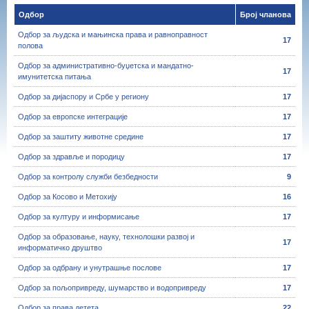
Одбор
Број чланова
Одбор за људска и мањинска права и равноправност
17
полова
Одбор за административно-буџетска и мандатно-
17
имунитетска питања
Одбор за дијаспору и Србе у региону
17
Одбор за европске интеграције
17
Одбор за заштиту животне средине
17
Одбор за здравље и породицу
17
Одбор за контролу служби безбедности
9
Одбор за Косово и Метохију
16
Одбор за културу и информисање
17
Одбор за образовање, науку, технолошки развој и
17
информатичко друштво
Одбор за одбрану и унутрашње послове
17
Одбор за пољопривреду, шумарство и водопривреду
17
Одбор за права детета
22