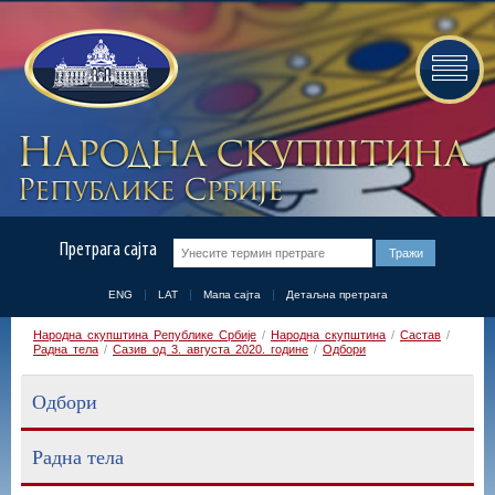
Претрага сајта
ENG
LAT
Мапа сајта
Детаљна претрага
Народна скупштина Републике Србије
/
Народна скупштина
/
Састав
/
Радна тела
/
Сазив од 3. августа 2020. године
/
Одбори
Одбори
Радна тела