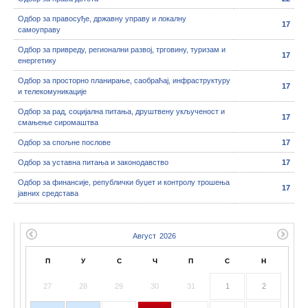
Одбор за правосуђе, државну управу и локалну
17
самоуправу
Одбор за привреду, регионални развој, трговину, туризам и
17
енергетику
Одбор за просторно планирање, саобраћај, инфраструктуру
17
и телекомуникације
Одбор за рад, социјална питања, друштвену укљученост и
17
смањење сиромаштва
Одбор за спољне послове
17
Одбор за уставна питања и законодавство
17
Одбор за финансије, републички буџет и контролу трошења
17
јавних средстава
П
У
С
Ч
П
С
Н
27
28
29
30
31
1
2