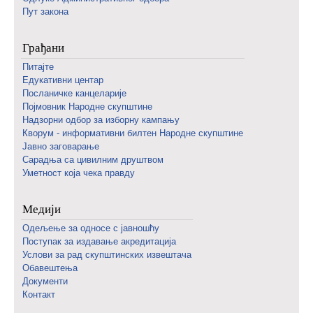
Пут закона
Грађани
Питајте
Едукативни центар
Посланичке канцеларије
Појмовник Народне скупштине
Надзорни одбор за изборну кампању
Кворум - информативни билтен Народне скупштине
Јавно заговарање
Сарадња са цивилним друштвом
Уметност која чека правду
Медији
Одељење за односе с јавношћу
Поступак за издавање акредитација
Услови за рад скупштинских извештача
Обавештења
Документи
Контакт