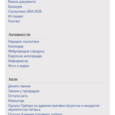
Важна документа
Брошуре
Скупштина 1804-2026.
Историјат
Контакт
Активности
Народна скупштина
Календар
Међународна сарадња
Европске интеграције
Информатор
Фото и видео
Акти
Донети закони
Закони у процедури
Остала акта
Извештаји
Одлуке Одбора за административно-буџетска и мандатно-
имунитетска питања
Одлуке Административног одбора