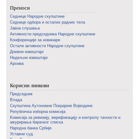
Преноси
Седнице Народне скупштине
Седнице одбора и осталих радних тела
Јавна слушања
Активности председника Народне скупштине
Конференције за новинаре
Oстале активности Народне скупштине
Дневни извештаји
Недељни извештаји
Архива
Корисни линкови
Председник
Влада
Скупштина Аутономне Покрајине Војводине
Републичка изборна комисија
Комисија за ревизију, верификацију и контролу тачности и
ажурирања бирачког списка
Народна банка Србије
Уставни суд