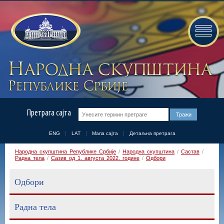
Претрага сајта
ENG
LAT
Мапа сајта
Детаљна претрага
Народна скупштина Републике Србије
/
Народна скупштина
/
Састав
/
Радна тела
/
Сазив од 1. августа 2022. године
/
Одбори
Одбори
Радна тела