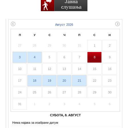
П
У
С
Ч
П
С
Н
27
28
29
30
31
1
2
3
4
5
6
7
8
9
10
11
12
13
14
15
16
17
18
19
20
21
22
23
24
25
26
27
28
29
30
31
1
2
3
4
5
6
СУБОТА, 8. АВГУСТ
Нема најава за изабрани датум