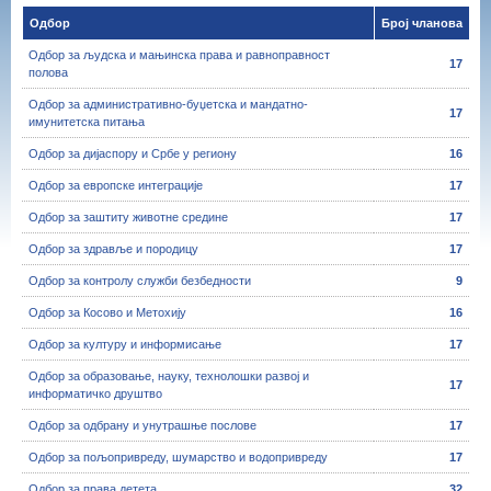
Одбор
Број чланова
Одбор за људска и мањинска права и равноправност
17
полова
Одбор за административно-буџетска и мандатно-
17
имунитетска питања
Одбор за дијаспору и Србе у региону
16
Одбор за европске интеграције
17
Одбор за заштиту животне средине
17
Одбор за здравље и породицу
17
Одбор за контролу служби безбедности
9
Одбор за Косово и Метохију
16
Одбор за културу и информисање
17
Одбор за образовање, науку, технолошки развој и
17
информатичко друштво
Одбор за одбрану и унутрашње послове
17
Одбор за пољопривреду, шумарство и водопривреду
17
Одбор за права детета
32