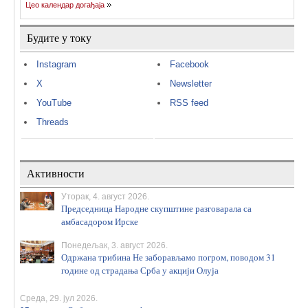
Цео календар догађаја
Будите у току
Instagram
Facebook
X
Newsletter
YouTube
RSS feed
Threads
Активности
Уторак, 4. август 2026.
Председница Народне скупштине разговарала са
амбасадором Ирске
Понедељак, 3. август 2026.
Одржана трибина Не заборављамо погром, поводом 31
године од страдања Срба у акцији Олуја
Среда, 29. јул 2026.