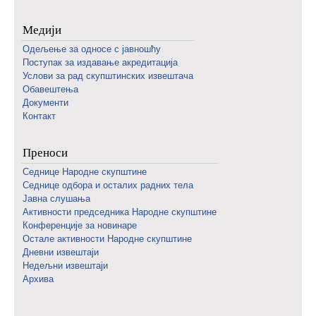
Медији
Одељење за односе с јавношћу
Поступак за издавање акредитација
Услови за рад скупштинских извештача
Обавештења
Документи
Контакт
Преноси
Седнице Народне скупштине
Седнице одбора и осталих радних тела
Јавна слушања
Активности председника Народне скупштине
Конференције за новинаре
Oстале активности Народне скупштине
Дневни извештаји
Недељни извештаји
Архива