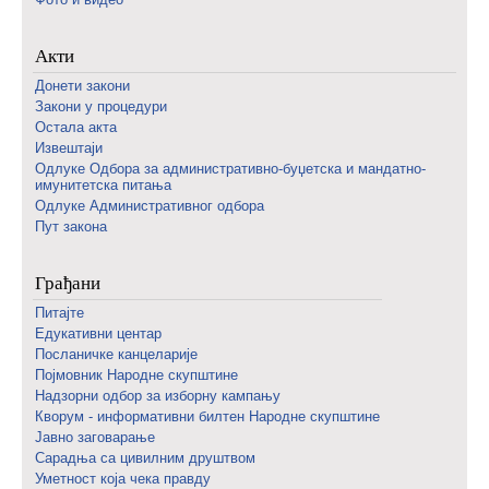
Акти
Донети закони
Закони у процедури
Остала акта
Извештаји
Одлуке Одбора за административно-буџетска и мандатно-
имунитетска питања
Одлуке Административног одбора
Пут закона
Грађани
Питајте
Едукативни центар
Посланичке канцеларије
Појмовник Народне скупштине
Надзорни одбор за изборну кампању
Кворум - информативни билтен Народне скупштине
Јавно заговарање
Сарадња са цивилним друштвом
Уметност која чека правду