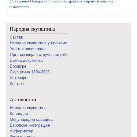
27. седница Одбора за правосуђе, државну управу и локалну
самоуправу
Народна скупштина
Састав
Народна скупштина у бројкама
Улога и начин рада
Организација и стручна служба
Важна документа
Брошуре
Скупштина 1804-2026.
Историјат
Контакт
Активности
Народна скупштина
Календар
Међународна сарадња
Европске интеграције
Информатор
Фото и видео