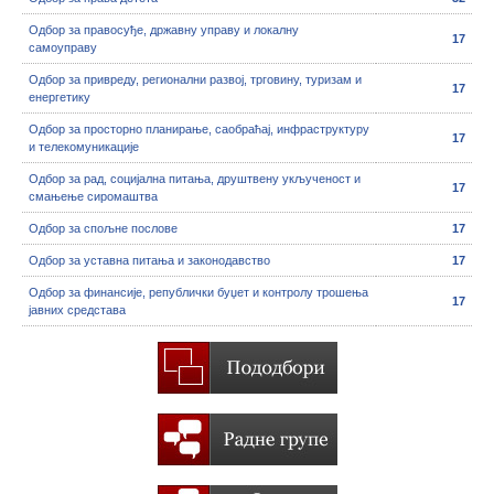
Одбор за правосуђе, државну управу и локалну
17
самоуправу
Одбор за привреду, регионални развој, трговину, туризам и
17
енергетику
Одбор за просторно планирање, саобраћај, инфраструктуру
17
и телекомуникације
Одбор за рад, социјална питања, друштвену укљученост и
17
смањење сиромаштва
Одбор за спољне послове
17
Одбор за уставна питања и законодавство
17
Одбор за финансије, републички буџет и контролу трошења
17
јавних средстава