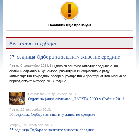
Посланик није пронађен
Активности одбора
37. седница Одбора за заштиту животне средине
Петак, 6. децембар 2013. |
Одбор за заштиту животне средине је, на
седници одржаној 6. децембра, размотрио Информацију о раду
Министарства природних ресурса, рударства и просторног планирања за
период август-октобар 2013. године.
Понедељак, 2. децембар 2013.
Одржано јавно слушање „НАТУРА 2000 у Србији 2013“
Петак, 22. новембар 2013.
36. седницa Oдбора за заштиту животне средине
Уторак, 19. новембар 2013.
35.седница Одбора за заштиту животне средине