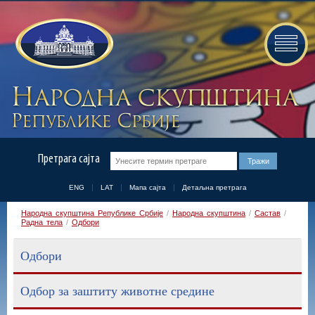
Претрага сајта
ENG
LAT
Мапа сајта
Детаљна претрага
Народна скупштина Републике Србије
/
Народна скупштина
/
Састав
/
Радна тела
/
Одбори
Одбори
Одбор за заштиту животне средине