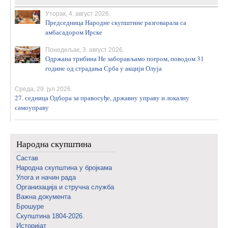
Уторак, 4. август 2026.
Председница Народне скупштине разговарала са
амбасадором Ирске
Понедељак, 3. август 2026.
Одржана трибина Не заборављамо погром, поводом 31
године од страдања Срба у акцији Олуја
Среда, 29. јул 2026.
27. седница Одбора за правосуђе, државну управу и локалну
самоуправу
Народна скупштина
Састав
Народна скупштина у бројкама
Улога и начин рада
Организација и стручна служба
Важна документа
Брошуре
Скупштина 1804-2026.
Историјат