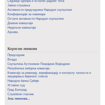
Седнице одбора и осталих радних тела
Јавна слушања
Активности председника Народне скупштине
Конференције за новинаре
Oстале активности Народне скупштине
Дневни извештаји
Недељни извештаји
Архива
Корисни линкови
Председник
Влада
Скупштина Аутономне Покрајине Војводине
Републичка изборна комисија
Комисија за ревизију, верификацију и контролу тачности и
ажурирања бирачког списка
Народна банка Србије
Уставни суд
Град Београд
Службени гласник
Још линкова...