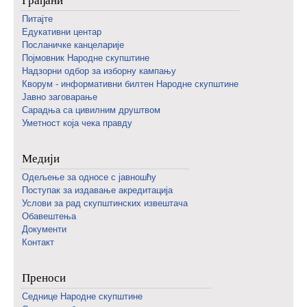
Грађани
Питајте
Едукативни центар
Посланичке канцеларије
Појмовник Народне скупштине
Надзорни одбор за изборну кампању
Кворум - информативни билтен Народне скупштине
Јавно заговарање
Сарадња са цивилним друштвом
Уметност која чека правду
Медији
Одељење за односе с јавношћу
Поступак за издавање акредитација
Услови за рад скупштинских извештача
Обавештења
Документи
Контакт
Преноси
Седнице Народне скупштине