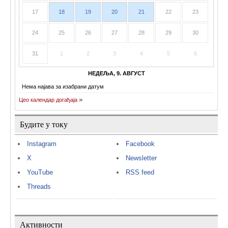
17
18
19
20
21
22
23
24
25
26
27
28
29
30
31
1
2
3
4
5
6
НЕДЕЉА, 9. АВГУСТ
Нема најава за изабрани датум
Цео календар догађаја
Будите у току
Instagram
Facebook
X
Newsletter
YouTube
RSS feed
Threads
Активности