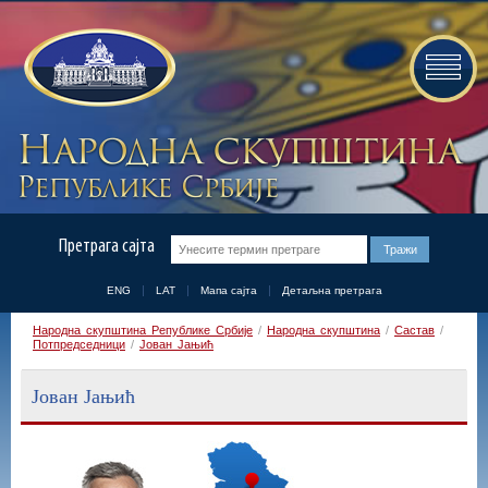
Претрага сајта
ENG
LAT
Мапа сајта
Детаљна претрага
Народна скупштина Републике Србије
/
Народна скупштина
/
Састав
/
Потпредседници
/
Јован Јањић
Јован Јањић