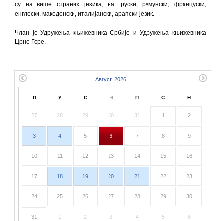
су на више страних језика, на: руски, румунски, француски,
енглески, македонски, италијански, арапски језик.
Члан је Удружења књижевника Србије и Удружења књижевника
Црне Горе.
П
У
С
Ч
П
С
Н
27
28
29
30
31
1
2
3
4
5
6
7
8
9
10
11
12
13
14
15
16
17
18
19
20
21
22
23
24
25
26
27
28
29
30
31
1
2
3
4
5
6