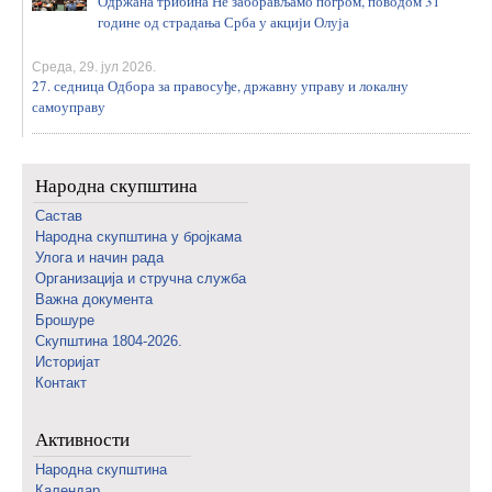
Одржана трибина Не заборављамо погром, поводом 31
године од страдања Срба у акцији Олуја
Среда, 29. јул 2026.
27. седница Одбора за правосуђе, државну управу и локалну
самоуправу
Народна скупштина
Састав
Народна скупштина у бројкама
Улога и начин рада
Организација и стручна служба
Важна документа
Брошуре
Скупштина 1804-2026.
Историјат
Контакт
Активности
Народна скупштина
Календар