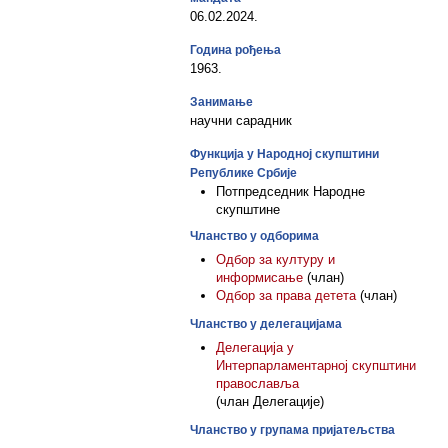
06.02.2024.
Година рођења
1963.
Занимање
научни сарадник
Функција у Народној скупштини
Републике Србије
Потпредседник Народне
скупштине
Чланство у одборима
Одбор за културу и
информисање
(члан)
Одбор за права детета
(члан)
Чланство у делегацијама
Делегација у
Интерпарламентарној скупштини
православља
(члан Делегације)
Чланство у групама пријатељства