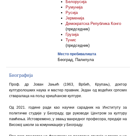
Белорусија
Румунија
Русија
Јерменија
Демократска Република Конго
(председник)
Грузија
Тунис
(председник)
Место пребивалишта
Београд, Палилула
Биографија
Проф. др Јован Јањић (1963, Врбић, Крупањ), доктор
културолошких наука и мастер правник. Један од водећих српских
стваралаца на пољу хришћанске културе.
Од 2021. године ради као научни сарадник на Институту за
политичке студије у Београду, где руководи Центром за културу
памћења. Истовремено, у звању ванредног професора, предаје на
Високој школи за комуникације у Београду.