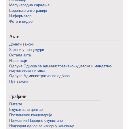
Међународна сарадња
Европске интеграције
Информатор
Фото и видео
Акти
Донети закони
Закони у процедури
Остала акта
Извештаји
Одлуке Одбора за административно-буџетска и мандатно-
имунитетска питања
Одлуке Административног одбора
Пут закона
Грађани
Питајте
Едукативни центар
Посланичке канцеларије
Појмовник Народне скупштине
Надзорни одбор за изборну кампању