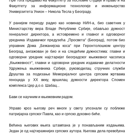
Пре тога предавао на Факултету за пословне студије и право и на
Факултету за информационе технологије и инжењерство
Универзитета Унион – Никола Тесла у Београду.
У ранијем периоду радио као новинар НИН-а, био саветник у
Министарству вера Владе Републике Србије, обављао дужност
генералног директора, а истовремено и главног и одговорног
уредника Издавачког предузећа „Просвета“ (Београд), потом био
управник Дома „Бежанијска коса“ при Геронтолошком центру
Београд, ангажован је био и на следећим дужностима: главни и
одговорни уредник најстаријег београдског књижевног часописа
„Књижевност“, главни и одговорни уредник издавачке делатности
Удружења књижевника Србије, руководилац стручних служби
Друштва за подизање Меморијалног центра српским жртвама
геноцида у XX веку, вршилац дужности директора Спомен
комплекса Цер д.о.о. Шабац...
Бави се научним и књижевним радом.
Управо кроз његову реч многи у свету упознали су поближе
патријарха српског Павла, као и српско духовно биће.
Већина његових књига штампана је у понављаним издањима.
Један је од најтиражнијих српских аутора. Његова дела превођена