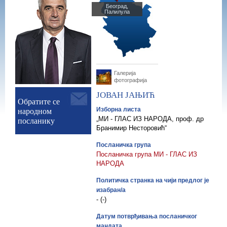
Београд,
Палилула
Галерија
фотографија
ЈОВАН
ЈАЊИЋ
Обратите се
народном
Изборна листа
посланику
„МИ - ГЛАС ИЗ НАРОДА, проф. др
Бранимир Несторовић“
Посланичка група
Посланичка група МИ - ГЛАС ИЗ
НАРОДА
Политичка странка на чији предлог је
изабран/а
- (-)
Датум потврђивања посланичког
мандата