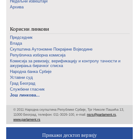
Недељни извештаји
Архива
Корисни линкови
Председник
Влада
Скупштина Аутономне Покрајине Војводине
Републичка изборна комисија
Комисија за ревизију, верификацију и контролу тачности и
ажурирања бирачког списка
Народна банка Србије
Уставни суд
Град Београд
Службени гласник
Још линкова...
© 2011 Народна скупштина Републике Србије, Трг Николе Пашића 13,
11000 Београд, телефон: 011-3026-100, е-mail:
nsrs@parlament.rs
,
www.parlament.rs
Прикажи десктоп верзију