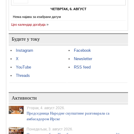
ЧЕТВРТАК, 6. АВГУСТ
Нема најава за изабрани датум
Цео календар догађаја
Будите у току
Instagram
Facebook
X
Newsletter
YouTube
RSS feed
Threads
Активности
Уторак, 4. август 2026.
Председница Народне скупштине разговарала са
амбасадором Ирске
Понедељак, 3. август 2026.