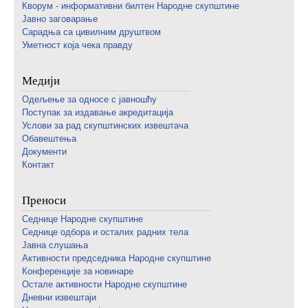
Кворум - информативни билтен Народне скупштине
Јавно заговарање
Сарадња са цивилним друштвом
Уметност која чека правду
Медији
Одељење за односе с јавношћу
Поступак за издавање акредитација
Услови за рад скупштинских извештача
Обавештења
Документи
Контакт
Преноси
Седнице Народне скупштине
Седнице одбора и осталих радних тела
Јавна слушања
Активности председника Народне скупштине
Конференције за новинаре
Oстале активности Народне скупштине
Дневни извештаји