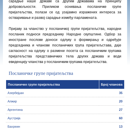
сарадње наше државе са другим државама на принципу
добровољности. Приликом оснивања посланичке групе
пријатељства, полази се од узајамно изражених интереса за
остваривање и развој сарадње између парламената.
Пријаву за чланство у посланичкој групи пријатељства, народни
посланик подноси председнику Народне скупштине. Одбор за
иностране послове доноси одлуку о формирању и одређује
председника и чланове посланичких група пријатељстава, даје
сагласност на одлуку о размени посета са посланичким групама
пријатељства представничких тела других држава и води
евиденцију чланства у посланичким групама пријатељства.
Посланичке групе пријатељства
Посланичке групе пријатељства
Број чланова
Азербејџан
35
Алжир
20
Аргентина
27
Аустрија
60
Бахреин
13