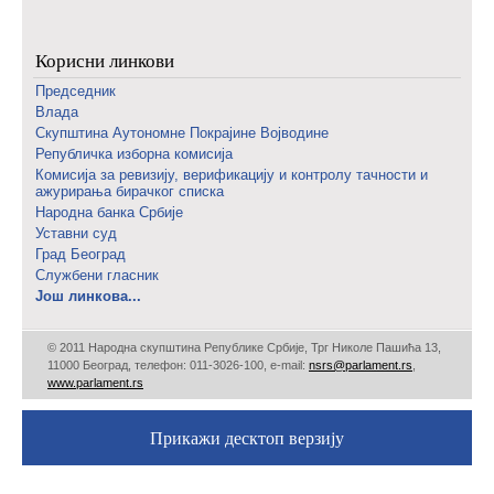
Корисни линкови
Председник
Влада
Скупштина Аутономне Покрајине Војводине
Републичка изборна комисија
Комисија за ревизију, верификацију и контролу тачности и
ажурирања бирачког списка
Народна банка Србије
Уставни суд
Град Београд
Службени гласник
Још линкова...
© 2011 Народна скупштина Републике Србије, Трг Николе Пашића 13,
11000 Београд, телефон: 011-3026-100, е-mail:
nsrs@parlament.rs
,
www.parlament.rs
Прикажи десктоп верзију