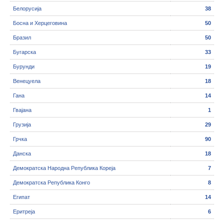
Белорусија
38
Босна и Херцеговина
50
Бразил
50
Бугарска
33
Бурунди
19
Венецуела
18
Гана
14
Гвајана
1
Грузија
29
Грчка
90
Данска
18
Демократска Народна Република Кореја
7
Демократска Република Конго
8
Египат
14
Еритреја
6