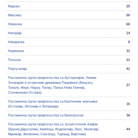
Мароко
25
Мексико
50
Немачка
66
Нигерија
14
Никарагва
8
Норвешка
31
Пољска
21
Португалија
41
Посланичка група пријатељства са Аустралијом, Новим
Зеландом и острвским државама Пацифика (Вануату,
27
Тувалу, Фиџи, Науру, Палау, Папуа Нова Гвинеја,
Соломонова Острва)
Посланичка група пријатељства са Балтичким земљама
16
(Естонија, Летонија и Литванија)
Посланичка група пријатељства са Бенелуксом
36
Посланичка група пријатељства са Југоисточном Азијом
(Брунеј Дарусалим, Камбоџа, Индонезија, Лаос, Малезија,
44
Мјанмар, Филипини, Сингапур, Тајланд, Вијетнам)