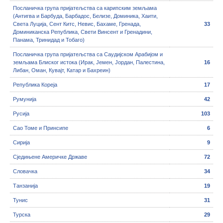
Посланичка група пријатељства са карипским земљама
(Антигва и Барбуда, Барбадос, Белизе, Доминика, Хаити,
Света Луција, Сент Китс, Невис, Бахаме, Гренада,
33
Доминиканска Република, Свети Винсент и Гренадини,
Панама, Тринидад и Тобаго)
Посланичка група пријатељства са Саудијском Арабијом и
земљама Блиског истока (Ирак, Јемен, Јордан, Палестина,
16
Либан, Оман, Кувајт, Катар и Бахреин)
Република Кореја
17
Румунија
42
Русија
103
Сао Томе и Принсипе
6
Сирија
9
Сједињене Америчке Државе
72
Словачка
34
Танзанија
19
Тунис
31
Турска
29