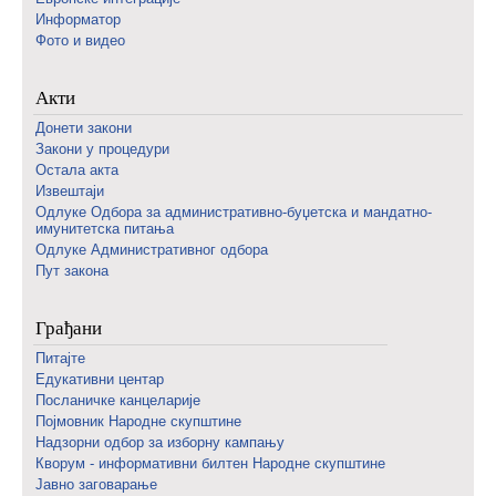
Информатор
Фото и видео
Акти
Донети закони
Закони у процедури
Остала акта
Извештаји
Одлуке Одбора за административно-буџетска и мандатно-
имунитетска питања
Одлуке Административног одбора
Пут закона
Грађани
Питајте
Едукативни центар
Посланичке канцеларије
Појмовник Народне скупштине
Надзорни одбор за изборну кампању
Кворум - информативни билтен Народне скупштине
Јавно заговарање