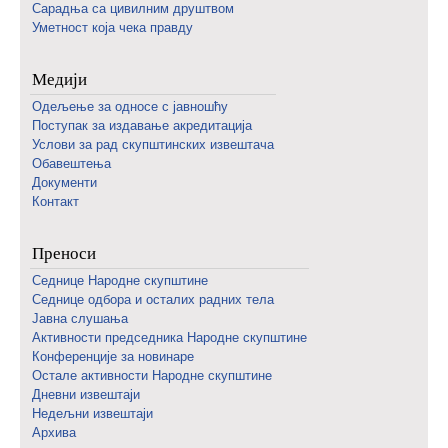
Сарадња са цивилним друштвом
Уметност која чека правду
Медији
Одељење за односе с јавношћу
Поступак за издавање акредитација
Услови за рад скупштинских извештача
Обавештења
Документи
Контакт
Преноси
Седнице Народне скупштине
Седнице одбора и осталих радних тела
Јавна слушања
Активности председника Народне скупштине
Конференције за новинаре
Oстале активности Народне скупштине
Дневни извештаји
Недељни извештаји
Архива