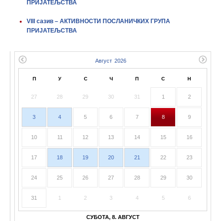
ПРИЈАТЕЉСТВА
VIII сазив – АКТИВНОСТИ ПОСЛАНИЧКИХ ГРУПА
ПРИЈАТЕЉСТВА
П
У
С
Ч
П
С
Н
27
28
29
30
31
1
2
3
4
5
6
7
8
9
10
11
12
13
14
15
16
17
18
19
20
21
22
23
24
25
26
27
28
29
30
31
1
2
3
4
5
6
СУБОТА, 8. АВГУСТ