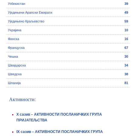
Узбекистан
39
Уједињени Арапски Емирати
49
Уједињено Краљевство
59
Украјина
10
Финска
16
Француска
67
Чешка
30
Швајцарска
34
Шведска
38
Шпанија
81
Активности:
X сазив – АКТИВНОСТИ ПОСЛАНИЧКИХ ГРУПА
ПРИЈАТЕЉСТВА
IX сазив – АКТИВНОСТИ ПОСЛАНИЧКИХ ГРУПА