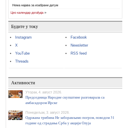
Нема најава за изабрани датум
Цео календар догађаја
Будите у току
Instagram
Facebook
X
Newsletter
YouTube
RSS feed
Threads
Активности
Уторак, 4. август 2026.
Председница Народне скупштине разговарала са
амбасадором Ирске
Понедељак, 3. август 2026.
Одржана трибина Не заборављамо погром, поводом 31
године од страдања Срба у акцији Олуја