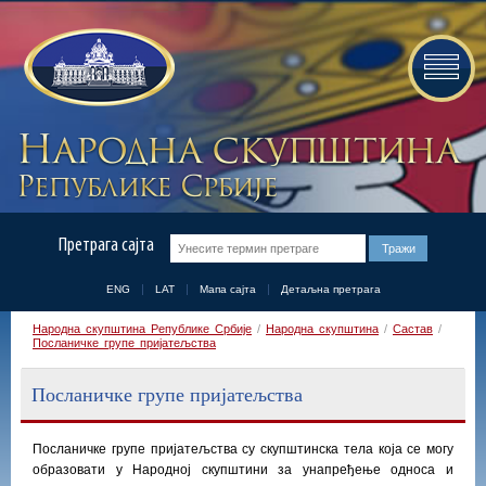
Претрага сајта
ENG
LAT
Мапа сајта
Детаљна претрага
Народна скупштина Републике Србије
/
Народна скупштина
/
Састав
/
Посланичке групе пријатељства
Посланичке групе пријатељства
Посланичке групе пријатељства су скупштинска тела која се могу
образовати у Народној скупштини за унапређење односа и