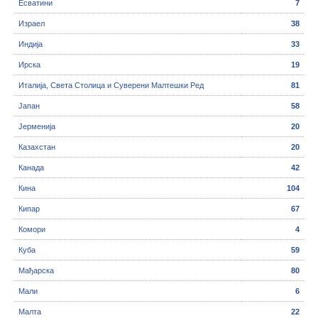
Есватини
7
Израел
38
Индија
33
Ирска
19
Италија, Светa Столицa и Суверени Малтешки Ред
81
Јапан
58
Јерменија
20
Казахстан
20
Канада
42
Кина
104
Кипар
67
Комори
4
Куба
59
Мађарска
80
Мали
6
Малта
22