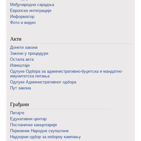
Међународна сарадња
Европске интеграције
Информатор
Фото и видео
Акти
Донети закони
Закони у процедури
Остала акта
Извештаји
Одлуке Одбора за административно-буџетска и мандатно-
имунитетска питања
Одлуке Административног одбора
Пут закона
Грађани
Питајте
Едукативни центар
Посланичке канцеларије
Појмовник Народне скупштине
Надзорни одбор за изборну кампању