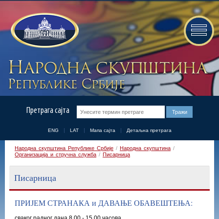
Претрага сајта
ENG
LAT
Мапа сајта
Детаљна претрага
Народна скупштина Републике Србије
/
Народна скупштина
/
Организација и стручна служба
/
Писарница
Писарница
ПРИЈЕМ СТРАНАКА и ДАВАЊЕ ОБАВЕШТЕЊА:
сваког радног дана 8.00 - 15.00 часова