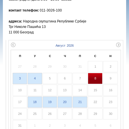
контакт телефон:
011-3026-100
адреса:
Народнa скупштинa Републике Србије
Трг Николе Пашића 13
11 000 Београд
П
У
С
Ч
П
С
Н
27
28
29
30
31
1
2
3
4
5
6
7
8
9
10
11
12
13
14
15
16
17
18
19
20
21
22
23
24
25
26
27
28
29
30
31
1
2
3
4
5
6