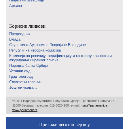
Недељни извештаји
Архива
Корисни линкови
Председник
Влада
Скупштина Аутономне Покрајине Војводине
Републичка изборна комисија
Комисија за ревизију, верификацију и контролу тачности и
ажурирања бирачког списка
Народна банка Србије
Уставни суд
Град Београд
Службени гласник
Још линкова...
© 2011 Народна скупштина Републике Србије, Трг Николе Пашића 13,
11000 Београд, телефон: 011-3026-100, е-mail:
nsrs@parlament.rs
,
www.parlament.rs
Прикажи десктоп верзију