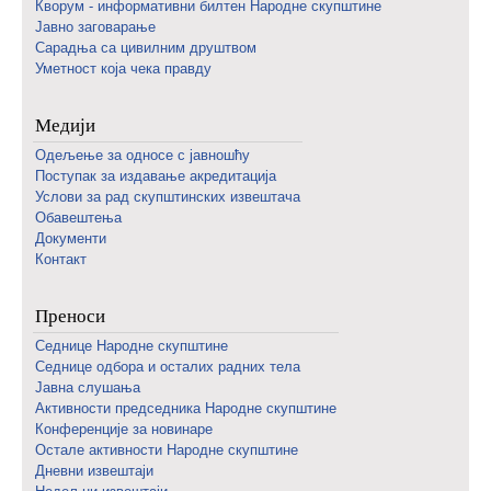
Кворум - информативни билтен Народне скупштине
Јавно заговарање
Сарадња са цивилним друштвом
Уметност која чека правду
Медији
Одељење за односе с јавношћу
Поступак за издавање акредитација
Услови за рад скупштинских извештача
Обавештења
Документи
Контакт
Преноси
Седнице Народне скупштине
Седнице одбора и осталих радних тела
Јавна слушања
Активности председника Народне скупштине
Конференције за новинаре
Oстале активности Народне скупштине
Дневни извештаји