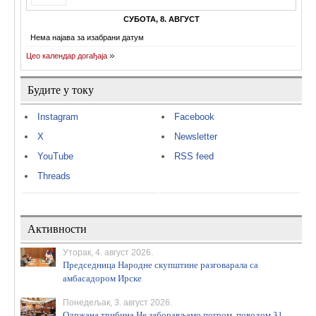
СУБОТА, 8. АВГУСТ
Нема најава за изабрани датум
Цео календар догађаја
Будите у току
Instagram
Facebook
X
Newsletter
YouTube
RSS feed
Threads
Активности
Уторак, 4. август 2026.
Председница Народне скупштине разговарала са
амбасадором Ирске
Понедељак, 3. август 2026.
Одржана трибина Не заборављамо погром, поводом 31