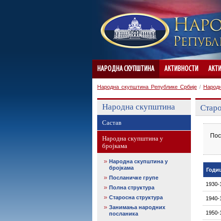
НАРОДНА СКУПШТИНА
АКТИВНОСТИ
АКТ
Народна скупштина Републике Србије
/
Народ
Народна скупштина
Старо
Састав
Пос
Народна скупштина у
бројкама
Народна скупштина у
бројкама
Годи
Посланичке групе
1930-
Полна структура
Старосна структура
1940-
Занимања народних
1950-
посланика