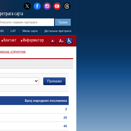
ретрага сајта
NG
LAT
Мапа сајта
Детаљна претрага
Контакт
Информатор
росна структура
Број народних посланика
2
20
46