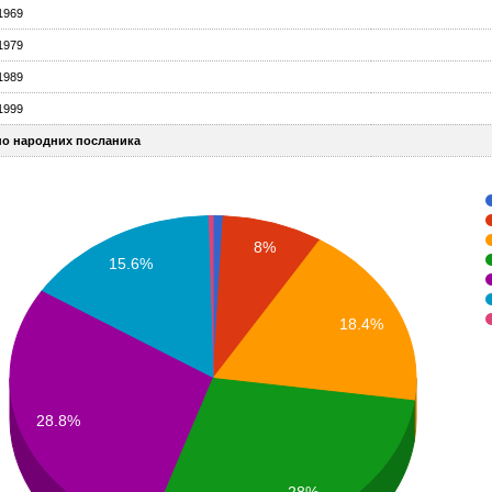
1969
1979
1989
1999
но народних посланика
8%
15.6%
18.4%
28.8%