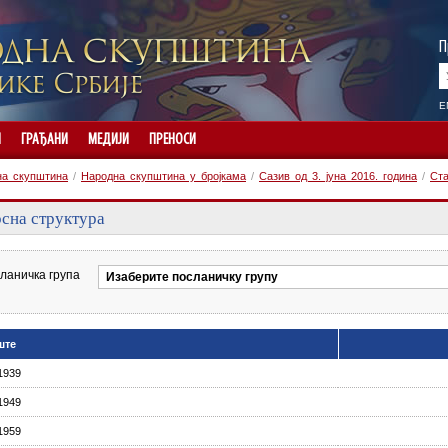
П
E
И
ГРАЂАНИ
МЕДИЈИ
ПРЕНОСИ
на скупштина
/
Народна скупштина у бројкама
/
Сазив од 3. јуна 2016. година
/
Ста
сна структура
ланичка група
ште
1939
1949
1959