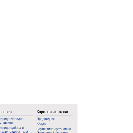
реноси
Корисни линкови
еднице Народне
Председник
купштине
Влада
днице одбора и
Скупштина Аутономне
талих радних тела
Покрајине Војводине