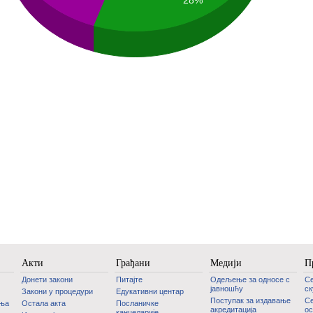
28%
Акти
Грађани
Медији
П
Донети закони
Питајте
Одељење за односе с
С
јавношћу
с
Закони у процедури
Едукативни центар
Поступак за издавање
Се
дња
Остала акта
Посланичке
акредитација
ос
канцеларије