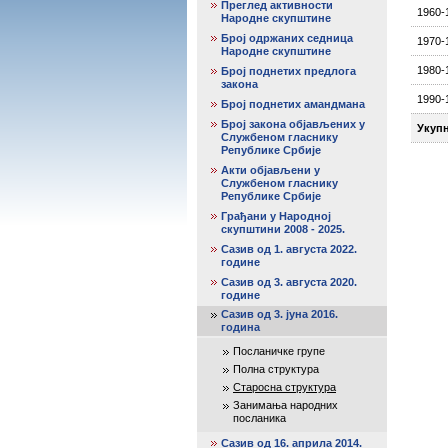
Преглед активности
1960-
Народне скупштине
Број одржаних седница
1970-
Народне скупштине
1980-
Број поднетих предлога
закона
1990-
Број поднетих амандмана
Број закона објављених у
Укуп
Службеном гласнику
Републике Србије
Акти објављени у
Службеном гласнику
Републике Србије
Грађани у Народној
скупштини 2008 - 2025.
Сазив од 1. августа 2022.
године
Сазив од 3. августа 2020.
године
Сазив од 3. јуна 2016.
година
Посланичке групе
Полна структура
Старосна структура
Занимања народних
посланика
Сазив од 16. априла 2014.