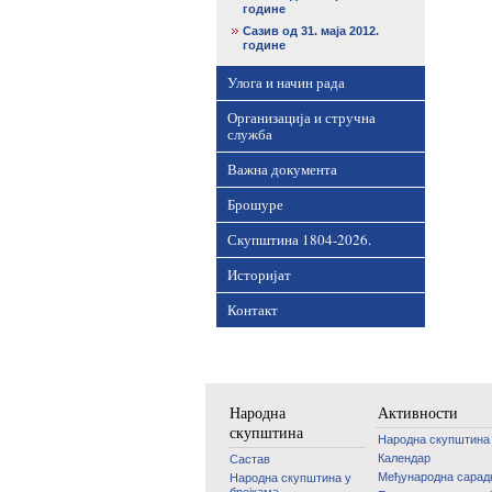
године
Сазив од 31. маја 2012.
године
Улога и начин рада
Организација и стручна
служба
Важна документа
Брошуре
Скупштина 1804-2026.
Историјат
Контакт
Народна
Активности
скупштина
Народна скупштина
Календар
Састав
Међународна сара
Народна скупштина у