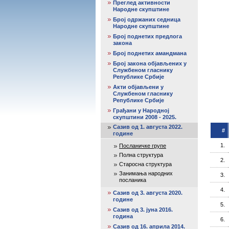
Преглед активности
Народне скупштине
Број одржаних седница
Народне скупштине
Број поднетих предлога
закона
Број поднетих амандмана
Број закона објављених у
Службеном гласнику
Републике Србије
Акти објављени у
Службеном гласнику
Републике Србије
Грађани у Народној
скупштини 2008 - 2025.
Сазив од 1. августа 2022.
#
године
1.
Посланичке групе
Полна структура
2.
Старосна структура
Занимања народних
3.
посланика
4.
Сазив од 3. августа 2020.
године
5.
Сазив од 3. јуна 2016.
година
6.
Сазив од 16. априла 2014.