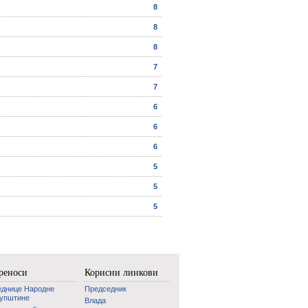
8
8
8
7
7
6
6
6
5
5
5
реноси
Корисни линкови
еднице Народне
Председник
купштине
Влада