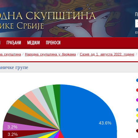
П
E
И
ГРАЂАНИ
МЕДИЈИ
ПРЕНОСИ
на скупштина
/
Народна скупштина у бројкама
/
Сазив од 1. августа 2022. године
ничке групе
43.6%
3.2%
3.2%