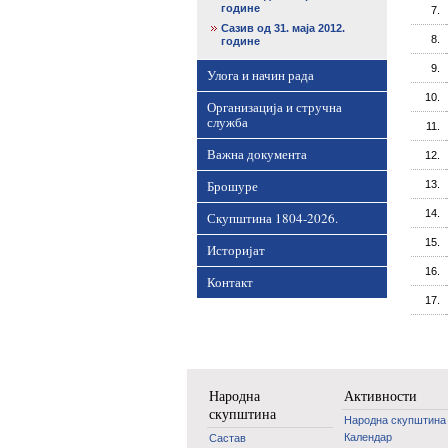
године
7.
Сазив од 31. маја 2012.
8.
године
9.
Улога и начин рада
10.
Организација и стручна
служба
11.
Важна документа
12.
Брошуре
13.
14.
Скупштина 1804-2026.
15.
Историјат
16.
Контакт
17.
Народна
Активности
скупштина
Народна скупштина
Календар
Састав