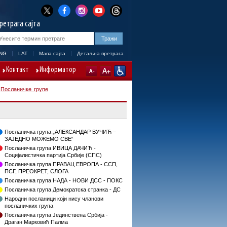
ретрага сајта
NG
LAT
Мапа сајта
Детаљна претрага
Контакт
Информатор
/
Посланичке групе
Посланичка група „АЛЕКСАНДАР ВУЧИЋ –
ЗАЈЕДНО МОЖЕМО СВЕ“
Посланичка група ИВИЦА ДАЧИЋ -
Социјалистичка партија Србије (СПС)
Посланичка група ПРАВАЦ ЕВРОПА - ССП,
ПСГ, ПРЕОКРЕТ, СЛОГА
Посланичка група НАДА - НОВИ ДСС - ПОКС
Посланичка група Демократска странка - ДС
Народни посланици који нису чланови
посланичких група
Посланичка група Јединствена Србија -
Драган Марковић Палма