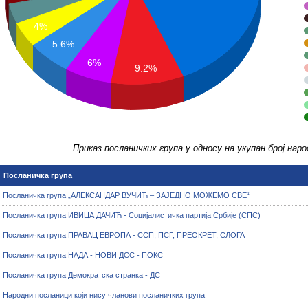
4%
5.6%
6%
9.2%
Приказ посланичких група у односу на укупан број нар
Посланичка група
Посланичка група „АЛЕКСАНДАР ВУЧИЋ – ЗАЈЕДНО МОЖЕМО СВЕ“
Посланичка група ИВИЦА ДАЧИЋ - Социјалистичка партија Србије (СПС)
Посланичка група ПРАВАЦ ЕВРОПА - ССП, ПСГ, ПРЕОКРЕТ, СЛОГА
Посланичка група НАДА - НОВИ ДСС - ПОКС
Посланичка група Демократска странка - ДС
Народни посланици који нису чланови посланичких група