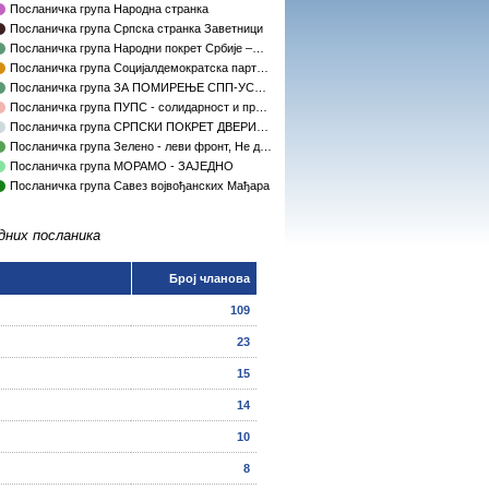
Посланичка група Народна странка
Посланичка група Српска странка Заветници
Посланичка група Народни покрет Србије –…
Посланичка група Социјалдемократска парт…
Посланичка група ЗА ПОМИРЕЊЕ СПП-УС…
Посланичка група ПУПС - солидарност и пр…
Посланичка група СРПСКИ ПОКРЕТ ДВЕРИ…
Посланичка група Зелено - леви фронт, Не д…
Посланичка група МОРАМО - ЗАЈЕДНО
Посланичка група Савез војвођанских Мађара
одних посланика
Број чланова
109
23
15
14
10
8