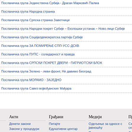
Посланичка група Јединствена Србија - Драган Марковић Палма
Посланичка група Народна странка
Посланичка група Српска странка Заветници
Посланичка група Народни покрет Србије – Еколошки устанак – Ново лице Србије
Посланичка група Социјалдемократска партија Србије
Посланичка група ЗА ПОМИРЕЊЕ СПП-УСС-ДСХВ
Посланичка група ПУПС - солидарност и правда
Посланичка група СРПСКИ ПОКРЕТ ДВЕРИ - ПАТРИОТСКИ БЛОК
Посланичка група Зелено - леви фронт, Не давимо Београд
Посланичка група МОРАМО - ЗАЈЕДНО
Посланичка група Савез војвођанских Мађара
Акти
Грађани
Медији
П
Донети закони
Питајте
Одељење за односе с
С
јавношћу
с
Закони у процедури
Едукативни центар