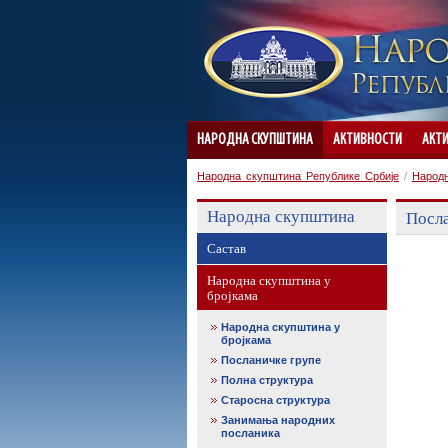
НАРОДНА СКУПШТИНА
АКТИВНОСТИ
АКТ
Народна скупштина Републике Србије
/
Народ
Народна скупштина
Посла
Састав
Народна скупштина у
бројкама
Народна скупштина у
бројкама
Посланичке групе
Полна структура
Старосна структура
Занимања народних
посланика