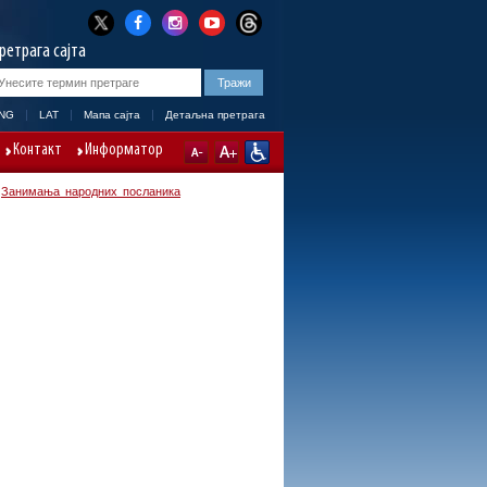
ретрага сајта
NG
LAT
Мапа сајта
Детаљна претрага
Контакт
Информатор
/
Занимања народних посланика