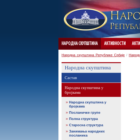
НАРОДНА СКУПШТИНА
АКТИВНОСТИ
АКТ
Народна скупштина Републике Србије
/
Народ
Народна скупштина
Састав
Народна скупштина у
бројкама
Народна скупштина у
бројкама
Посланичке групе
Полна структура
Старосна структура
Занимања народних
посланика