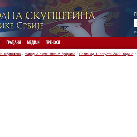
П
E
И
ГРАЂАНИ
МЕДИЈИ
ПРЕНОСИ
на скупштина
/
Народна скупштина у бројкама
/
Сазив од 1. августа 2022. године