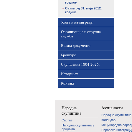
године
Сазив од 31. маја 2012.
године
Улога и начин рада
Организација и стручна
служба
Важна документа
Брошуре
Скупштина 1804-2026.
Историјат
Контакт
Народна
Активности
скупштина
Народна скупштина
Календар
Састав
Међународна сара
Народна скупштина у
бројкама
Европске интеграци