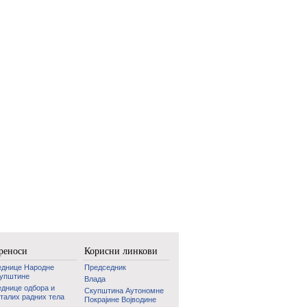
реноси
Корисни линкови
еднице Народне
Председник
купштине
Влада
днице одбора и
Скупштина Аутономне
талих радних тела
Покрајине Војводине