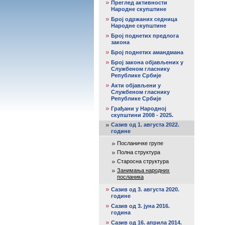
Преглед активности
Народне скупштине
Број одржаних седница
Народне скупштине
Број поднетих предлога
закона
Број поднетих амандмана
Број закона објављених у
Службеном гласнику
Републике Србије
Акти објављени у
Службеном гласнику
Републике Србије
Грађани у Народној
скупштини 2008 - 2025.
Сазив од 1. августа 2022.
године
Посланичке групе
Полна структура
Старосна структура
Занимања народних
посланика
Сазив од 3. августа 2020.
године
Сазив од 3. јуна 2016.
година
Сазив од 16. априла 2014.