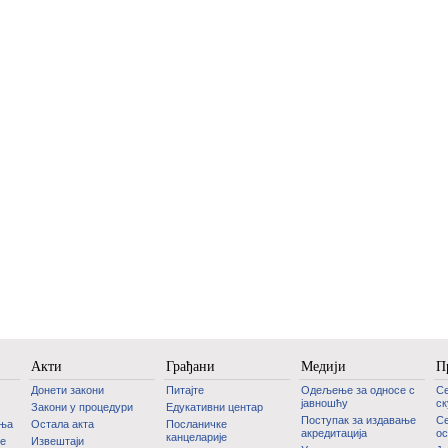
Акти
Грађани
Медији
П
Донети закони
Питајте
Одељење за односе с
С
јавношћу
с
Закони у процедури
Едукативни центар
Поступак за издавање
Се
дња
Остала акта
Посланичке
акредитација
ос
канцеларије
је
Извештаји