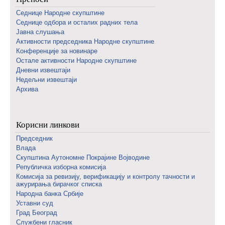
Седнице Народне скупштине
Седнице одбора и осталих радних тела
Јавна слушања
Активности председника Народне скупштине
Конференције за новинаре
Oстале активности Народне скупштине
Дневни извештаји
Недељни извештаји
Архива
Корисни линкови
Председник
Влада
Скупштина Аутономне Покрајине Војводине
Републичка изборна комисија
Комисија за ревизију, верификацију и контролу тачности и
ажурирања бирачког списка
Народна банка Србије
Уставни суд
Град Београд
Службени гласник