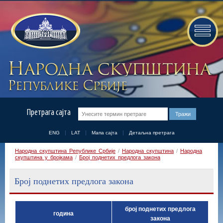
Претрага сајта
ENG
LAT
Мапа сајта
Детаљна претрага
Народна скупштина Републике Србије
/
Народна скупштина
/
Народна
скупштина у бројкама
/
Број поднетих предлога закона
Број поднетих предлога закона
број поднетих предлога
година
закона