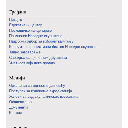
Грађани
Питајте
Едукативни центар
Посланичке канцеларије
Појмовник Народне скупштине
Надзорни одбор за изборну кампању
Кворум - информативни билтен Народне скупштине
Јавно заговарање
Сарадња са цивилним друштвом
Уметност која чека правду
Медији
Одељење за односе с јавношћу
Поступак за издавање акредитација
Услови за рад скупштинских извештача
Обавештења
Документи
Контакт
Преноси